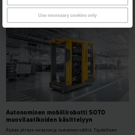
LUE LISÄÄ
Use necessary cookies only
Autonominen mobiilirobotti SOTO
muovilaatikoiden käsittelyyn
Älykäs yhteys varaston ja tuotannon välillä. Täydellisen