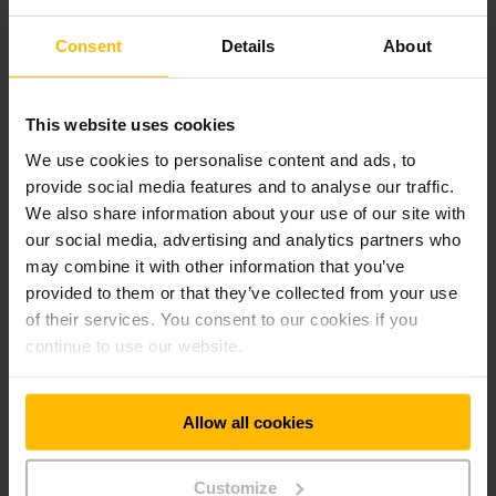
Consent
Details
About
This website uses cookies
We use cookies to personalise content and ads, to
provide social media features and to analyse our traffic.
We also share information about your use of our site with
our social media, advertising and analytics partners who
may combine it with other information that you’ve
provided to them or that they’ve collected from your use
of their services. You consent to our cookies if you
Autonomiset mobiilirobotit (AMR) |
continue to use our website.
arculee
Underload-kuljetukset ja tavara keräilijälle-keräily.
Allow all cookies
Autonomiset mobiilirobotit liikkuvat itsekseen ja operoivat
turvallisesti samassa tilassa ihmisten kanssa.
Customize