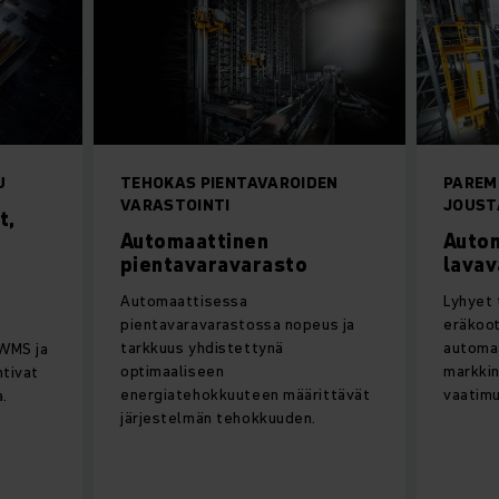
U
TEHOKAS PIENTAVAROIDEN
PAREM
VARASTOINTI
JOUST
t,
Automaattinen
Auto
pientavaravarasto
lavav
Automaattisessa
Lyhyet 
pientavaravarastossa nopeus ja
eräkoot
tarkkuus yhdistettynä
automaa
 WMS ja
optimaaliseen
markkin
htivat
energiatehokkuuteen määrittävät
vaatimu
.
järjestelmän tehokkuuden.