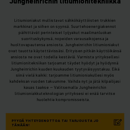
Jungheinrichin litiumionitekniikka
Litiumioniakut mullistavat sähkökäyttöisten trukkien
markkinat ja siihen on syynsä. Suurtehoenergiakennot
päihittävät perinteiset lyijyakut maailmanluokan
suorituskykynsä, nopeiden varausaikojensa ja
huoltovapautensa ansiosta. Jungheinrichin litiumioniakut
ovat tauotta käytettävissäsi. Erityisen pitkän käyttöikänsä
ansiosta ne ovat todella kestäviä. Varmista yrityksellesi
litiumionitekniikan tarjoamat täydet hyödyt ja hyödynnä
Jungheinrichin kuuden kuukauden tyytyväisyystakuu. Eikä
siinä vielä kaikki: tarjoamme litiumioniakullesi myös
kahdeksan vuoden takuumme. Vaihda nyt ja jätä kilpailijasi
kauas taakse – Valitsemalla Jungheinrichin
litiumioniakkuteknologian yrityksesi ei enää tarvitse
huolehtia kompromisseista.
PYYDÄ YHTEYDENOTTOA TAI TARJOUSTA JO
TÄNÄÄN!