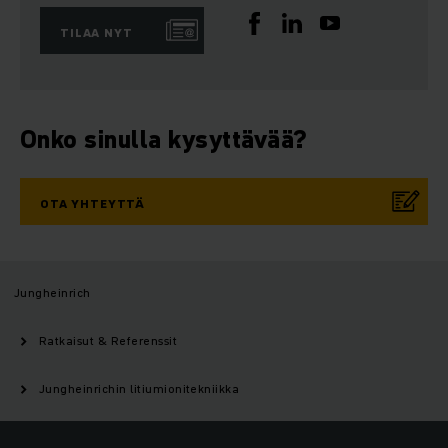
TILAA NYT
Onko sinulla kysyttävää?
OTA YHTEYTTÄ
Jungheinrich
Ratkaisut & Referenssit
Jungheinrichin litiumionitekniikka