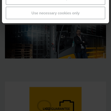
sinulle pitkän aikavälin jopa 8 vuoden suorituskykylupauksen
korkealaatuisille litiumioniakuillemme, jotta voit rentoutua ja
keskittyä olennaiseen – työhösi.
Use necessary cookies only