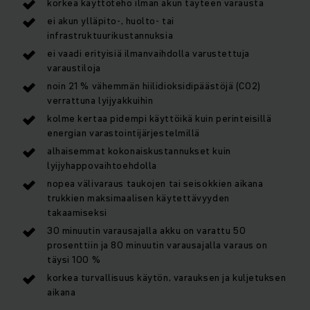
korkea käyttöteho ilman akun täyteen varausta
ei akun ylläpito-, huolto- tai
infrastruktuurikustannuksia
ei vaadi erityisiä ilmanvaihdolla varustettuja
varaustiloja
noin 21 % vähemmän hiilidioksidipäästöjä (CO2)
verrattuna lyijyakkuihin
kolme kertaa pidempi käyttöikä kuin perinteisillä
energian varastointijärjestelmillä
alhaisemmat kokonaiskustannukset kuin
lyijyhappovaihtoehdolla
nopea välivaraus taukojen tai seisokkien aikana
trukkien maksimaalisen käytettävyyden
takaamiseksi
30 minuutin varausajalla akku on varattu 50
prosenttiin ja 80 minuutin varausajalla varaus on
täysi 100 %
korkea turvallisuus käytön, varauksen ja kuljetuksen
aikana