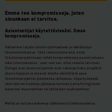
Emme tee kompromisseja, joten
sinunkaan ei tarvitse.
Asiantuntijat käytettävissäsi. Ilman
kompromisseja.
Haluamme tarjota sinulle optimaalisen ja räätälöidyn
litiumioniratkaisun. Tällä tarkoitamme sitä, ettei
litiumioniprojektissasi tehdä kompromisseja suunnittelussa
eikä toteutuksessa - saat vain sen, mitä todella tarvitset.
Energia-alan asiantuntijamme ovat tukenasi koko projektin
alusta loppuun ja antavat sinulle yksilöllistä apua
litiumioniprojektisi jokaisessa vaiheessa, olipa kyseessä
yksittäisten trukkiesi jälkiasentaminen (retrofitting) koko
kalustosi muuntaminen tai laitteiden vuokraaminen.
Meillä on kattava kokemus sähköisestä liikkuvuudesta: