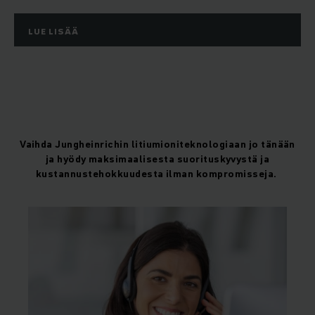
LUE LISÄÄ
Vaihda Jungheinrichin litiumioniteknologiaan jo tänään
ja hyödy maksimaalisesta suorituskyvystä ja
kustannustehokkuudesta ilman kompromisseja.