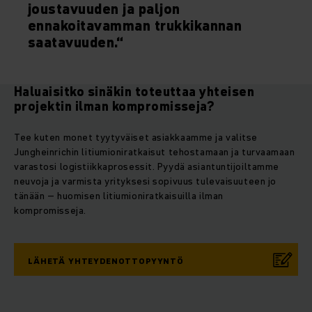
joustavuuden ja paljon
ennakoitavamman trukkikannan
saatavuuden.“
Haluaisitko sinäkin toteuttaa yhteisen
projektin ilman kompromisseja?
Tee kuten monet tyytyväiset asiakkaamme ja valitse
Jungheinrichin litiumioniratkaisut tehostamaan ja turvaamaan
varastosi logistiikkaprosessit. Pyydä asiantuntijoiltamme
neuvoja ja varmista yrityksesi sopivuus tulevaisuuteen jo
tänään – huomisen litiumioniratkaisuilla ilman
kompromisseja.
LÄHETÄ YHTEYDENOTTOPYYNTÖ