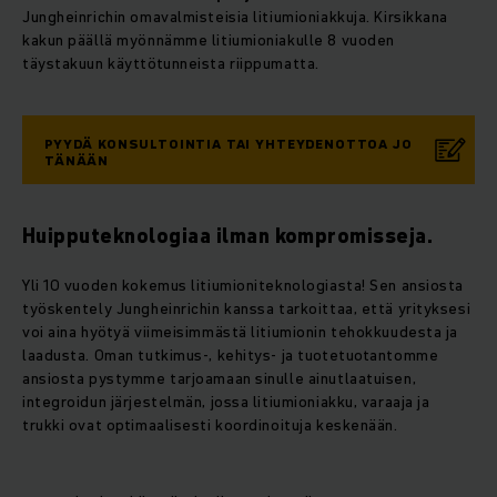
Jungheinrichin omavalmisteisia litiumioniakkuja. Kirsikkana
kakun päällä myönnämme litiumioniakulle 8 vuoden
täystakuun käyttötunneista riippumatta.
PYYDÄ KONSULTOINTIA TAI YHTEYDENOTTOA JO
TÄNÄÄN
Huipputeknologiaa ilman kompromisseja.
Yli 10 vuoden kokemus litiumioniteknologiasta! Sen ansiosta
työskentely Jungheinrichin kanssa tarkoittaa, että yrityksesi
voi aina hyötyä viimeisimmästä litiumionin tehokkuudesta ja
laadusta. Oman tutkimus-, kehitys- ja tuotetuotantomme
ansiosta pystymme tarjoamaan sinulle ainutlaatuisen,
integroidun järjestelmän, jossa litiumioniakku, varaaja ja
trukki ovat optimaalisesti koordinoituja keskenään.