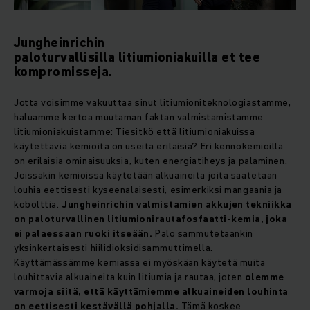
Jungheinrichin
paloturvallisilla litiumioniakuilla et tee
kompromisseja.
Jotta voisimme vakuuttaa sinut litiumioniteknologiastamme,
haluamme kertoa muutaman faktan valmistamistamme
litiumioniakuistamme:
Tiesitkö että litiumioniakuissa
käytettäviä kemioita on useita erilaisia? Eri kennokemioilla
on erilaisia ominaisuuksia, kuten energiatiheys ja palaminen.
Joissakin kemioissa käytetään alkuaineita joita saatetaan
louhia eettisesti kyseenalaisesti, esimerkiksi mangaania ja
kobolttia.
Jungheinrichin valmistamien akkujen tekniikka
on paloturvallinen litiumionirautafosfaatti-kemia, joka
ei palaessaan ruoki itseään.
Palo sammutetaankin
yksinkertaisesti hiilidioksidisammuttimella.
Käyttämässämme kemiassa ei myöskään käytetä muita
louhittavia alkuaineita kuin litiumia ja rautaa, joten
olemme
varmoja siitä, että käyttämiemme alkuaineiden louhinta
on eettisesti kestävällä pohjalla.
Tämä koskee