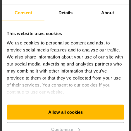
Consent
Details
About
This website uses cookies
We use cookies to personalise content and ads, to
provide social media features and to analyse our traffic.
Korkeimmat suorituskyvyt. Ilman
We also share information about your use of our site with
kompromisseja.
our social media, advertising and analytics partners who
may combine it with other information that you’ve
Luottamus on hyvä asia, mutta takuu on parempi, varsinkin
provided to them or that they’ve collected from your use
silloin, kun kyseessä on investointi omaan yritykseesi. Et
of their services. You consent to our cookies if you
halua tehdä kompromisseja, vaan haluat luottaa 100 %
continue to use our website.
teknologiaan ja palveluntarjoajaan – ja näin on Jungheinrichin
kanssa. Meiltä et saa pelkästään hienostunutta, laadukasta ja
pitkäikäistä teknologiaa, vaan myös upeaa varmuutta ja
mielenrauhaa yrityksellesi.
Allow all cookies
“Jungheinrich Li-ion Guarantee Plus” -takuulla annamme
Customize