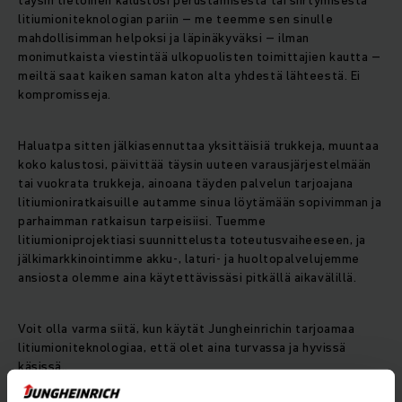
täysin tietoinen kalustosi perustamisesta tai siirtymisestä
litiumioniteknologian pariin – me teemme sen sinulle
mahdollisimman helpoksi ja läpinäkyväksi – ilman
monimutkaista viestintää ulkopuolisten toimittajien kautta –
meiltä saat kaiken saman katon alta yhdestä lähteestä. Ei
kompromisseja.
Haluatpa sitten jälkiasennuttaa yksittäisiä trukkeja, muuntaa
koko kalustosi, päivittää täysin uuteen varausjärjestelmään
tai vuokrata trukkeja, ainoana täyden palvelun tarjoajana
litiumioniratkaisuille autamme sinua löytämään sopivimman ja
parhaimman ratkaisun tarpeisiisi. Tuemme
litiumioniprojektiasi suunnittelusta toteutusvaiheeseen, ja
jälkimarkkinointimme akku-, laturi- ja huoltopalvelujemme
ansiosta olemme aina käytettävissäsi pitkällä aikavälillä.
Voit olla varma siitä, kun käytät Jungheinrichin tarjoamaa
litiumioniteknologiaa, että olet aina turvassa ja hyvissä
käsissä..