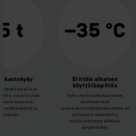
markkinoiden kiristyneisiin vaatimuksiin. Etusi: parempi
työskentelyteho, nopeus ja materiaalivirran varmuus sekä
erilaisten kuorma-alustojen asianmukainen käsittely.
5 t
–35 °C
i kantokyky
Erittäin alhainen
käyttölämpötila
en keskiraskaille ja
rmille: varastoi jopa
Tehty myös pakkasasteisiin:
ainavia tavaroita -
automaattiset
, verkkolaatikot ja
lavavarastointijärjestelmämme on
ikoislavat.
erityisesti mukautettu
kylmävarastojen alhaisiin
lämpötiloihin.