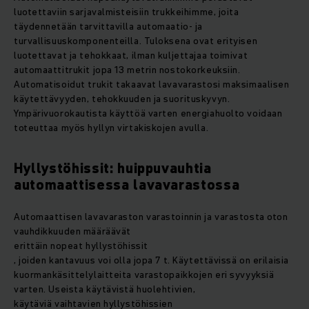
luotettaviin sarjavalmisteisiin trukkeihimme, joita
täydennetään tarvittavilla automaatio- ja
turvallisuuskomponenteilla. Tuloksena ovat erityisen
luotettavat ja tehokkaat, ilman kuljettajaa toimivat
automaattitrukit jopa 13 metrin nostokorkeuksiin.
Automatisoidut trukit takaavat lavavarastosi maksimaalisen
käytettävyyden, tehokkuuden ja suorituskyvyn.
Ympärivuorokautista käyttöä varten energiahuolto voidaan
toteuttaa myös hyllyn virtakiskojen avulla.
Hyllystöhissit: huippuvauhtia
automaattisessa lavavarastossa
Automaattisen lavavaraston varastoinnin ja varastosta oton
vauhdikkuuden määräävät
erittäin nopeat hyllystöhissit
, joiden kantavuus voi olla jopa 7 t. Käytettävissä on erilaisia
kuormankäsittelylaitteita varastopaikkojen eri syvyyksiä
varten. Useista käytävistä huolehtivien,
käytäviä vaihtavien hyllystöhissien