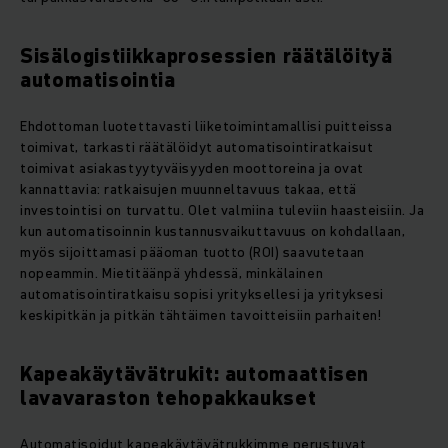
Sisälogistiikkaprosessien räätälöityä
automatisointia
Ehdottoman luotettavasti liiketoimintamallisi puitteissa
toimivat, tarkasti räätälöidyt automatisointiratkaisut
toimivat asiakastyytyväisyyden moottoreina ja ovat
kannattavia: ratkaisujen muunneltavuus takaa, että
investointisi on turvattu. Olet valmiina tuleviin haasteisiin. Ja
kun automatisoinnin kustannusvaikuttavuus on kohdallaan,
myös sijoittamasi pääoman tuotto (ROI) saavutetaan
nopeammin. Mietitäänpä yhdessä, minkälainen
automatisointiratkaisu sopisi yrityksellesi ja yrityksesi
keskipitkän ja pitkän tähtäimen tavoitteisiin parhaiten!
Kapeakäytävätrukit: automaattisen
lavavaraston tehopakkaukset
Automatisoidut kapeakäytävätrukkimme perustuvat