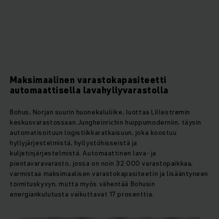
Maksimaalinen varastokapasiteetti
automaattisella lavahyllyvarastolla
Bohus, Norjan suurin huonekaluliike, luottaa Lillestrømin
keskusvarastossaan Jungheinrichin huippumoderniin, täysin
automatisoituun logistiikkaratkaisuun, joka koostuu
hyllyjärjestelmistä, hyllystöhisseistä ja
kuljetinjärjestelmistä. Automaattinen lava- ja
pientavaravarasto, jossa on noin 32 000 varastopaikkaa,
varmistaa maksimaalisen varastokapasiteetin ja lisääntyneen
toimituskyvyn, mutta myös vähentää Bohusin
energiankulutusta vaikuttavat 17 prosenttia.