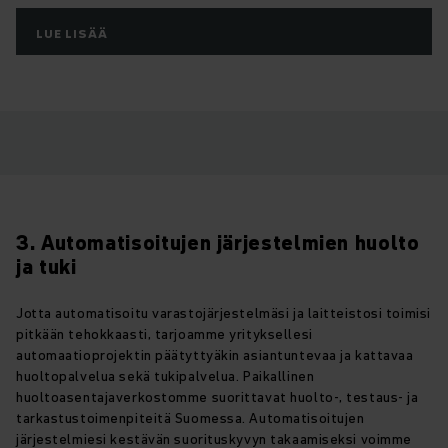
LUE LISÄÄ
3. Automatisoitujen järjestelmien huolto
ja tuki
Jotta automatisoitu varastojärjestelmäsi ja laitteistosi toimisi
pitkään tehokkaasti, tarjoamme yrityksellesi
automaatioprojektin päätyttyäkin asiantuntevaa ja kattavaa
huoltopalvelua sekä tukipalvelua. Paikallinen
huoltoasentajaverkostomme suorittavat huolto-, testaus- ja
tarkastustoimenpiteitä Suomessa. Automatisoitujen
järjestelmiesi kestävän suorituskyvyn takaamiseksi voimme