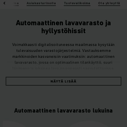
to lukuina
Asiakastarinoita
Tuotevalikoima
Ota yhteyttä
Automaattinen lavavarasto ja
hyllystöhissit
Voimakkaasti digitalisoituneessa maailmassa kysytään
tulevaisuuden varastojärjestelmiä. Vastauksemme
markkinoiden kasvaneisiin vaatimuksiin: automaattinen
lavavarasto, jossa on optimaalinen tilankäyttö, suuri
läpimeno ja
jokainen lava on nopeasti saavutettavissa
.
NÄYTÄ LISÄÄ
Modulaarisuutensa ja skaalautuvuutensa ansiosta
automatisoitua kuormalavavarastoamme voidaan käyttää
kuormalavojen varastoinnissa yleisemmin kuin mitään muuta
varastointijärjestelmää.
Automaattinen lavavarasto lukuina
Lyhyet tilausjaksot, pienemmät eräkoot, lyhyemmät
toimitusajat: automaattiset lavavarastot ovat vastaus