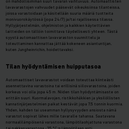
on mahdollisimman suuri tavaran vaihtuvuus. Automaattisten
lavavarastojen vahvuudet pääsevät oikeuksiinsa tilanteissa,
joissa varastoidaan ja käsitellään suuria määriä tuotteita
monivuorokäytössä (jopa 24/7) ja/tai rajallisessa tilassa.
Hyllyjärjestelmän, ohjelmiston ja kaikkien käytettävien
laitteiden on tällöin toimittava täydellisesti yhteen. Tästä
syystä automaattisen lavavaraston suunnittelu ja
toteuttaminen kannattaa jättää kokeneen asiantuntijan,
kuten Jungheinrichin, hoidettavaksi.
Tilan hyödyntämisen huipputasoa
Automaattiset lavavarastot voidaan toteuttaa kiinteästi
asennettavina varastoina tai erillisinä siilovarastoina, joiden
korkeus voi olla jopa 45 m. Niiden tilan hyödyntämisaste on
erittäin suuri. Kuormalavojen, ristikkohäkkien ja yksilöllisten
kannatinjärjestelmien paikat kestävät jopa 7,5 tonnin kuormia.
Yhden, kahden tai useamman hyllysyvyyden ansiosta nämä
varastot sopivat lähes mille tavaralle tahansa. Saatavana
normaalilämpöisenä varastona, lämpötilaohjattuna varastona
tai pakkasvarastona -35 °C:n lämpötilaan asti.