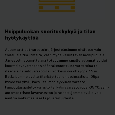
Huippuluokan suorituskykyä ja tilan
hyötykäyttöä
Automaattiset varastointijärjestelmämme eivät ole vain
todellisia tila-ihmeitä, vaan myös vaikuttavan monipuolisia.
Järjestelmätoimittajana toteutamme sinulle automatisoidut
kuormalavavarastot sisäänrakennettuina varastoina tai
itsenäisinä siilovarastoina - korkeus voi olla jopa 45 m.
Ratkaisumme avulla tilankäyttösi on optimaalista. Olipa
kyseessä yksi-, kaksi- tai monisyvyinen varasto,
lämpötilasäädelty varasto tai kylmävarasto jopa -35 °C:een -
automaattisen lavavaraston ja ratkaisujemme avulla voit
nauttia maksimaalisesta joustavuudesta.