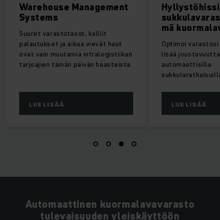
Warehouse Management
Hyllystöhissi
Systems
sukkulavaras
mä kuormalav
Suuret varastotasot, kalliit
palautukset ja aikaa vievät haut
Optimoi varastosi 
ovat vain muutamia intralogistiikan
lisää joustavuutt
tarjoajien tämän päivän haasteista.
automaattisilla
sukkularatkaisuil
LUE LISÄÄ
LUE LISÄÄ
Automaattinen kuormalavavarasto
tulevaisuuden yleiskäyttöön