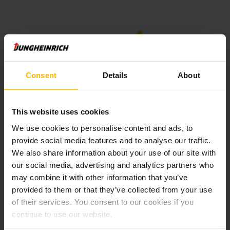
Consent
Details
About
This website uses cookies
We use cookies to personalise content and ads, to
provide social media features and to analyse our traffic.
Räätälöity automaattinen lavavarasto
We also share information about your use of our site with
tarpeisiisi
our social media, advertising and analytics partners who
may combine it with other information that you’ve
Kaikki yhdestä lähteestä: Jungheinrich toimittaa sinulle
provided to them or that they’ve collected from your use
pääurakoitsijana kaikki komponentit, joita tarvitset
of their services. You consent to our cookies if you
automaattiseen kuormalavavarastoon. Tuemme sinua
continue to use our website.
alkuperäisestä ideasta automatisoidun järjestelmän