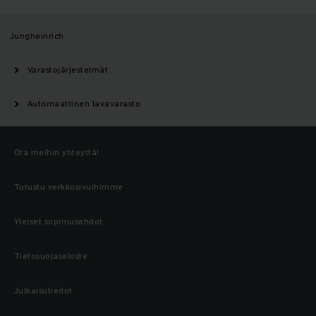
Jungheinrich
Varastojärjestelmät
Automaattinen lavavarasto
Ota meihin yhteyttä!
Tutustu verkkosivuihimme
Yleiset sopimusehdot
Tietosuojaseloste
Julkaisutiedot