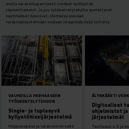
avulla varastokapasiteetti voidaan hyödyntää
täysimittaisesti. Ja jos työskentelyteholle asetettavat
vaatimukset kasvavat, olemassa olevaan
varastojärjestelmään voidaan integroida lisää laitteita.
VAUHDILLA PARHAASEEN
ÄLYKKÄÄSTI VER
TYÖSKENTELYTEHOON
Digitaaliset t
Single- ja tuplasyvä
ohjelmistot ja
hyllystöhissijärjestelmä
järjestelmät
Huippunopeus ja varastoinnin sekä
Teollisuus 4.0 ja e