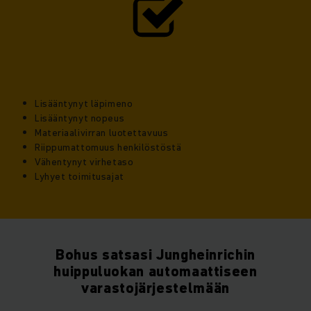
Lisääntynyt läpimeno
Lisääntynyt nopeus
Materiaalivirran luotettavuus
Riippumattomuus henkilöstöstä
Vähentynyt virhetaso
Lyhyet toimitusajat
Bohus satsasi Jungheinrichin
huippuluokan automaattiseen
varastojärjestelmään