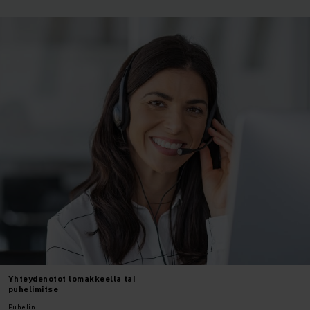
Yhteydenotot
lomakkeella tai
puhelimitse
Puhelin