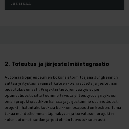
LUE LISÄÄ
2. Toteutus ja järjestelmäintegraatio
Automaatiojärjestelmien kokonaistoimittajana Jungheinrich
auttaa yritystäsi avaimet käteen -periaattella järjestelmän
luovutukseen asti. Projektin tietojen välitys sujuu
optimaalisesti, sillä teemme tiivistä yhteistyötä yrityksesi
oman projektipäällikön kanssa ja järjestämme säännöllisesti
projektinhallintakokouksia kaikkien osapuolten kesken. Tämä
takaa mahdollisimman läpinäkyvän ja turvallisen projektin
kulun automatisoidun järjestelmän luovutukseen asti.