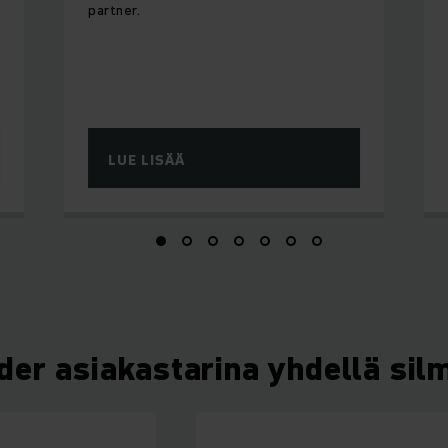
partner.
LUE LISÄÄ
er asiakastarina yhdellä sil