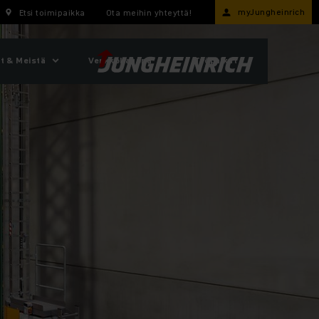
myJungheinrich
Etsi toimipaikka
Ota meihin yhteyttä!
t & Meistä
Verkkokauppa
Työpaikat