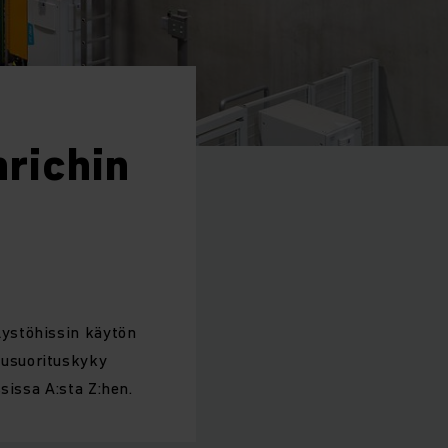
richin
lystöhissin käytön
pusuorituskyky
sissa A:sta Z:hen.