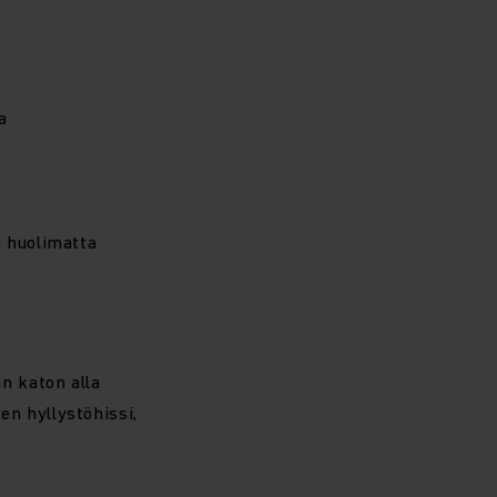
a
ä huolimatta
n katon alla
n hyllystöhissi,