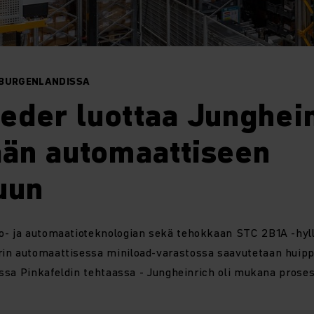
 BURGENLANDISSA
der luottaa Junghein
ään automaattiseen
uun
o- ja automaatioteknologian sekä tehokkaan STC 2B1A -hyl
in automaattisessa miniload-varastossa saavutetaan huip
dessa Pinkafeldin tehtaassa - Jungheinrich oli mukana proses