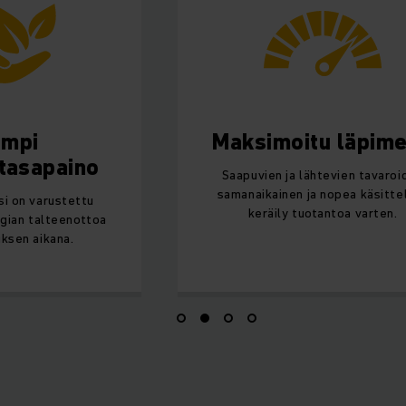
empi
Maksimoitu läpim
tasapaino
Saapuvien ja lähtevien tavaroi
samanaikainen ja nopea käsittel
si on varustettu
keräily tuotantoa varten.
gian talteenottoa
uksen aikana.