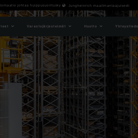
tomaatio johtaa huippusuorituskykyyn?
Jungheinrich maailmanlaajuisesti
tteet
Varastojärjestelmät
Huolto
Yhteystiedo