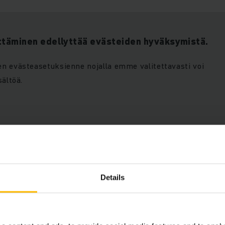
ttäminen edellyttää evästeiden hyväksymistä.
n evästeasetuksienne nojalla emme valitettavasti voi
sältöä.
Details
lön hyväksymällä
SALLI EVÄSTEET
västeet.