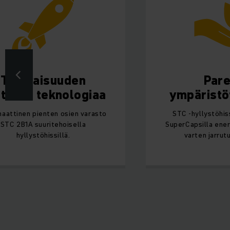
Tulevaisuuden
Par
tävää teknologiaa
ympäristö
aattinen pienten osien varasto
STC -hyllystöhis
STC 2B1A suuritehoisella
SuperCapsilla ener
hyllystöhissillä.
varten jarrut