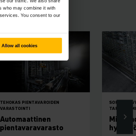
se our traffic. We also share
ers who may combine it with
a ratkaisut
 services. You consent to our
Allow all cookies
TEHOKAS PIENTAVAROIDEN
SOPII MUOVI
VARASTOINTI
TARJOTTIMI
Automaattinen
Miniloa
pientavaravarasto
hyllyst