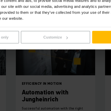
e content and ads, to provide social media features and to analy
 our site with our social media, advertising and analytics partn
käytössä olevat Jungheinrich tuotteet j
 provided to them or that they’ve collected from your use of their
e our website.
 only
Customize
EFFICIENCY IN MOTION
Automation with
Jungheinrich
Successful automation with the right