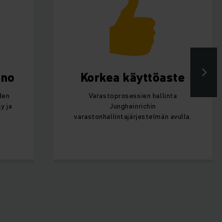
eno
Korkea käyttöaste
den
Varastoprosessien hallinta
y ja
Jungheinrichin
varastonhallintajärjestelmän avulla.