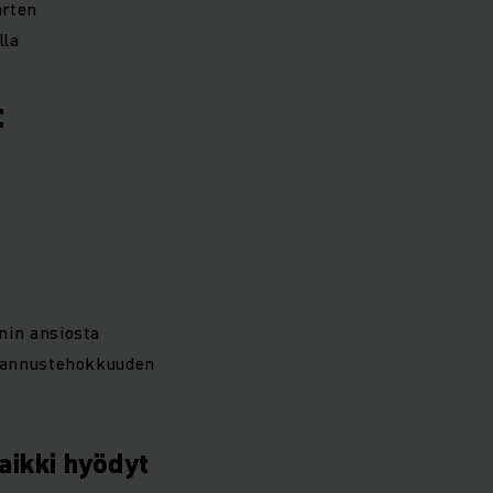
arten
lla
t
nin ansiosta
stannustehokkuuden
kaikki hyödyt