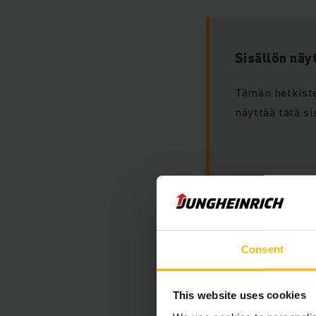
Sisällön näy
Tämän hetkiste
näyttää tätä si
Consent
Näet tämän sisäl
”markkinointi” e
This website uses cookies