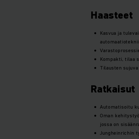
Haasteet
Kasvua ja tuleva
automaatioteknii
Varastoprosessi
Kompakti, tilaa 
Tilausten sujuva
Ratkaisut
Automatisoitu k
Oman kehitystyön
jossa on sisäänr
Jungheinrichin t