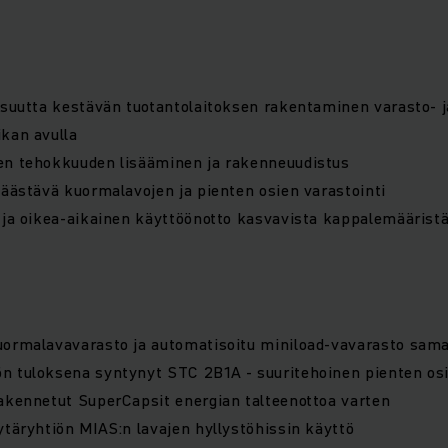
isuutta kestävän tuotantolaitoksen rakentaminen varasto- j
kan avulla
en tehokkuuden lisääminen ja rakenneuudistus
säästävä kuormalavojen ja pienten osien varastointi
 ja oikea-aikainen käyttöönotto kasvavista kappalemäärist
uormalavavarasto ja automatisoitu miniload-vavarasto sama
 tuloksena syntynyt STC 2B1A - suuritehoinen pienten osie
akennetut SuperCapsit energian talteenottoa varten
ytäryhtiön MIAS:n lavajen hyllystöhissin käyttö