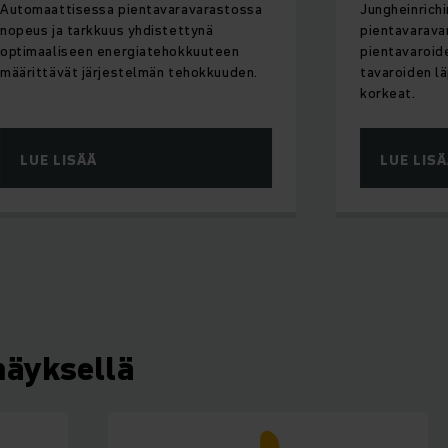
Automaattisessa pientavaravarastossa
Jungheinrich
nopeus ja tarkkuus yhdistettynä
pientavarava
optimaaliseen energiatehokkuuteen
pientavaroide
määrittävät järjestelmän tehokkuuden.
tavaroiden l
korkeat.
LUE LISÄÄ
LUE LIS
mäyksellä