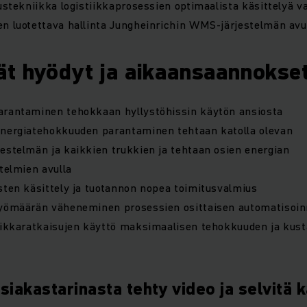
austekniikka logistiikkaprosessien optimaalista käsittelyä v
n luotettava hallinta Jungheinrichin WMS-järjestelmän avu
t hyödyt ja aikaansaannokse
arantaminen tehokkaan hyllystöhissin käytön ansiosta
energiatehokkuuden parantaminen tehtaan katolla olevan
estelmän ja kaikkien trukkien ja tehtaan osien energian
stelmien avulla
sten käsittely ja tuotannon nopea toimitusvalmius
työmäärän väheneminen prosessien osittaisen automatisoin
tiikkaratkaisujen käyttö maksimaalisen tehokkuuden ja ku
siakastarinasta tehty video ja selvitä 