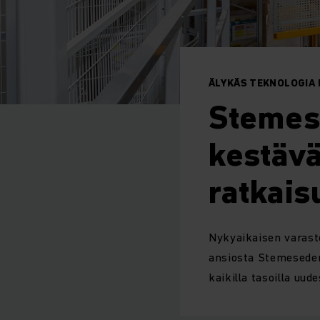
ÄLYKÄS TEKNOLOGIA
Stemese
kestäv
ratkais
Nykyaikaisen varast
ansiosta Stemeseder
kaikilla tasoilla uu