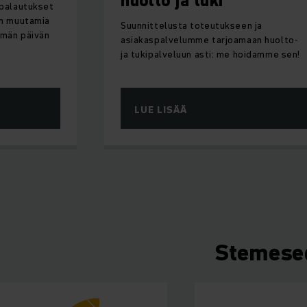
huolto ja tuki
 palautukset
ain muutamia
Suunnittelusta toteutukseen ja
tämän päivän
asiakaspalvelumme tarjoamaan huolto-
ja tukipalveluun asti: me hoidamme sen!
LUE LISÄÄ
Stemesed