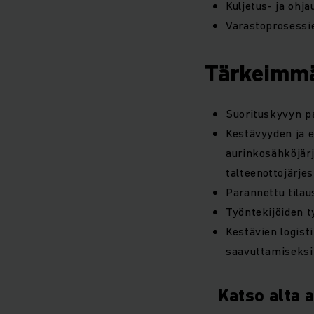
Kuljetus- ja ohj
Varastoprosessie
Tärkeimmä
Suorituskyvyn p
Kestävyyden ja 
aurinkosähköjärj
talteenottojärje
Parannettu tilau
Työntekijöiden 
Kestävien logis
saavuttamiseksi
Katso alta a