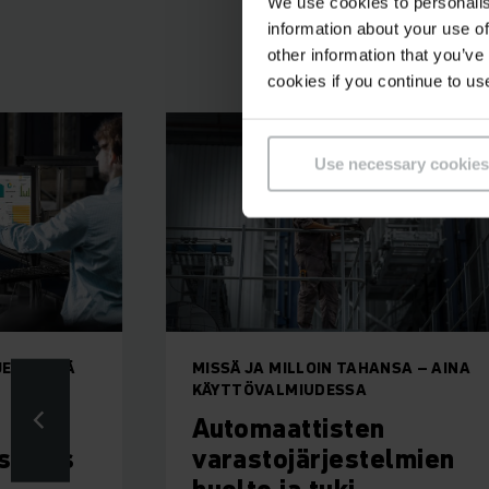
We use cookies to personalis
information about your use of
Asiakkaan 
other information that you’ve
cookies if you continue to us
Use necessary cookies
JESTELMÄ
MISSÄ JA MILLOIN TAHANSA – AINA
KÄYTTÖVALMIUDESSA
Automaattisten
stems
varastojärjestelmien