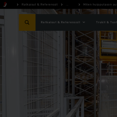
Ratkaisut & Referenssit
...
Miten huipputason au
Ratkaisut & Referenssit
Trukit & Tuo