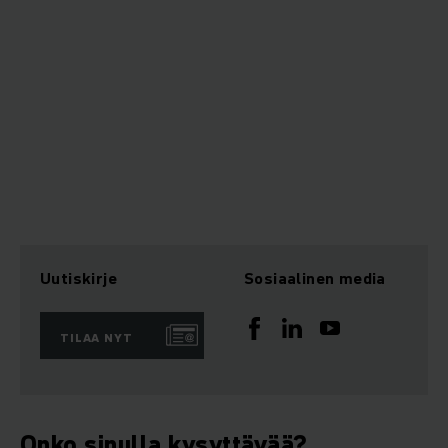
Uutiskirje
Sosiaalinen media
TILAA NYT
Onko sinulla kysyttävää?