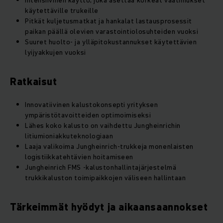
Intensiivinen käyttö, joka asettaa korkeat vaatimukset
käytettäville trukeille
Pitkät kuljetusmatkat ja hankalat lastausprosessit
paikan päällä olevien varastointiolosuhteiden vuoksi
Suuret huolto- ja ylläpitokustannukset käytettävien
lyijyakkujen vuoksi
Ratkaisut
Innovatiivinen kalustokonsepti yrityksen
ympäristötavoitteiden optimoimiseksi
Lähes koko kalusto on vaihdettu Jungheinrichin
litiumioniakkuteknologiaan
Laaja valikoima Jungheinrich-trukkeja monenlaisten
logistiikkatehtävien hoitamiseen
Jungheinrich FMS -kalustonhallintajärjestelmä
trukkikaluston toimipaikkojen väliseen hallintaan
Tärkeimmät hyödyt ja aikaansaannokset