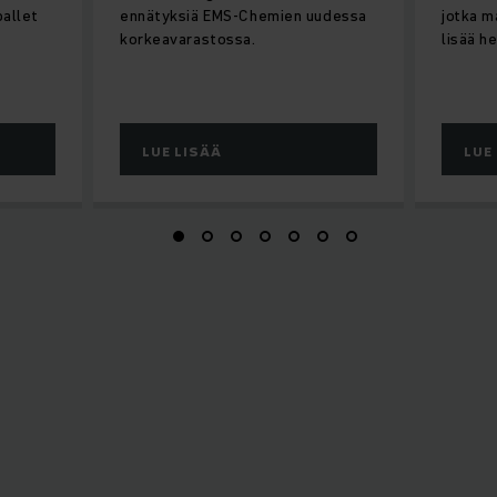
pallet
ennätyksiä EMS-Chemien uudessa
jotka m
korkeavarastossa.
lisää h
LUE LISÄÄ
LUE