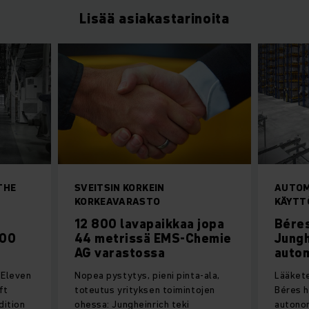
Lisää asiakastarinoita
THE
SVEITSIN KORKEIN
AUTOM
KORKEAVARASTO
KÄYTT
12 800 lavapaikkaa jopa
Béres
500
44 metrissä EMS-Chemie
Jungh
AG varastossa
auto
: Eleven
Nopea pystytys, pieni pinta-ala,
Lääkete
ft
toteutus yrityksen toimintojen
Béres h
dition
ohessa: Jungheinrich teki
autonom