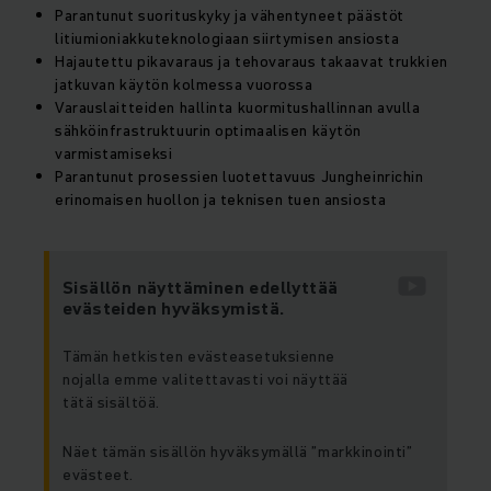
Parantunut suorituskyky ja vähentyneet päästöt
litiumioniakkuteknologiaan siirtymisen ansiosta
Hajautettu pikavaraus ja tehovaraus takaavat trukkien
jatkuvan käytön kolmessa vuorossa
Varauslaitteiden hallinta kuormitushallinnan avulla
sähköinfrastruktuurin optimaalisen käytön
varmistamiseksi
Parantunut prosessien luotettavuus Jungheinrichin
erinomaisen huollon ja teknisen tuen ansiosta
Sisällön näyttäminen edellyttää
evästeiden hyväksymistä.
Tämän hetkisten evästeasetuksienne
nojalla emme valitettavasti voi näyttää
tätä sisältöä.
Näet tämän sisällön hyväksymällä ”markkinointi”
evästeet.