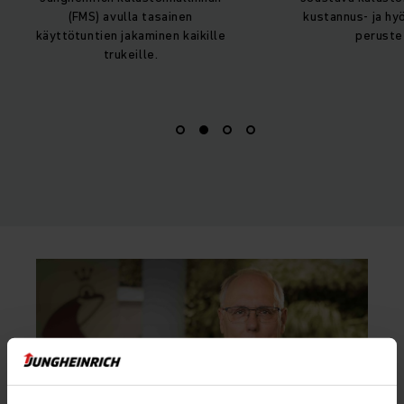
kustannus- ja hyötyanalyysien
Säästöt käyttöku
perusteella.
jotka ovat liti
huoltovapaude