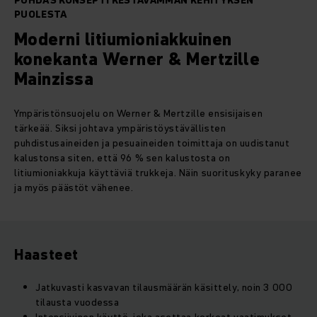
PUHDAS KONSEPTI KESTÄVÄMMÄN KEHITYKSEN
PUOLESTA
Moderni litiumioniakkuinen
konekanta Werner & Mertzille
Mainzissa
Ympäristönsuojelu on Werner & Mertzille ensisijaisen
tärkeää. Siksi johtava ympäristöystävällisten
puhdistusaineiden ja pesuaineiden toimittaja on uudistanut
kalustonsa siten, että 96 % sen kalustosta on
litiumioniakkuja käyttäviä trukkeja. Näin suorituskyky paranee
ja myös päästöt vähenee.
Haasteet
Jatkuvasti kasvavan tilausmäärän käsittely, noin 3 000
tilausta vuodessa