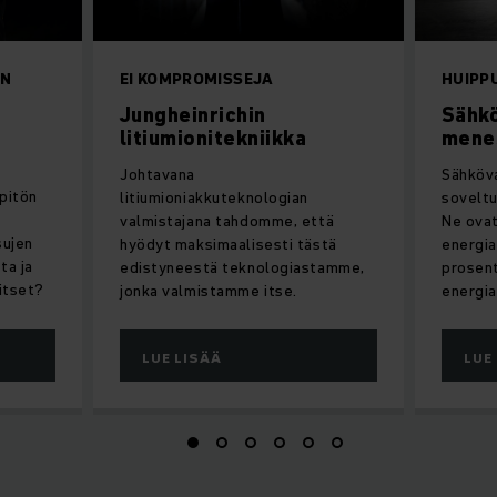
EN
EI KOMPROMISSEJA
HUIPP
Jungheinrichin
Sähkö
litiumionitekniikka
mene
Johtavana
Sähköv
lpitön
litiumioniakkuteknologian
soveltu
valmistajana tahdomme, että
Ne ovat
sujen
hyödyt maksimaalisesti tästä
energia
ta ja
edistyneestä teknologiastamme,
prosen
vitset?
jonka valmistamme itse.
energia
LUE LISÄÄ
LUE