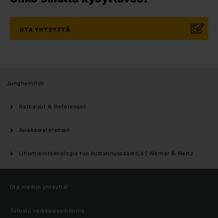
OTA YHTEYTTÄ
Jungheinrich
Ratkaisut & Referenssit
Asiakasreferenssit
Litiumioniteknologia tuo kustannussäästöjä | Werner & Mertz
Ota meihin yhteyttä!
Tutustu verkkosivuihimme