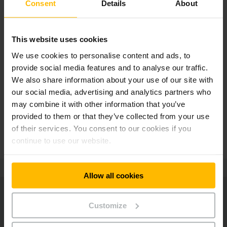
Consent
Details
About
This website uses cookies
ANDREAS HARDT
We use cookies to personalise content and ads, to
TOIMITUSJOHTAJA, WERNER & MERTZ GMBH
provide social media features and to analyse our traffic.
”Siirryttyämme
We also share information about your use of our site with
litiumioniakuteknologiaan olemme
our social media, advertising and analytics partners who
havainneet trukkiemme tehokkuuden
may combine it with other information that you’ve
parantuneen ja energiankulutuksen
provided to them or that they’ve collected from your use
vähentyneen merkittävästi.”
of their services. You consent to our cookies if you
continue to use our website.
Allow all cookies
Customize