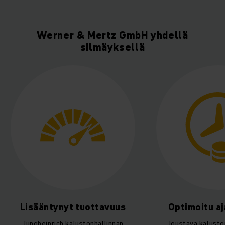
Werner & Mertz GmbH yhdellä
silmäyksellä
Optimoitu ajanhallinta
Sääs
toimintakust
Joustava kaluston säätö FMS:n