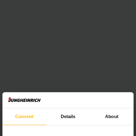
Hinaustrukilla et eksy. Vetotrukit vuokralle
varastoon kuin varastoon.
Haluatko vuokrata Jungheinrich-vetotrukin, joka parantaa
sisälogistiikkaasi? Hinaustrukkiemme vankka rakenne,
jousitetut pyörät ja superelastinen veto takaavat
optimaalisen pidon ja tekevät sähköisistä vetotrukeistamme
täydellisen valinnan tuotantohalleihin ja varastoihin. Yhdessä
eri perävaunutyyppien ja monipuolisten kytkentäratkaisujen
kanssa hinaustrukit voidaan yhdistää materiaalijunaksi. Ota
yhteyttä asiantuntijoihimme, niin teemme mielellämme
yksilöllisen vuokratarjouksen materiaalijunallesi tai
vetotrukillesi.
Consent
Details
About