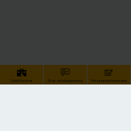
Call4Service
Chat-asiakaspalvelu
Yhteydenottolomake