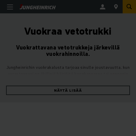
Vuokraa vetotrukki
Vuokrattavana vetotrukkeja järkevillä
vuokrahinnoilla.
Jungheinrichin vuokrakalusta tarjoaa sinulle joustavuutta, kun
varastossasi on äkillisiä häiriöitä konekannassa tai sesongin
tilaushuippuja. Jos haluat vuokrata sähkökäyttöisen
vetotrukin se onnistuu erittäin helposti: valitse sopiva
NÄYTÄ LISÄÄ
vetotrukki alta ja lähetä meille vuokrauspyyntö vetotrukista.
Jungheinrichin tehokkaat ja joustavat sähkövetotrukit
kuljettavat jopa 28 tonnia alhaisin käyttökustannuksin ja ovat
lähes huoltovapaita. Erilaisten perävaunutyyppien
kiinnitysmahdollisuuksien ansiosta vetotrukkimme sopivat
moneen erilaiseen käyttötarkoitukseen.