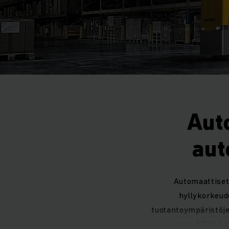
Auto
aut
Automaattiset 
hyllykorkeud
tuotantoympäristöj
jopa 1 700 kg