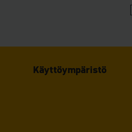
erikoiskuormalavoje
Erityisesti automa
varastointipaiko
sovellusvaliko
teollisuudenaloill
manuaalisia pinoam
Käyttöympäristö