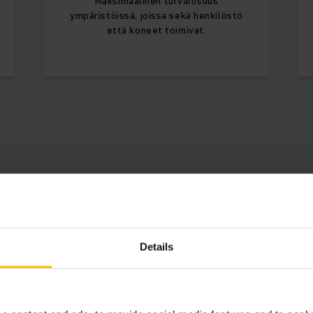
Maksimaalinen turvallisuus
ympäristöissä, joissa sekä henkilöstö
että koneet toimivat.
villa olevat automaattiset rat
Details