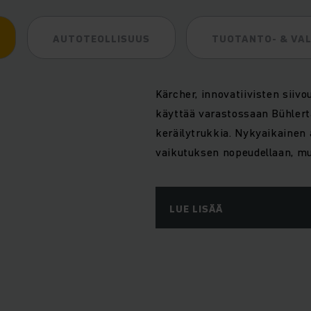
AUTOTEOLLISUUS
TUOTANTO- & VA
Kärcher, innovatiivisten sii
käyttää varastossaan Bühlert
keräilytrukkia. Nykyaikainen 
vaikutuksen nopeudellaan, mu
LUE LISÄÄ