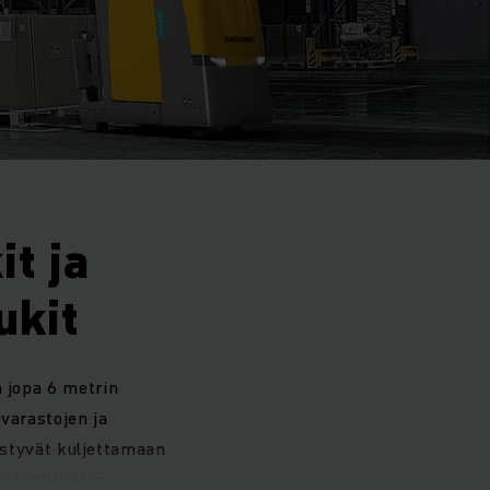
it ja
ukit
n jopa 6 metrin
varastojen ja
styvät kuljettamaan
, laatikoiden,