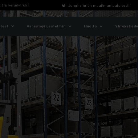
t & keräilytrukit
Jungheinrich maailmanlaajuisesti
tteet
Varastojärjestelmät
Huolto
Yhteystiedo