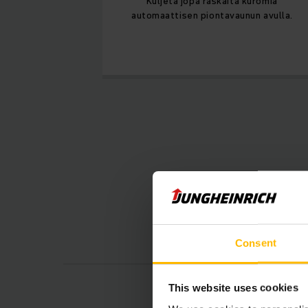
Kuljeta jopa raskaita kuromia
automaattisen piontavaunun avulla.
Saata
Consent
This website uses cookies