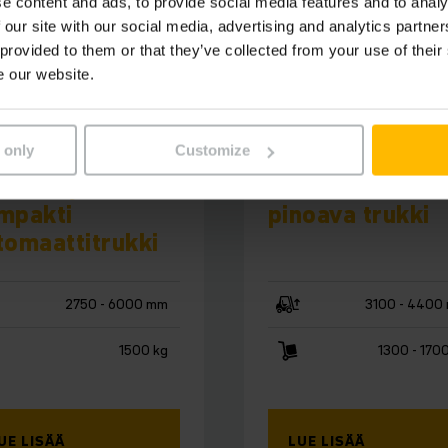
e content and ads, to provide social media features and to analy
 our site with our social media, advertising and analytics partn
 provided to them or that they’ve collected from your use of their
e our website.
 only
Customize
215a
ERC 213a/ 217a
hokas ja
Automatisoitu
mpakti
pinoava trukki
tomaattitrukki
2750 - 6000 mm
3100 - 4400
1500 kg
1300 - 170
UE LISÄÄ
LUE LISÄÄ