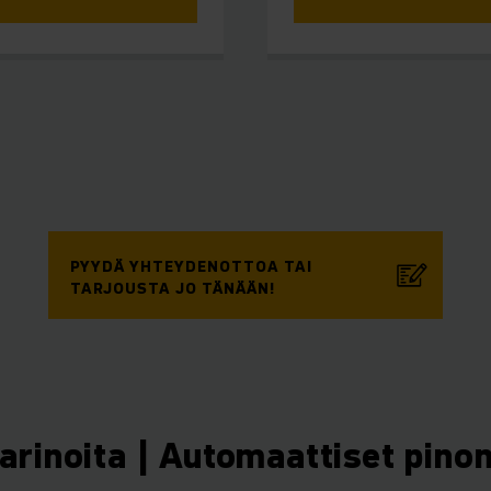
PYYDÄ YHTEYDENOTTOA TAI
TARJOUSTA JO TÄNÄÄN!
arinoita | Automaattiset pino