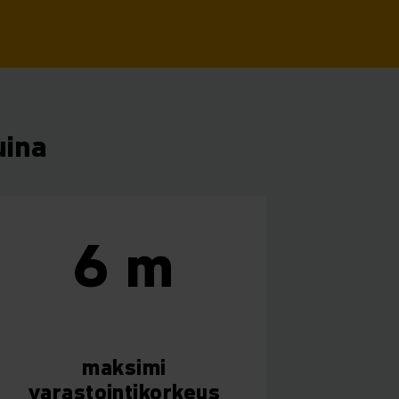
uina
6 m
maksimi
varastointikorkeus