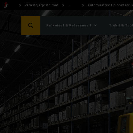
Varastojärjestelmät
...
Automaattiset pinontatruki
Ratkaisut & Referenssit
Trukit & Tuo