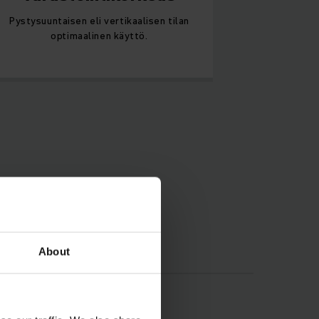
Pystysuuntaisen eli vertikaalisen tilan
optimaalinen käyttö.
kaisut
About