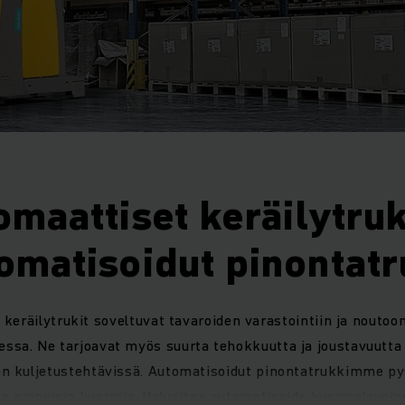
maattiset keräilytruk
omatisoidut pinontatr
keräilytrukit soveltuvat tavaroiden varastointiin ja noutoo
essa. Ne tarjoavat myös suurta tehokkuutta ja joustavuutta 
en kuljetustehtävissä. Automatisoidut pinontatrukkimme py
:n painoisia kuormia. Halusitpa automatisoida kuormalavojen