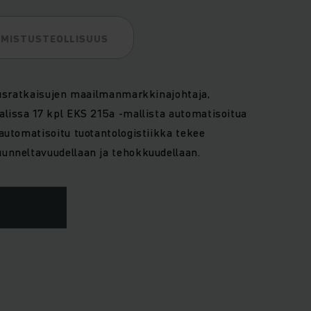
LMISTUSTEOLLISUUS
vousratkaisujen maailmanmarkkinajohtaja,
alissa 17 kpl EKS 215a -mallista automatisoitua
automatisoitu tuotantologistiikka tekee
unneltavuudellaan ja tehokkuudellaan.