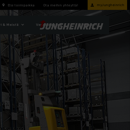
myJungheinrich
Etsi toimipaikka
Ota meihin yhteyttä!
t & Meistä
Verkkokauppa
Työpaikat