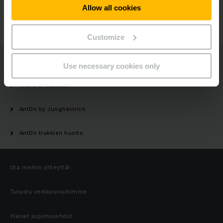
Allow all cookies
OTA YHTEYTTÄ
Customize
Jungheinrich
Use necessary cookies only
Trukit & Tuotteet
AntOn by Jungheinrich
AntOn trukkien huolto
Ota meihin yhteyttä!
Tutustu verkkosivuihimme
Yleiset sopimusehdot