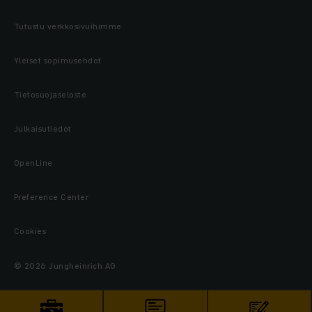
Tutustu verkkosivuihimme
Yleiset sopimusehdot
Tietosuojaseloste
Julkaisutiedot
OpenLine
Preference Center
Cookies
© 2026 Jungheinrich AG