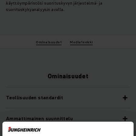
käyttöympäristösi suorituskyvyn järjestelmä- ja
suorituskykyanalyysin avulla.
Ominaisuudet
Mediateekki
Ominaisuudet
Teollisuuden standardit
Ammattimainen suunnittelu