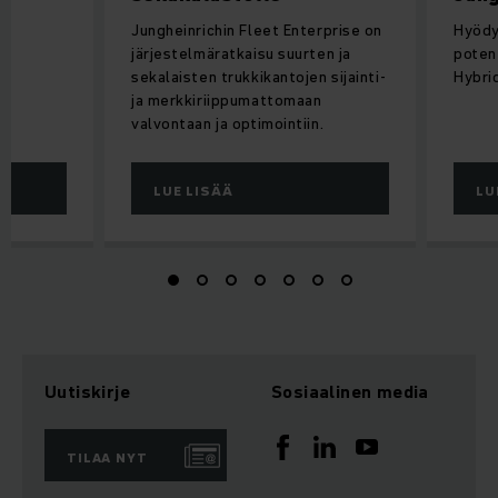
Jungheinrichin Fleet Enterprise on
Hyödy
järjestelmäratkaisu suurten ja
potent
sekalaisten trukkikantojen sijainti-
Hybrid
ja merkkiriippumattomaan
valvontaan ja optimointiin.
LUE LISÄÄ
LU
Uutiskirje
Sosiaalinen media
TILAA NYT