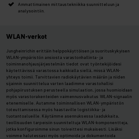
Ammattimainen mittaustekniikka suunnitteluun ja
analysointiin.
WLAN-verkot
Jungheinrichin erittäin helppokäyttöisen ja suorituskykyisen
WLAN-ympäristön ansiosta varastonhallinta- ja
toiminnanohjausjärjestelmän tiedot ovat työntekijöidesi
käytettävissä varastossa kaikkialla siellä, missä WLAN-
yhteys toimii. Tarvittavien radiokäytävien määrän ja niiden
sijainnin suunnittelua varten laadimme varastohallisi
pohjapiirustuksen perusteella simulaation, jossa huomioidaan
myös varastorakenteiden vaimennusvaikutus WLAN-signaalin
etenemiselle. Autamme toiminnallisen WLAN-ympäristön
toteuttamisessa myös haastaville logistiikka- ja
tuotantoalueille. Käytämme asennuksessa laadukkaita,
teollisuuden tarpeisiin suunniteltuja WLAN-komponentteja,
jotka konfiguroimme sinun toiveittesi mukaisesti. Lisäksi
voimme halutessasi myös optimoida ja dokumentoida