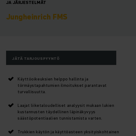
JA JÄRJESTELMÄT
Jungheinrich FMS
JÄTÄ TARJOUSPYYNTÖ
Käyttöoikeuksien helppo hallinta ja
törmäystapahtumien ilmoitukset parantavat
turvallisuutta.
Laajat liiketaloudelliset analyysit mukaan lukien
kustannusten täydellinen läpinäkyvyys
säästöpotentiaalien tunnistamista varten.
Trukkien käytön ja käyttöasteen yksityiskohtainen