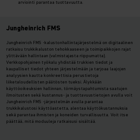
arviointi parantaa tuottavuutta.
Jungheinrich FMS
Jungheinrich FMS -kalustonhallintajärjestelmä on digitaalinen
ratkaisu trukkikaluston tehokkaaseen ja toimipaikkojen rajat
ylittävään hallintaan (valmistajasta riippumatta).
Verkkopohjainen työkalu yhdistää trukkien tiedot ja
kaupalliset tiedot yhteen järjestelmään ja tarjoaa laajojen
analyysien kautta konkreettisia perustietoja
liiketaloudellisten päätösten tueksi. Älykkään
käyttöoikeuksien hallinnan, törmäystapahtumista saatujen
ilmoitusten sekä kustannus- ja tuottavuustietojen avulla voit
Jungheinrich FMS -järjestelmän avulla parantaa
trukkikalustosi käyttöastetta, alentaa käyttökustannuksia
sekä parantaa ihmisten ja koneiden turvallisuutta. Voit itse
päättää, mitä moduuleja ratkaisusi sisältää.