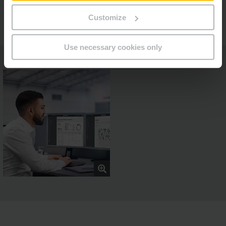
Jatkuvaa kehitystä ja kestäviä ratkaisuja
Customize
Use necessary cookies only