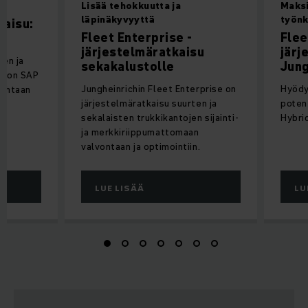
u
Lisää tehokkuutta ja
Maksi
läpinäkyvyyttä
työnk
kaisu:
Fleet Enterprise -
Flee
järjestelmäratkaisu
järj
een ja
sekakalustolle
Jung
ston SAP
Jungheinrichin Fleet Enterprise on
Hyödy
puhtaan
järjestelmäratkaisu suurten ja
potent
sekalaisten trukkikantojen sijainti-
Hybrid
ja merkkiriippumattomaan
valvontaan ja optimointiin.
LUE LISÄÄ
LU