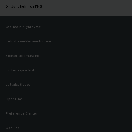
Jungheinrich FMS
Ota meihin yhteyttä!
Tutustu verkkosivuihimme
Yleiset sopimusehdot
Tietosuojaseloste
Julkaisutiedot
OpenLine
Preference Center
Cookies