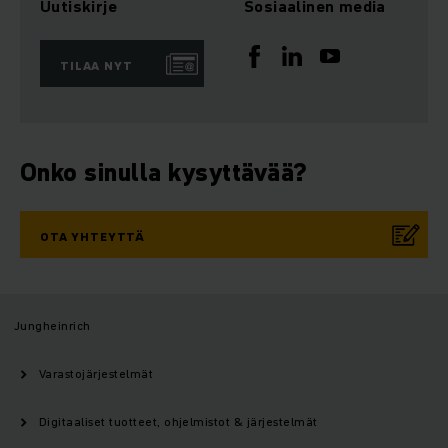
Uutiskirje
Sosiaalinen media
TILAA NYT
Onko sinulla kysyttävää?
OTA YHTEYTTÄ
Jungheinrich
Varastojärjestelmät
Digitaaliset tuotteet, ohjelmistot & järjestelmät