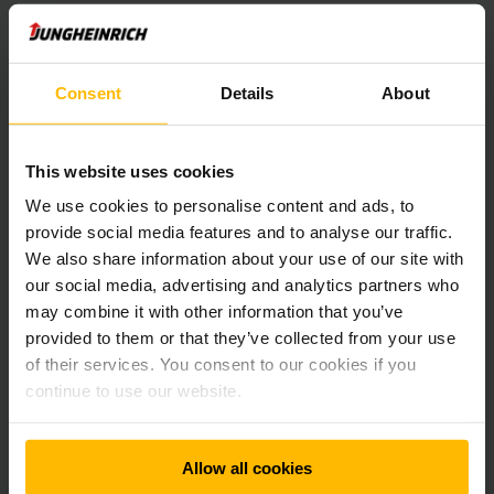
Trukkikaluston varaustilan seuranta
Consent
Details
About
Riskien ehkäisemistä ja alhaisempia
kustannuksia
This website uses cookies
We use cookies to personalise content and ads, to
provide social media features and to analyse our traffic.
Ensiluokkaista turvaa varastoon
We also share information about your use of our site with
törmäystenhallinnan avulla
our social media, advertising and analytics partners who
may combine it with other information that you’ve
Erinomaista tietoturvaa
provided to them or that they’ve collected from your use
of their services. You consent to our cookies if you
continue to use our website.
Yksilöllisesti määritettävissä oleva
kalustonhallintajärjestelmä
Allow all cookies