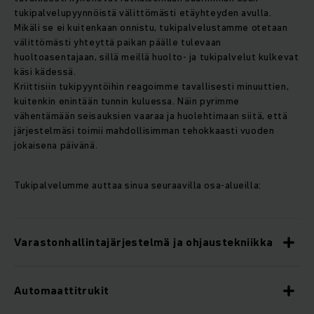
tukipalvelupyynnöistä välittömästi etäyhteyden avulla.
Mikäli se ei kuitenkaan onnistu, tukipalvelustamme otetaan
välittömästi yhteyttä paikan päälle tulevaan
huoltoasentajaan, sillä meillä huolto- ja tukipalvelut kulkevat
käsi kädessä.
Kriittisiin tukipyyntöihin reagoimme tavallisesti minuuttien,
kuitenkin enintään tunnin kuluessa. Näin pyrimme
vähentämään seisauksien vaaraa ja huolehtimaan siitä, että
järjestelmäsi toimii mahdollisimman tehokkaasti vuoden
jokaisena päivänä.
Tukipalvelumme auttaa sinua seuraavilla osa-alueilla:
Varastonhallintajärjestelmä ja ohjaustekniikka
Automaattitrukit