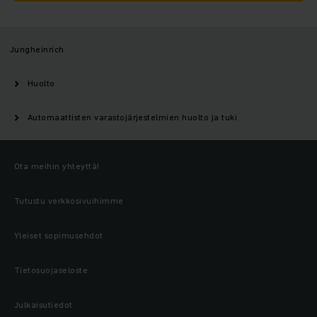
Jungheinrich
Huolto
Automaattisten varastojärjestelmien huolto ja tuki
Ota meihin yhteyttä!
Tutustu verkkosivuihimme
Yleiset sopimusehdot
Tietosuojaseloste
Julkaisutiedot