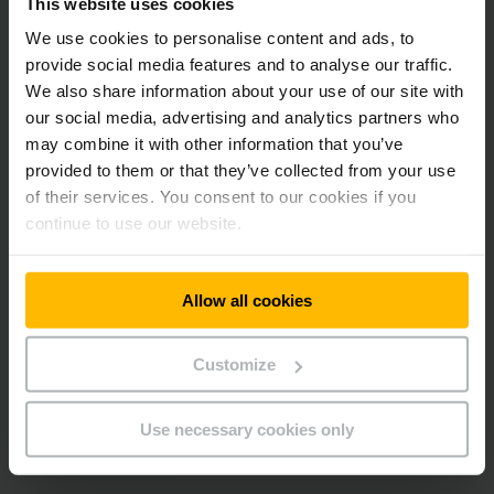
This website uses cookies
We use cookies to personalise content and ads, to
provide social media features and to analyse our traffic.
Käytön seuranta
We also share information about your use of our site with
our social media, advertising and analytics partners who
may combine it with other information that you’ve
Kaikki nämä palvelut ovat mukautettavissa kunkin asiakkaan
provided to them or that they’ve collected from your use
tarpeisiin.
of their services. You consent to our cookies if you
continue to use our website.
Neuvomme mielellämme. Sovi tapaaminen
saman tien!
Allow all cookies
OTA YHTEYTTÄ VARAOSAPALVELUUMME JO
Customize
TÄNÄÄN!
Use necessary cookies only