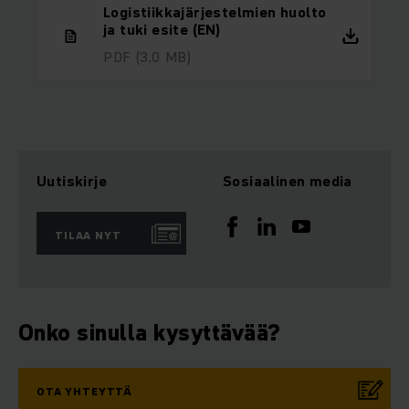
Logistiikkajärjestelmien huolto
ja tuki esite (EN)
PDF
(3,0 MB)
Uutiskirje
Sosiaalinen media
TILAA NYT
Onko sinulla kysyttävää?
OTA YHTEYTTÄ