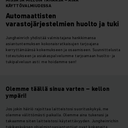
MISSÄ JA MILLOIN TAHANSA – AINA
KÄYTTÖVALMIUDESSA
Automaattisten
varastojärjestelmien huolto ja tuki
Jungheinrich yhdistää valmistajana hankkimansa
asiantuntemuksen kokonaisratkaisujen tarjoajana
kerryttämäänsä kokemukseen ja osaamiseen. Suunnittelusta
toteutukseen ja asiakaspalvelumme tarjoamaan huolto- ja
tukipalveluun asti: me hoidamme sen!
Olemme täällä sinua varten – kellon
ympäri!
Jos jokin häiriö rajoittaa laitteistosi suorituskykyä, me
olemme välittömästi paikalla. Olemme aina tukenasi ja
takaamme siten laitteistosi käytettävyyden. Jungheinrichin
tukikeskuksen ohjelmistoasiantuntijat ovat kokeneita