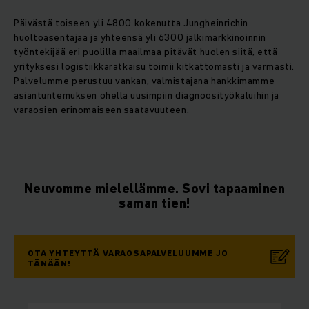
Päivästä toiseen yli 4800 kokenutta Jungheinrichin
huoltoasentajaa ja yhteensä yli 6300 jälkimarkkinoinnin
työntekijää eri puolilla maailmaa pitävät huolen siitä, että
yrityksesi logistiikkaratkaisu toimii kitkattomasti ja varmasti.
Palvelumme perustuu vankan, valmistajana hankkimamme
asiantuntemuksen ohella uusimpiin diagnoosityökaluihin ja
varaosien erinomaiseen saatavuuteen.
Neuvomme mielellämme. Sovi tapaaminen
saman tien!
OTA YHTEYTTÄ VARAOSAPALVELUUMME JO
TÄNÄÄN!