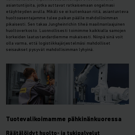
asiantuntijoita, jotka auttavat ratkaisemaan ongelmasi
etäyhteyden avulla. Mikäli se ei kuitenkaan riitä, asiantunteva
huoltoasentajamme tulee paikan päälle mahdollisimman
pikaisesti. Sen takaa Jungheinrichin tiheä maailmanlaajuinen
huoltoverkosto. Luonnollisesti toimimme kaikkialla samojen
korkeiden laatustandardiemme mukaisesti. Niinpä sinä voit
olla varma, että logistiikkajärjestelmäsi mahdolliset
seisaukset pysyvät mahdollisimman lyhyinä.
Tuotevalikoimamme pähkinänkuoressa
Räätälöidyt huolto- ja tukipalvelut