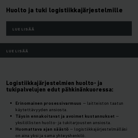
Huolto ja tuki logistiikkajärjestelmille
LUE LISÄÄ
LUE LISÄÄ
Logistiikkajärjestelmien huolto- ja
tukipalvelujen edut pähkinänkuoressa:
Erinomainen prosessivarmuus
– laitteiston taatun
käytettävyyden ansiosta.
Täysin ennakoitavat ja avoimet kustannukset
–
yksilöllisten huolto- ja tukitarjousten ansiosta.
Huomattava ajan säästö
– logistiikkajärjestelmälläsi
on aina yksi ja sama yhteyshenkilö.