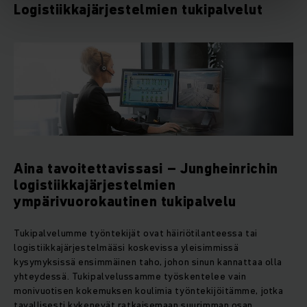
Logistiikkajärjestelmien tukipalvelut
Aina tavoitettavissasi – Jungheinrichin
logistiikkajärjestelmien
ympärivuorokautinen tukipalvelu
Tukipalvelumme työntekijät ovat häiriötilanteessa tai
logistiikkajärjestelmääsi koskevissa yleisimmissä
kysymyksissä ensimmäinen taho, johon sinun kannattaa olla
yhteydessä. Tukipalvelussamme työskentelee vain
monivuotisen kokemuksen koulimia työntekijöitämme, jotka
tavallisesti kykenevät ratkaisemaan suurimman osan