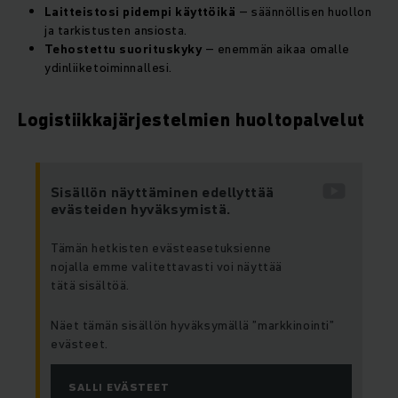
Laitteistosi pidempi käyttöikä
– säännöllisen huollon
ja tarkistusten ansiosta.
Tehostettu suorituskyky
– enemmän aikaa omalle
ydinliiketoiminnallesi.
Logistiikkajärjestelmien huoltopalvelut
Sisällön näyttäminen edellyttää
evästeiden hyväksymistä.
Tämän hetkisten evästeasetuksienne
nojalla emme valitettavasti voi näyttää
tätä sisältöä.
Näet tämän sisällön hyväksymällä ”markkinointi”
evästeet.
SALLI EVÄSTEET