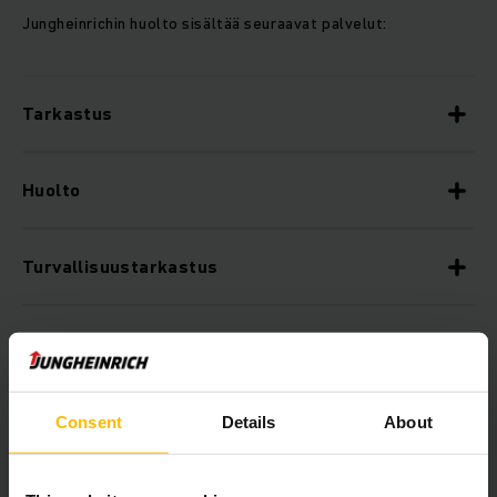
Jungheinrichin huolto sisältää seuraavat palvelut:
Tarkastus
Huolto
Turvallisuustarkastus
Kunnostus
Tarvikehallinta
Consent
Details
About
Koulutus