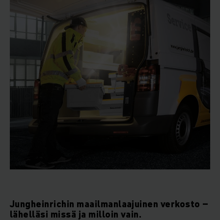
Jungheinrichin maailmanlaajuinen verkosto –
lähelläsi missä ja milloin vain.