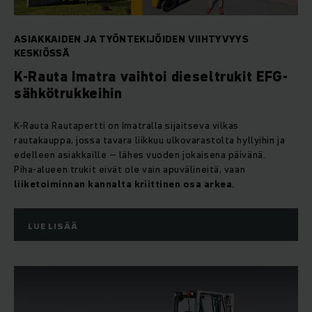
ASIAKKAIDEN JA TYÖNTEKIJÖIDEN VIIHTYVYYS
KESKIÖSSÄ
K-Rauta Imatra vaihtoi dieseltrukit EFG-
sähkötrukkeihin
K‑Rauta Rautapertti on Imatralla sijaitseva vilkas
rautakauppa, jossa tavara liikkuu ulkovarastolta hyllyihin ja
edelleen asiakkaille – lähes vuoden jokaisena päivänä.
Piha‑alueen trukit eivät ole vain apuvälineitä, vaan
liiketoiminnan kannalta kriittinen osa arkea
.
LUE LISÄÄ