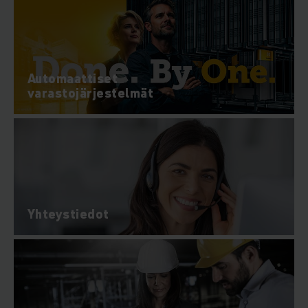
Automaattiset
varastojärjestelmät
Yhteystiedot