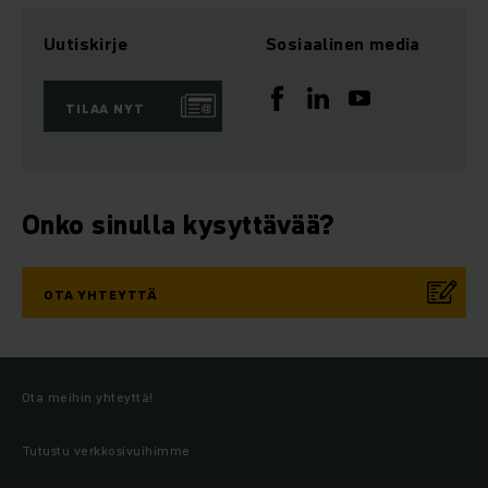
Uutiskirje
Sosiaalinen media
TILAA NYT
Onko sinulla kysyttävää?
OTA YHTEYTTÄ
Ota meihin yhteyttä!
Tutustu verkkosivuihimme