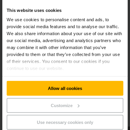
This website uses cookies
We use cookies to personalise content and ads, to
provide social media features and to analyse our traffic.
We also share information about your use of our site with
our social media, advertising and analytics partners who
Vuokraa trukkisi netistä - katso
may combine it with other information that you’ve
valikoima
provided to them or that they’ve collected from your use
of their services. You consent to our cookies if you
Kaikkialle Suomeen! Tarjoamme käyttöösi vuokratrukkeja
continue to use our website.
kaikkiin käyttötarkoituksiin - sähkökäyttöisistä
lavansiirtovaunuista suuriin trukkeihin. Jungheinrichin
vuokratrukit ovat aina valmiina, kun tarvitset trukkia.
Allow all cookies
Jungheinrichin vuokrauspalvelu on luotettava kumppanisi.
Customize
LUE LISÄÄ
Use necessary cookies only