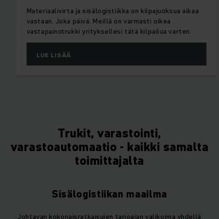
Materiaalivirta ja sisälogistiikka on kilpajuoksua aikaa
vastaan. Joka päivä. Meillä on varmasti oikea
vastapainotrukki yrityksellesi tätä kilpailua varten.
LUE LISÄÄ
Trukit, varastointi,
varastoautomaatio - kaikki samalta
toimittajalta
Sisälogistiikan maailma
Johtavan kokonaisratkaisujen tarjoajan valikoima yhdellä