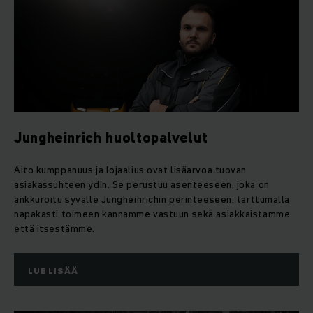
Jungheinrich huoltopalvelut
Aito kumppanuus ja lojaalius ovat lisäarvoa tuovan
asiakassuhteen ydin. Se perustuu asenteeseen, joka on
ankkuroitu syvälle Jungheinrichin perinteeseen: tarttumalla
napakasti toimeen kannamme vastuun sekä asiakkaistamme
että itsestämme.
LUE LISÄÄ