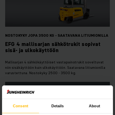
NOSTOKYKY JOPA 3500 KG - SAATAVANA LITIUMIONILLA
EFG 4 mallisarjan sähkötrukit sopivat
sisä- ja ulkokäyttöön
Mallisarjan 4 sähkökäyttöiset vastapainotrukit soveltuvat
niin sisäkäyttöön kuin ulkokäyttöön. Saatavana litiumionilla
varustettuna. Nostokyky 2500 - 3500 kg.
LUE LISÄÄ
Consent
Details
About