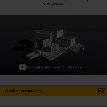
silmäyksellä.
Siirry interaktiiviseen tuotesalkkuun
PYYDÄ YHTEYDENOTTO