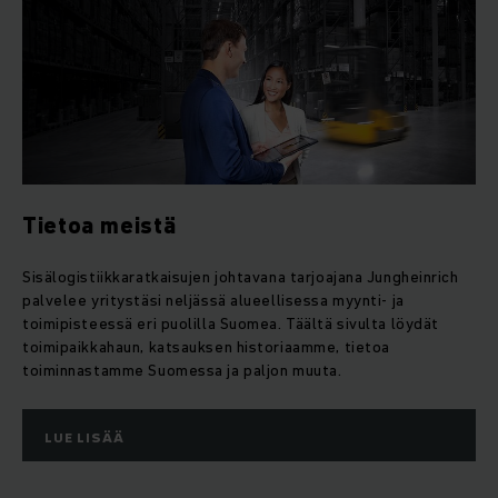
Tietoa meistä
Sisälogistiikkaratkaisujen johtavana tarjoajana Jungheinrich
palvelee yritystäsi neljässä alueellisessa myynti- ja
toimipisteessä eri puolilla Suomea. Täältä sivulta löydät
toimipaikkahaun, katsauksen historiaamme, tietoa
toiminnastamme Suomessa ja paljon muuta.
LUE LISÄÄ