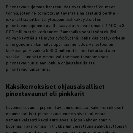
Pinontavaunujemme kantavuudet ovat yhdestä kolmeen
tonnia, joten ne toimittavat tavarat aina taatusti perille –
joko lattiaa pitkin tai ylöspäin. Sähkökäyttöisten
pinontavaunujemme avulla saavutat vaivattomasti 1 600 ja 3
000 millimetrin korkeudet. Samanaikaisesti työntekijäsi
voivat käyttää sitä myös työpöytänä, jonka käsittelykorkeus
on ergonomian kannalta optimaalinen. Jos varastosi on
korkeampi, – vaikka 5 350 millimetrin nostokorkeuteen
saakka – suosittelemme valitsemaan tavanomaisen
pinontavaunun sijaan jonkun ohjausaisallisista
pinontavaunuistamme.
Kaksikerroksiset ohjausaisalliset
pinontavaunut eli pinkkarit
Lavansiirtovaunu ja pinontavaunu samassa: Kaksikerroksiset
ohjausaisalliset pinontavaunumme voivat kuljettaa
samanaikaisesti kaksi eurolavaa ja jopa kahden tonnin
kuormia. Tavanomaisiin trukkeihin verrattuna sähkökäyttöiset
ohjausaisalliset pinontavaunumme suoriutuvat yrityksen