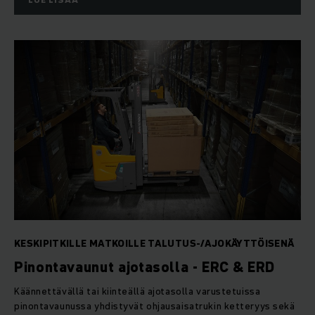
KESKIPITKILLE MATKOILLE TALUTUS-/AJOKÄYTTÖISENÄ
Pinontavaunut ajotasolla - ERC & ERD
Käännettävällä tai kiinteällä ajotasolla varustetuissa
pinontavaunussa yhdistyvät ohjausaisatrukin ketteryys sekä