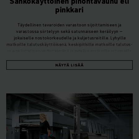
Sähkökäyttöinen pinontavaunu eli
pinkkari
Täydellinen tavaroiden varastoon sijoittamiseen ja
varastossa siirtelyyn sekä satunnaiseen keräilyyn –
jokaiselle nostokorkeudelle ja kuljetusreitille. Lyhyille
matkoille talutuskäyttöisenä, keskipitkille matkoille talutus-
ja ajokäyttöisen yhdistelmänä ja pitkille matkoille istuimella
varustettuna. Saatavana myös perusmallit kevyeen käyttöön.
NÄYTÄ LISÄÄ