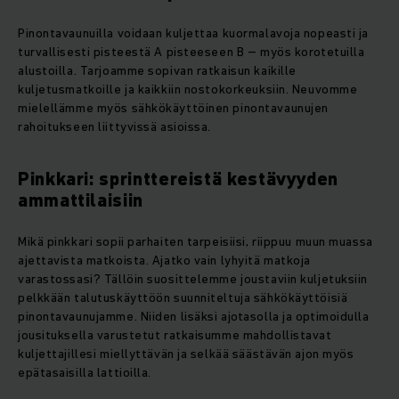
Pinontavaunuilla voidaan kuljettaa kuormalavoja nopeasti ja
turvallisesti pisteestä A pisteeseen B – myös korotetuilla
alustoilla. Tarjoamme sopivan ratkaisun kaikille
kuljetusmatkoille ja kaikkiin nostokorkeuksiin. Neuvomme
mielellämme myös sähkökäyttöinen pinontavaunujen
rahoitukseen liittyvissä asioissa.
Pinkkari: sprinttereistä kestävyyden
ammattilaisiin
Mikä pinkkari sopii parhaiten tarpeisiisi, riippuu muun muassa
ajettavista matkoista. Ajatko vain lyhyitä matkoja
varastossasi? Tällöin suosittelemme joustaviin kuljetuksiin
pelkkään talutuskäyttöön suunniteltuja sähkökäyttöisiä
pinontavaunujamme. Niiden lisäksi ajotasolla ja optimoidulla
jousituksella varustetut ratkaisumme mahdollistavat
kuljettajillesi miellyttävän ja selkää säästävän ajon myös
epätasaisilla lattioilla.