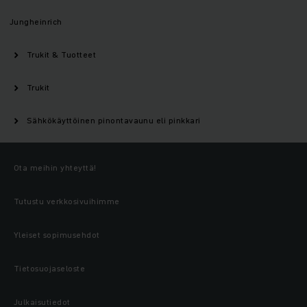
Jungheinrich
Trukit & Tuotteet
Trukit
Sähkökäyttöinen pinontavaunu eli pinkkari
Ota meihin yhteyttä!
Tutustu verkkosivuihimme
Yleiset sopimusehdot
Tietosuojaseloste
Julkaisutiedot