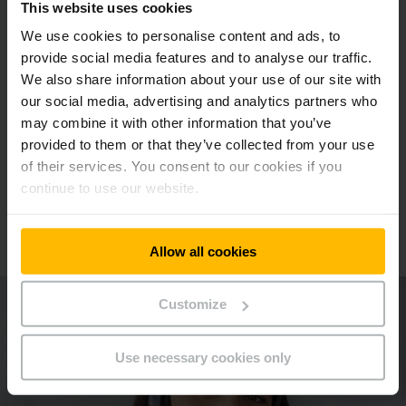
This website uses cookies
We use cookies to personalise content and ads, to
provide social media features and to analyse our traffic.
Litiumionilla toimivat lavansiirto- ja
We also share information about your use of our site with
pinontavaunut
our social media, advertising and analytics partners who
may combine it with other information that you’ve
Vaihda sähkökäyttöisiin litiumionia hyödyntäviin lavansiirto-
provided to them or that they’ve collected from your use
ja pinontavaunuihimme ja hyödynnä maksimaalinen litiumionin
tuoma tehokkuus.
of their services. You consent to our cookies if you
continue to use our website.
LUE LISÄÄ
Allow all cookies
Customize
Use necessary cookies only