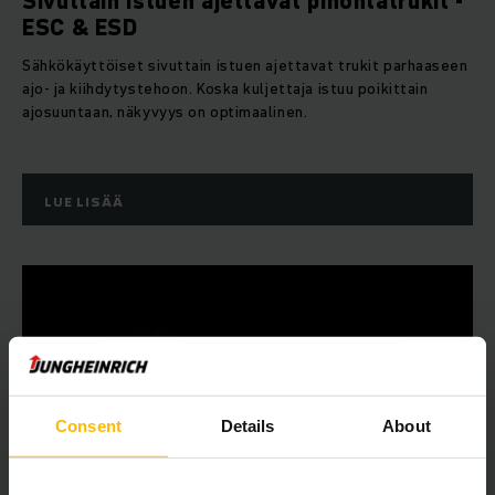
Sivuttain istuen ajettavat pinontatrukit -
ESC & ESD
Sähkökäyttöiset sivuttain istuen ajettavat trukit parhaaseen
ajo- ja kiihdytystehoon. Koska kuljettaja istuu poikittain
ajosuuntaan, näkyvyys on optimaalinen.
LUE LISÄÄ
Consent
Details
About