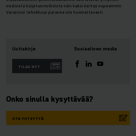
sisäisistä kuljetusmatkoista näin kaksi kertaa nopeammin.
Varastosi tehokkuus paranee siis huomattavasti.
Uutiskirje
Sosiaalinen media
TILAA NYT
Onko sinulla kysyttävää?
OTA YHTEYTTÄ