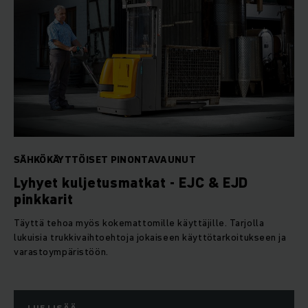
SÄHKÖKÄYTTÖISET PINONTAVAUNUT
Lyhyet kuljetusmatkat - EJC & EJD
pinkkarit
Täyttä tehoa myös kokemattomille käyttäjille. Tarjolla
lukuisia trukkivaihtoehtoja jokaiseen käyttötarkoitukseen ja
varastoympäristöön.
LUE LISÄÄ