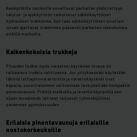
Keskipitkille matkoille soveltuvat parhaiten yhdistettyyn
talutus- ja ajokäyttöön tarkoitetut sähkökäyttöiset
hydrauliset trukkimme, kun taas sähkökäyttöiset sivuttain
istuen ajettavat trukkimme pääsevät parhaiten oikeuksiinsa
pitkillä matkoilla.
Kaikenkokoisia trukkeja
Pituuden lisäksi myös varastosi käytävien leveys on
ratkaiseva trukkia valittaessa. Jos yrityksessäsi käytetään
lähinnä lattiapinovarastointia ja varastokäytävät ovat
kapeita, suosittelemme valitsemaan leveydeltään kompaktin
pinontavaunun. Pitkillä matkoilla ja leveillä käytävillä sen
sijaan leveämmät laitteet tarjoavat työntekijöillesi
paremman ajomukavuuden.
Erilaisia pinontavaunuja erilaisille
nostokorkeuksille