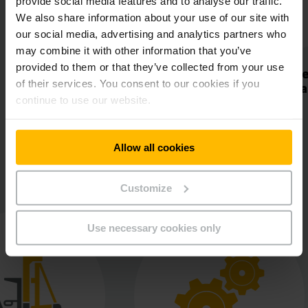
provide social media features and to analyse our traffic.
We also share information about your use of our site with
our social media, advertising and analytics partners who
may combine it with other information that you’ve
provided to them or that they’ve collected from your use
tteiden
Tuotteiden
of their services. You consent to our cookies if you
anottoon
lähettämiseen ja noutoon
continue to use our website.
Allow all cookies
Customize
Use necessary cookies only