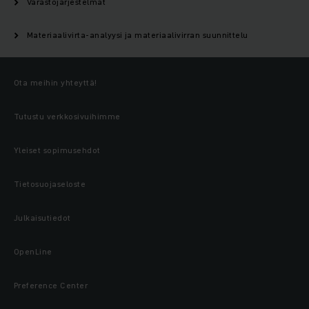
Varastojärjestelmät
Materiaalivirta-analyysi ja materiaalivirran suunnittelu
Ota meihin yhteyttä!
Tutustu verkkosivuihimme
Yleiset sopimusehdot
Tietosuojaseloste
Julkaisutiedot
OpenLine
Preference Center