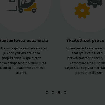
Yksilölliset prosessit
Ei sitou
Emme perusta materiaalivirta-
Et sitoudu mihi
analyysiä vain tuote- ja
pyytäisit meiltä m
palveluportfolioomme, vaan
analyysiä. Mate
katsomme aina juuri sinun
analyysimme jälk
tarpeisiisi sopivaa markkinoiden
sisälogistiikan k
parasta ratkaisua.
vain