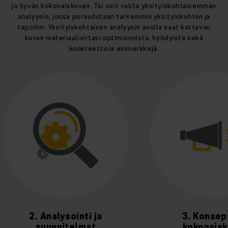
jo hyvän kokonaiskuvan. Tai voit valita yksityiskohtaisemman
analyysin, jossa poraudutaan tarkemmin yksityiskohtiin ja
tapoihin. Yksityiskohtaisen analyysin avulla saat kattavan
kuvan materiaalivirtasi optimoinnista, hyödyistä sekä
konkreettisia esimerkkejä.
lysointi ja
3. Konsepti ja
nitelmat
kokonaiskuva