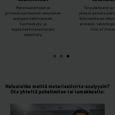
livirtojen ja
Taloudellisesti ja teknisesti
musten varsinaisen
järkevä perusta päätöksenteolle.
 kehittäminen.
Kokonaiskuvan näkymä: IT (WMS),
tuskyky- ja
prosessi, teknologia, TCO (Total
ttitavoitteiden
Cost of Ownership).
rittely.
Haluaisitko meiltä materiaalivirta-analyysin?
Ota yhtettä puhelimitse tai lomakkeella: