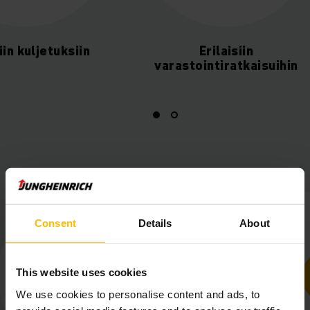
Sisäisiin kuljetuksiin
Erilai
varastointira
Consent
Details
About
This website uses cookies
We use cookies to personalise content and ads, to