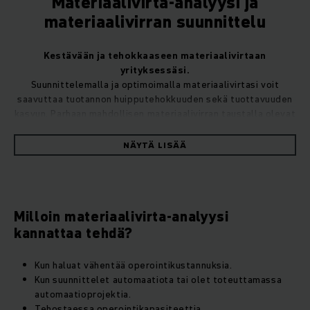
Materiaalivirta-analyysi ja
materiaalivirran suunnittelu
Kestävään ja tehokkaaseen materiaalivirtaan
yrityksessäsi.
Suunnittelemalla ja optimoimalla materiaalivirtasi voit
saavuttaa tuotannon huipputehokkuuden sekä tuottavuuden
kasvun. Parhaan mahdollisen materiaalivirran taustalla olevat
edellytykset voivat muuttua jatkuvasti, sillä kysyntä voi
kasvaa, tuotevalikoima muuttua ja näin ollen myös
NÄYTÄ LISÄÄ
asiakkaiden vaatimukset kasvavat. Tällöin myös yrityksesi
vaatii materiaalivirtasuunnittelua, joka pystyy mukautumaan
muuttuvaan kysyntään ja tarpeeseen. Kuulostaako tutulta?
Me Jungheinrichilla tarjoamme asiantuntevaa
Milloin materiaalivirta-analyysi
konsultointipalvelua materiaalivirta-analyysin muodossa,
minkä avulla saat tarkan kokonaiskuvan optimoidaksesi
kannattaa tehdä?
materiaalivirtaprosessisi ja valmistellaksesi liiketoimintaasi
tulevaisuutta varten!
Kun haluat vähentää operointikustannuksia.
Kun suunnittelet automaatiota tai olet toteuttamassa
automaatioprojektia.
Tehostaessa operointikapasiteettia.