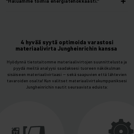
"Haluamme toimia energiatehokkaasti.“
4 hyvää syytä optimoida varastosi
materiaalivirta Jungheinrichin kanssa
Hyödynnä tietotaitomme materiaalivirtojen suunnittelusta ja
pyydä meiltä analyysi saadaksesi tuoreen näkökulman
sisäiseen materiaalivirtaasi – sekä saapuvien että lähtevien
tavaroiden osalta! Kun valitset materiaalivirtakumppaniksesi
Jungheinrichin nautit seuraavista eduista: