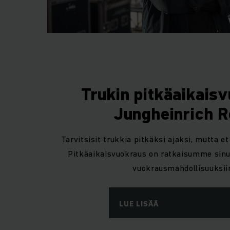
Trukin pitkäaikais
Jungheinrich R
Tarvitsisit trukkia pitkäksi ajaksi, mutta e
Pitkäaikaisvuokraus on ratkaisumme sinul
vuokrausmahdollisuuksi
LUE LISÄÄ