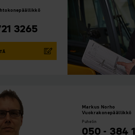
ihtokonepäällikkö
721 3265
TÄ
Markus
Norho
Vuokrakonepäällikkö
Puhelin
050 - 384 