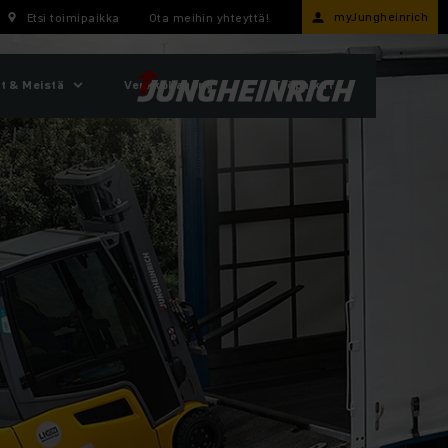
myJungheinrich
Etsi toimipaikka
Ota meihin yhteyttä!
t & Meistä
Verkkokauppa
Työpaikat