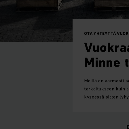
OTA YHTEYTTÄ VUOK
Vuokraa
Minne 
Meillä on varmasti so
tarkoitukseen kuin 
kyseessä sitten lyhy