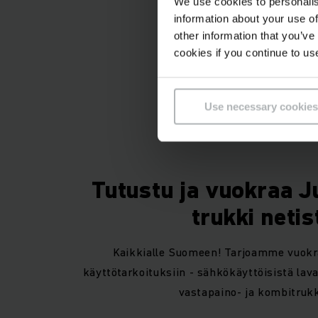
We use cookies to personalis
information about your use of
other information that you’ve
cookies if you continue to us
K
Use necessary cookies
Tutustu ja vuokraa J
trukki netis
Kaikkialle Suomeen! Tarjoamme vuokr
käyttötarkoituksiin - sähkökäyttöisistä lava
vastapaino- ja kombitrukk