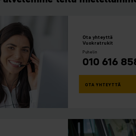
Ota
yhteyttä
Vuokratrukit
Puhelin
010 616 85
OTA YHTEYTTÄ