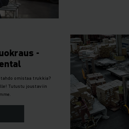
vuokraus -
ental
t tahdo omistaa trukkia?
le! Tutustu joustaviin
imme.