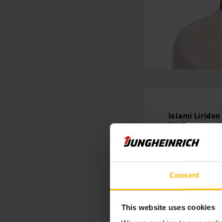
Islami
Liridon
Vuokra- ja va
Puhelin
044 -
Consent
OTA YHTEYT
This website uses cookies