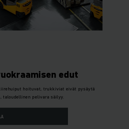
vuokraamisen edut
iirehuiput hoituvat, trukkiviat eivät pysäytä
, taloudellinen pelivara säilyy.
ÄÄ