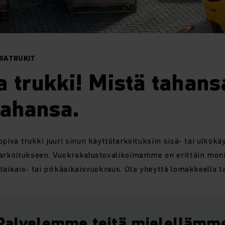
RATRUKIT
 trukki! Mistä tahans
tahansa.
piva trukki juuri sinun käyttötarkoituksiin sisä- tai ulkokä
tarkoitukseen. Vuokrakalustovalikoimamme on erittäin moni
taikais- tai pitkäaikaisvuokraus. Ota yheyttä lomakkeella ta
Palvelemme teitä mielellämm