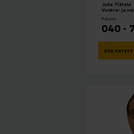
Juha
Ylätalo
Vuokra- ja va
Puhelin
040 - 
OTA YHTEYT