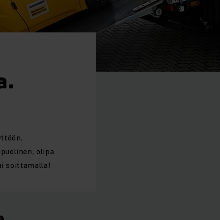
a.
yttöön,
puolinen, olipa
i soittamalla!
e