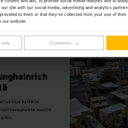
e content and ads, to provide social media features and to analy
 our site with our social media, advertising and analytics partn
 provided to them or that they’ve collected from your use of their
e our website.
un sinun on siirrettävä tavar
 only
Customize
Vuokraa vaadittava kalusto
ungheinrich
tä
atrukkeja kaikkiin
nsiirtovaunuista suuriin
eihin.