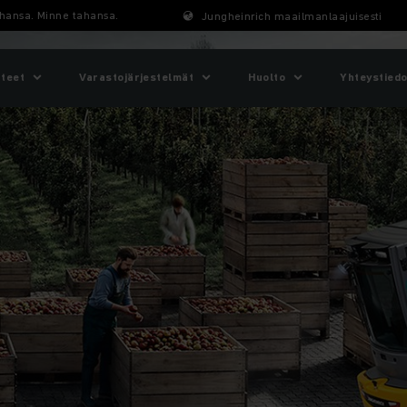
ahansa. Minne tahansa.
Jungheinrich maailmanlaajuisesti
tteet
Varastojärjestelmät
Huolto
Yhteystiedo