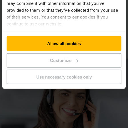
may combine it with other information that you’ve
Puhelin
044 - 763 6969
provided to them or that they’ve collected from your use
of their services. You consent to our cookies if you
continue to use our website.
OTA YHTEYTTÄ
Allow all cookies
Customize
Use necessary cookies only