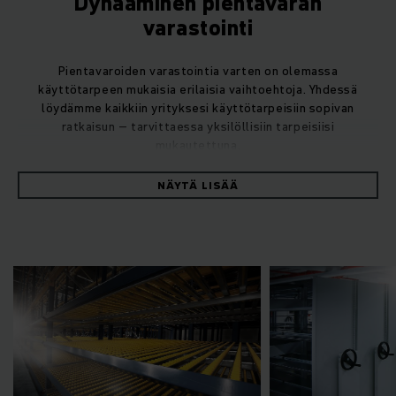
Dynaaminen pientavaran
varastointi
Pientavaroiden varastointia varten on olemassa
käyttötarpeen mukaisia erilaisia vaihtoehtoja. Yhdessä
löydämme kaikkiin yrityksesi käyttötarpeisiin sopivan
ratkaisun – tarvittaessa yksilöllisiin tarpeisiisi
mukautettuna.
NÄYTÄ LISÄÄ
Jungheinrichin KTL-läpivirtaushylly kattavine vara-alueineen
soveltuu erinomaisesti FIFO-periaatteen (First-in-first-out)
mukaan tapahtuvaan varastoinnin ja varastosta oton
erotteluun. Sen voi lisätä varastojärjestelmään myös
jälkikäteen.
Tehokas karusellivarasto
Jungheinrichin karusellivarasto kerää pisteitä ennen kaikkea
tehokkuudellaan. Joustavan alustaratkaisunsa ansiosta se