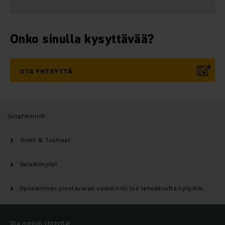
Onko sinulla kysyttävää?
OTA YHTEYTTÄ
Jungheinrich
Trukit & Tuotteet
Varastohyllyt
Dynaaminen pientavaran varastointi tuo tehokkuutta hyllyihin
Ota meihin yhteyttä!