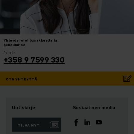
Yhteydenotot
lomakkeella tai
puhelimitse
Puhelin
+358 9 7599 330
OTA YHTEYTTÄ
Uutiskirje
Sosiaalinen media
TILAA NYT