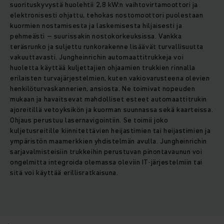
suorituskyvystä huolehtii 2,8 kW:n vaihtovirtamoottori ja
elektronisesti ohjattu, tehokas nostomoottori puolestaan
kuormien nostamisesta ja laskemisesta hiljaisesti ja
pehmeästi – suurissakin nostokorkeuksissa. Vankka
teräsrunko ja suljettu runkorakenne lisäävät turvallisuutta
vakuuttavasti. Jungheinrichin automaattitrukkeja voi
huoletta käyttää kuljettajien ohjaamien trukkien rinnalla
erilaisten turvajärjestelmien, kuten vakiovarusteena olevien
henkilöturvaskannerien, ansiosta. Ne toimivat nopeuden
mukaan ja havaitsevat mahdolliset esteet automaattitrukin
ajoreitillä vetoyksikön ja kuorman suunnassa sekä kaarteissa.
Ohjaus perustuu lasernavigointiin. Se toimii joko
kuljetusreitille kiinnitettävien heijastimien tai heijastimien ja
ympäristön maamerkkien yhdistelmän avulla. Jungheinrichin
sarjavalmisteisiin trukkeihin perustuvan pinontavaunun voi
ongelmitta integroida olemassa oleviin IT-järjestelmiin tai
sitä voi käyttää erillisratkaisuna.