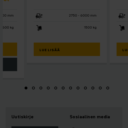
6200 mm
2750 - 6000 mm
 1600 kg
1500 kg
LUE LISÄÄ
LU
Ö
Uutiskirje
Sosiaalinen media