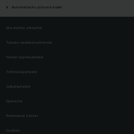
Automatisoitu pinoava trukki
Ota meihin yhteyttä!
Tutustu verkkosivuihimme
Yleiset sopimusehdot
Tietosuojaseloste
Julkaisutiedot
OpenLine
Preference Center
Cookies