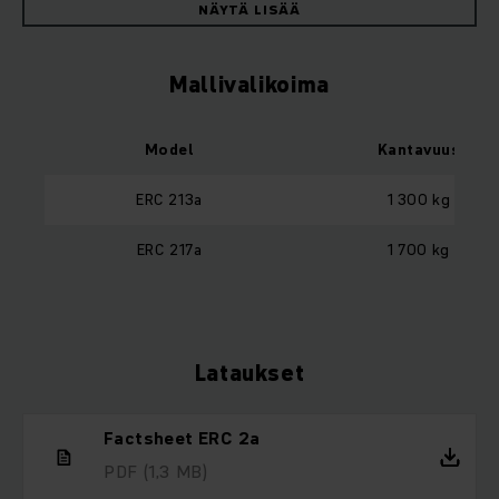
NÄYTÄ LISÄÄ
Mallivalikoima
Model
Kantavuus
ERC 213a
1 300 kg
ERC 217a
1 700 kg
Lataukset
Factsheet ERC 2a
PDF
(1,3 MB)