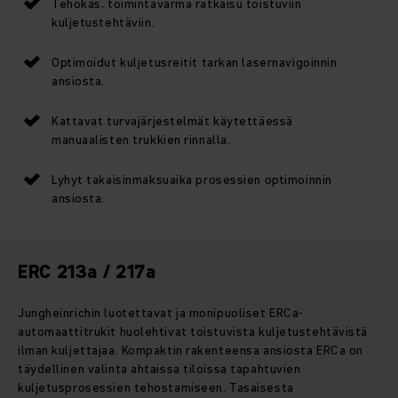
Tehokas, toimintavarma ratkaisu toistuviin
kuljetustehtäviin.
Optimoidut kuljetusreitit tarkan lasernavigoinnin
ansiosta.
Kattavat turvajärjestelmät käytettäessä
manuaalisten trukkien rinnalla.
Lyhyt takaisinmaksuaika prosessien optimoinnin
ansiosta.
ERC 213a / 217a
Jungheinrichin luotettavat ja monipuoliset ERCa-
automaattitrukit huolehtivat toistuvista kuljetustehtävistä
ilman kuljettajaa. Kompaktin rakenteensa ansiosta ERCa on
täydellinen valinta ahtaissa tiloissa tapahtuvien
kuljetusprosessien tehostamiseen. Tasaisesta