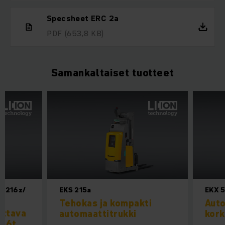
Specsheet ERC 2a
PDF
(653,8 KB)
Samankaltaiset tuotteet
/ 216z/
EKS 215a
EKX 
Tehokas ja kompakti
Auto
ettava
automaattitrukki
kork
1,6t