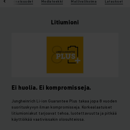
i
Ominaisuudet
Mediateekki
Mallivalikoima
Lataukset
Litiumioni
Ei huolia. Ei kompromisseja.
Jungheinrich Li-ion Guarantee Plus takaa jopa 8 vuoden
suorituskyvyn ilman kompromisseja. Korkealaatuiset
litiumioniakut tarjoavat tehoa, luotettavuutta ja pitkää
käyttöikää vaativissakin olosuhteissa.