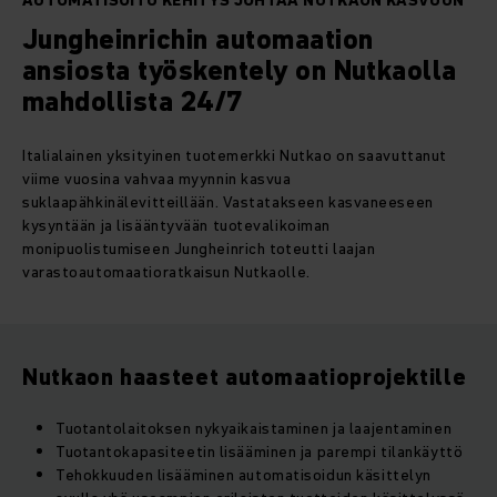
AUTOMATISOITU KEHITYS JOHTAA NUTKAON KASVUUN
Jungheinrichin automaation
ansiosta työskentely on Nutkaolla
mahdollista 24/7
Italialainen yksityinen tuotemerkki Nutkao on saavuttanut
viime vuosina vahvaa myynnin kasvua
suklaapähkinälevitteillään. Vastatakseen kasvaneeseen
kysyntään ja lisääntyvään tuotevalikoiman
monipuolistumiseen Jungheinrich toteutti laajan
varastoautomaatioratkaisun Nutkaolle.
Nutkaon haasteet automaatioprojektille
Tuotantolaitoksen nykyaikaistaminen ja laajentaminen
Tuotantokapasiteetin lisääminen ja parempi tilankäyttö
Tehokkuuden lisääminen automatisoidun käsittelyn