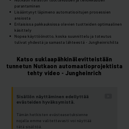
Nutkaon varaston tuottavuuden ja tehokkuuden
parantaminen
Lisääntynyt läpimeno automatisoitujen prosessien
ansiosta
Erilaisissa pakkauksissa olevien tuotteiden optimaalinen
käsittely
Nopea käyttöönotto, koska suunnittelu ja toteutus
tulivat yhdestä ja samasta lähteestä - Jungheinrichilta
Katso suklaapähkinälevitteistään
tunnetun Nutkaon automaatioprojektista
tehty video - Jungheinrich
Sisällön näyttäminen edellyttää
evästeiden hyväksymistä.
Tämän hetkisten evästeasetuksienne
nojalla emme valitettavasti voi näyttää
tätä sisältöä.