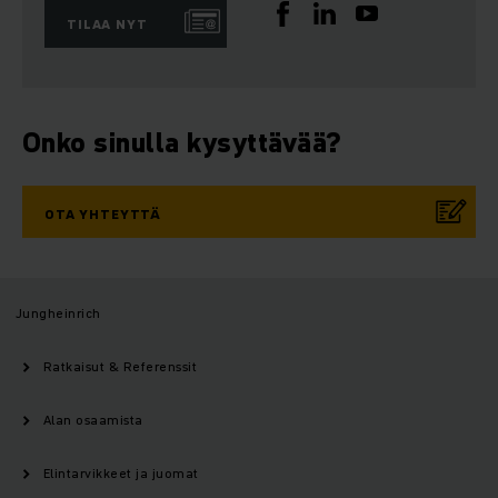
TILAA NYT
Onko sinulla kysyttävää?
OTA YHTEYTTÄ
Jungheinrich
Ratkaisut & Referenssit
Alan osaamista
Elintarvikkeet ja juomat