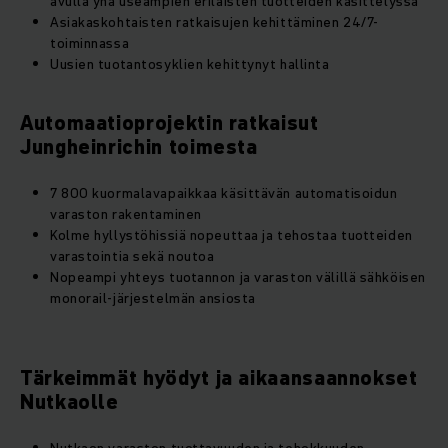
avulla yhä useampien erilaisten tuotteiden käsittelyssä
Asiakaskohtaisten ratkaisujen kehittäminen 24/7-
toiminnassa
Uusien tuotantosyklien kehittynyt hallinta
Automaatioprojektin ratkaisut
Jungheinrichin toimesta
7 800 kuormalavapaikkaa käsittävän automatisoidun
varaston rakentaminen
Kolme hyllystöhissiä nopeuttaa ja tehostaa tuotteiden
varastointia sekä noutoa
Nopeampi yhteys tuotannon ja varaston välillä sähköisen
monorail-järjestelmän ansiosta
Tärkeimmät hyödyt ja aikaansaannokset
Nutkaolle