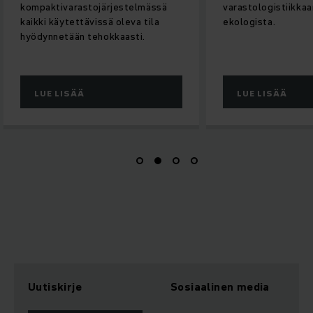
varastologistiikkaan asti on
Shuttle-
ekologista.
kompaktivarastoj
ansiosta ECS Pan
Industrien tila ei
LUE LISÄÄ
LUE LISÄÄ
Uutiskirje
Sosiaalinen media