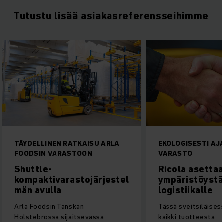
Tutustu lisää asiakasreferensseihimme
EKOLOGISESTI AJATELTU
LISÄÄ TEHOA
VARASTO
KOMPAKTIVARA
Ricola asettaa mitat
Shuttle-
ympäristöystävälliselle
kompaktivara
logistiikalle
mä säästää ti
Tässä sveitsiläisessä yrityksessä
Minne varastoidaa
kaikki tuotteesta
tonnia korppujauh