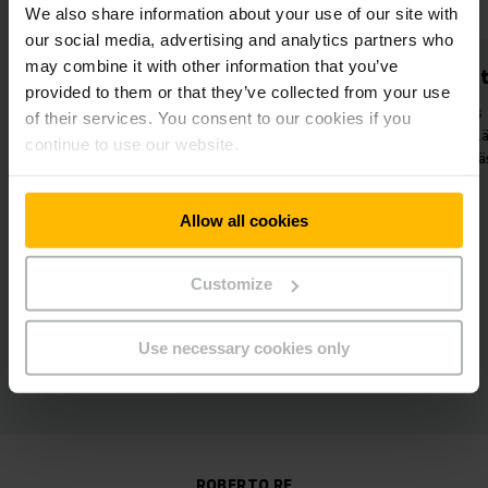
We also share information about your use of our site with
our social media, advertising and analytics partners who
may combine it with other information that you’ve
Saumattomat prosessit
Helpompaa 
provided to them or that they’ve collected from your use
Parempi yhteys tuotannon ja
Erilaisten tuotte
of their services. You consent to our cookies if you
varaston välillä nopeuttaa
käsittely, las
continue to use our website.
tilausten käsittelyä.
yksilöllinen
Allow all cookies
Customize
Use necessary cookies only
ROBERTO RE