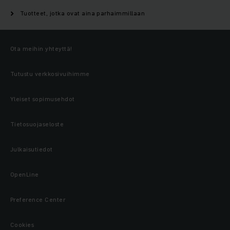
Tuotteet, jotka ovat aina parhaimmillaan
Ota meihin yhteyttä!
Tutustu verkkosivuihimme
Yleiset sopimusehdot
Tietosuojaseloste
Julkaisutiedot
OpenLine
Preference Center
Cookies