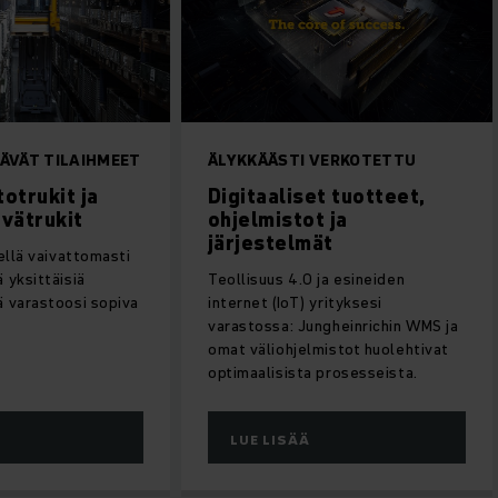
HÄMMÄSTYTTÄVÄT TILAIHMEET
ÄLYKKÄÄSTI VER
Kääntömastotrukit ja
Digitaaliset t
kapeakäytävätrukit
ohjelmistot ja
järjestelmät
Niillä voit käsitellä vaivattomasti
sekä lavoja että yksittäisiä
Teollisuus 4.0 ja es
tuotteita. Löydä varastoosi sopiva
internet (IoT) yrityk
malli.
varastossa: Junghei
omat väliohjelmisto
optimaalisista pros
LUE LISÄÄ
LUE LISÄÄ