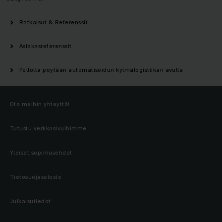
Ratkaisut & Referenssit
Asiakasreferenssit
Pellolta pöytään automatisoidun kylmälogistiikan avulla
Ota meihin yhteyttä!
Tutustu verkkosivuihimme
Yleiset sopimusehdot
Tietosuojaseloste
Julkaisutiedot