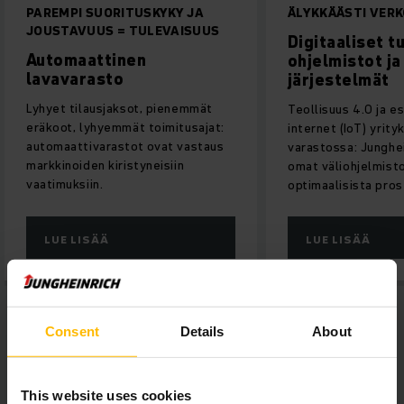
PAREMPI SUORITUSKYKY JA
ÄLYKKÄÄSTI VER
JOUSTAVUUS = TULEVAISUUS
Digitaaliset t
Automaattinen
ohjelmistot ja
lavavarasto
järjestelmät
Lyhyet tilausjaksot, pienemmät
Teollisuus 4.0 ja e
eräkoot, lyhyemmät toimitusajat:
internet (IoT) yrity
automaattivarastot ovat vastaus
varastossa: Junghe
markkinoiden kiristyneisiin
omat väliohjelmisto
vaatimuksiin.
optimaalisista pros
LUE LISÄÄ
LUE LISÄÄ
Consent
Details
About
This website uses cookies