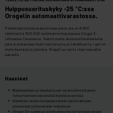
TERVETULOA ITALIAN SUURIMPAAN KYLMÄVARASTOON
Huippusuorituskyky -25 °C:ssa
Orogelin automaattivarastossa.
Pelkästään kylmävarastotilojen pinta-ala on 8 000
neliömetriä 300 000 neliömetrin kokoisessa Orogel 3 -
tehtaassa Cesenassa. Vaikuttavalla automaatioratkaisulla,
joka ei ainoastaan lisää tuottavuutta ja tehokkuutta, vaan on
myös kestävä ja joustava, Orogel luo uutta tilaa tulevalle
kasvulle.
Haasteet
Modulaarisen ja skaalautuvan varastointiratkaisun
toteuttaminen kestävällä kylmävarastolla
Aiemman varastointijärjestelmän päivittäminen
joustavaan ja kestävään ratkaisuun
Orogel 3:n uudessa laitoksessa käytettävissä olevan