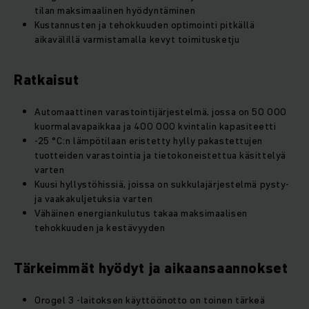
tilan maksimaalinen hyödyntäminen
Kustannusten ja tehokkuuden optimointi pitkällä
aikavälillä varmistamalla kevyt toimitusketju
Ratkaisut
Automaattinen varastointijärjestelmä, jossa on 50 000
kuormalavapaikkaa ja 400 000 kvintalin kapasiteetti
-25 °C:n lämpötilaan eristetty hylly pakastettujen
tuotteiden varastointia ja tietokoneistettua käsittelyä
varten
Kuusi hyllystöhissiä, joissa on sukkulajärjestelmä pysty-
ja vaakakuljetuksia varten
Vähäinen energiankulutus takaa maksimaalisen
tehokkuuden ja kestävyyden
Tärkeimmät hyödyt ja aikaansaannokset
Orogel 3 -laitoksen käyttöönotto on toinen tärkeä