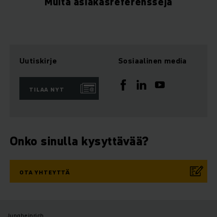
Muita asiakasreferenssejä
Uutiskirje
Sosiaalinen media
TILAA NYT
Onko sinulla kysyttävää?
OTA YHTEYTTÄ
Jungheinrich