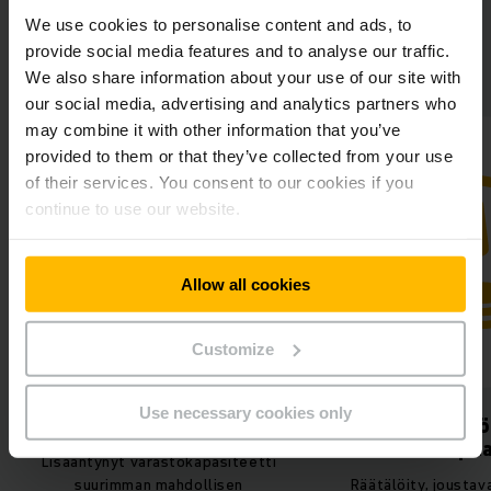
We use cookies to personalise content and ads, to
Orogel ja Jungheinrich yhteistyö
provide social media features and to analyse our traffic.
pähinkänkuoressa
We also share information about your use of our site with
our social media, advertising and analytics partners who
may combine it with other information that you’ve
provided to them or that they’ve collected from your use
of their services. You consent to our cookies if you
continue to use our website.
Allow all cookies
Customize
Use necessary cookies only
Enemmän varastointitilaa
Ajankäytö
tuottavampaa
Lisääntynyt varastokapasiteetti
suurimman mahdollisen
Räätälöity, joustava