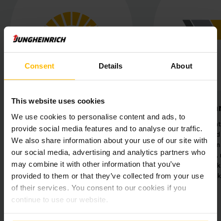
Consent
Details
About
This website uses cookies
aalinen
Laadunvarmistus
We use cookies to personalise content and ads, to
tavuus
Mobiilirobotit ovat käytettävissä
provide social media features and to analyse our traffic.
räilykapasiteetti
ympäri vuorokauden prosessien
We also share information about your use of our site with
ehokkaan ja
laadun ja läpinäkyvyyden
our social media, advertising and analytics partners who
sen lavojen
parantamiseksi, mikä säästää
may combine it with other information that you’ve
 sekä sujuvan
korjauskustannuksissa ja estää
en avulla.
hävikkiä.
provided to them or that they’ve collected from your use
of their services. You consent to our cookies if you
continue to use our website.