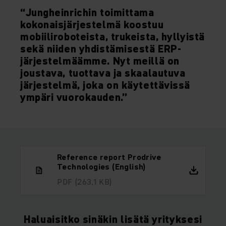
“Jungheinrichin toimittama
kokonaisjärjestelmä koostuu
mobiiliroboteista, trukeista, hyllyistä
sekä niiden yhdistämisestä ERP-
järjestelmäämme. Nyt meillä on
joustava, tuottava ja skaalautuva
järjestelmä, joka on käytettävissä
ympäri vuorokauden.”
Reference report Prodrive
Technologies (English)
PDF
(263,1 KB)
Haluaisitko sinäkin lisätä yrityksesi