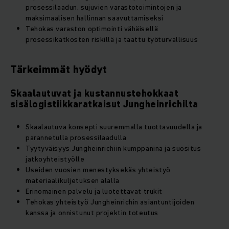
prosessilaadun, sujuvien varastotoimintojen ja
maksimaalisen hallinnan saavuttamiseksi
Tehokas varaston optimointi vähäisellä
prosessikatkosten riskillä ja taattu työturvallisuus
Tärkeimmät hyödyt
Skaalautuvat ja kustannustehokkaat
sisälogistiikkaratkaisut Jungheinrichilta
Skaalautuva konsepti suuremmalla tuottavuudella ja
parannetulla prosessilaadulla
Tyytyväisyys Jungheinrichiin kumppanina ja suositus
jatkoyhteistyölle
Useiden vuosien menestyksekäs yhteistyö
materiaalikuljetuksen alalla
Erinomainen palvelu ja luotettavat trukit
Tehokas yhteistyö Jungheinrichin asiantuntijoiden
kanssa ja onnistunut projektin toteutus