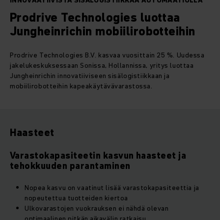
INNOVAATIIVISTA SISÄLOGISTIIKKAA AUTOMAATIOLLA
Prodrive Technologies luottaa
Jungheinrichin mobiilirobotteihin
Prodrive Technologies B.V. kasvaa vuosittain 25 %. Uudessa
jakelukeskuksessaan Sonissa, Hollannissa, yritys luottaa
Jungheinrichin innovatiiviseen sisälogistiikkaan ja
mobiilirobotteihin kapeakäytävävarastossa.
Haasteet
Varastokapasiteetin kasvun haasteet ja
tehokkuuden parantaminen
Nopea kasvu on vaatinut lisää varastokapasiteettia ja
nopeutettua tuotteiden kiertoa
Ulkovarastojen vuokrauksen ei nähdä olevan
optimaalinen pitkän aikavälin ratkaisu