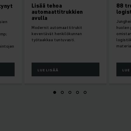
Lisää tehoa
88 tr
tynyt
automaattitrukkien
logis
avulla
Junghei
sien
Modernit automaattitrukit
huolen 
keventävät henkilökunnan
omistam
amp;
työtaakkaa tuntuvasti.
logisti
n
materia
mintojen
LUE LISÄÄ
LUE