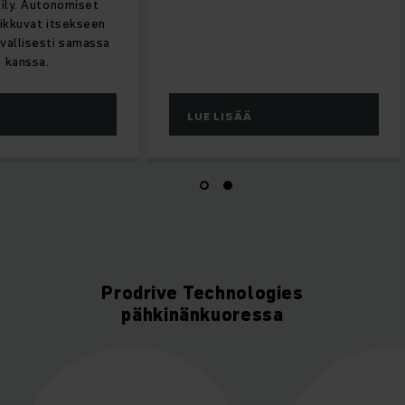
lijälle-keräily. Autonomiset
lirobotit liikkuvat itsekseen
eroivat turvallisesti samassa
sa ihmisten kanssa.
E LISÄÄ
LUE LISÄÄ
Prodrive Technologies
pähkinänkuoressa