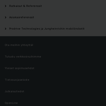
Ratkaisut & Referenssit
Asiakasreferenssit
Prodrive Technologies ja Jungheinrichin mobiilirobotit
Ota meihin yhteyttä!
Tutustu verkkosivuihimme
Yleiset sopimusehdot
Tietosuojaseloste
Julkaisutiedot
OpenLine