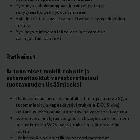
Pyrkimys tehokkaampaan keräilyasemien ja
säilytysastioiden hyödyntämiseen
Halu lisätä tuottavuutta muuttamatta työntekijöiden
määrää
Pyrkimys minimoida laitteiden ja tavaroiden
vahingoittumisen riski
Ratkaisut
Autonomiset mobiilirobotit ja
automatisoidut varastoratkaisut
tuottavuuden lisäämiseksi
Yhdistelmä autonomisia mobiilirobotteja (arculee S) ja
automatisoituja kapeakäytävätrukkeja (EKX 516ka)
kustannustehokkaana ja joustavana varastoratkaisuna
Koordinointi ja ohjaus Jungheinrich Logistics Interfacen
ja Jungheinrich WCS -varastonhallintajärjestelmän
kautta
Läpinäkyvä sisälogistiikkakonsepti paremman