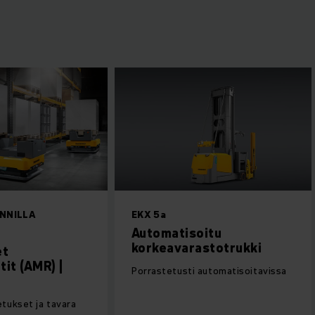
MATISOINNILLA
EKX 5a
ISTUT
Automatisoitu
korkeavarastotrukki
onomiset
ilirobotit (AMR) |
Porrastetusti automatisoitav
ulee
load-kuljetukset ja tavara