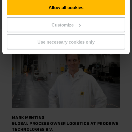
Allow all cookies
Customize
Use necessary cookies only
MARK MENTING
GLOBAL PROCESS OWNER LOGISTICS AT PRODRIVE
TECHNOLOGIES B.V.