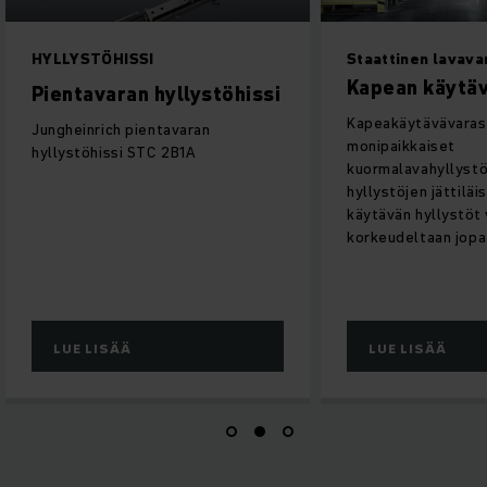
HYLLYSTÖHISSI
Staattinen lavava
Kapean käytäv
Pientavaran hyllystöhissi
Kapeakäytävävaras
Jungheinrich pientavaran
monipaikkaiset
hyllystöhissi STC 2B1A
kuormalavahyllystö
hyllystöjen jättiläi
käytävän hyllystöt 
korkeudeltaan jopa 
LUE LISÄÄ
LUE LISÄÄ