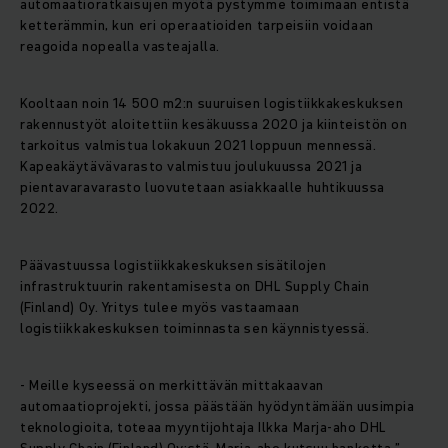
automaatioratkaisujen myötä pystymme toimimaan entistä
ketterämmin, kun eri operaatioiden tarpeisiin voidaan
reagoida nopealla vasteajalla.
Kooltaan noin 14 500 m2:n suuruisen logistiikkakeskuksen
rakennustyöt aloitettiin kesäkuussa 2020 ja kiinteistön on
tarkoitus valmistua lokakuun 2021 loppuun mennessä.
Kapeakäytävävarasto valmistuu joulukuussa 2021 ja
pientavaravarasto luovutetaan asiakkaalle huhtikuussa
2022.
Päävastuussa logistiikkakeskuksen sisätilojen
infrastruktuurin rakentamisesta on DHL Supply Chain
(Finland) Oy. Yritys tulee myös vastaamaan
logistiikkakeskuksen toiminnasta sen käynnistyessä.
- Meille kyseessä on merkittävän mittakaavan
automaatioprojekti, jossa päästään hyödyntämään uusimpia
teknologioita, toteaa myyntijohtaja Ilkka Marja-aho DHL