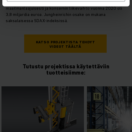
Jungheinrichin palveluksessa on kaikkiaan yli 18 000 henkilöä
maailmanlaajuisesti ja konsernin liikevaihto vuonna 2020 oli
3,8 miljardia euroa. Jungheinrichin osake on mukana
saksalaisessa SDAX-indeksissä.
KATSO PROJEKTISTA TEHDYT
VIDEOT TÄÄLTÄ
Tutustu projektissa käytettäviin
tuotteisiimme: