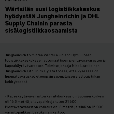
08/18/2021
Wärtsilän uusi logistiikkakeskus
hyödyntää Jungheinrichin ja DHL
Supply Chainin parasta
sisälogistiikkaosaamista
Jungheinrich toimittaa Wärtsilä Finland Oy:n uuteen
logistiikkakeskukseen automaattisen pientavaravaraston ja
kapeakäytävävaraston. Toimitusjohtaja Mika Laatikainen
Jungheinrich Lift Truck Oy:stä toteaa, että kyseessä on
huomattava askel eteenpäin suomalaisen sisälogistiikan
kehityksessä.
- Kapeakäytävävaraston keräilykorkeus on Suomen korkein
eli 16,5 metriä ja lavapaikkoja tulee 21 600.
Pientavaravaraston korkeus on 18 metriä ja siinä on 15 000
varastopaikkaa, Laatikainen kertoo.