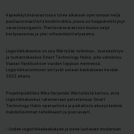
Kapeakäytävävarastossa tulee aikanaan operoimaan neljä
puoliautomaattista kombitrukkia, joissa on huippukehittynyt
varastonavigaatio. Pientavaravarastoon kuuluu neljä
keräysasemaa ja yksi virheenkäsittelyasema.
Logistiikkakeskus on osa Wärtsilän tutkimus-, tuotekehitys-
ja tuotantokeskus Smart Technology Hubia, joka valmistuu
Vaasan Vaskiluotoon vuoden loppuun mennessä.
Logistiikkatoiminnot siirtyvät uuteen keskukseen kevään
2022 aikana.
Projektipäällikkö Mika Harjamäki Wärtsilästä kertoo, että
logistiikkakeskus rakennetaan palvelemaan Smart
Technology Hubin operaatioita ja paikallista ekosysteemiä
mahdollisimman tehokkaasti ja joustavasti.
- Uuden logistiikkakeskuksen ja sinne luotavien modernien