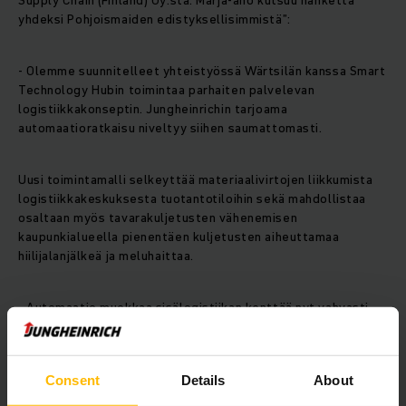
Supply Chain (Finland) Oy:stä. Marja-aho kutsuu hanketta ”
yhdeksi Pohjoismaiden edistyksellisimmistä”:
- Olemme suunnitelleet yhteistyössä Wärtsilän kanssa Smart
Technology Hubin toimintaa parhaiten palvelevan
logistiikkakonseptin. Jungheinrichin tarjoama
automaatioratkaisu niveltyy siihen saumattomasti.
Uusi toimintamalli selkeyttää materiaalivirtojen liikkumista
logistiikkakeskuksesta tuotantotiloihin sekä mahdollistaa
osaltaan myös tavarakuljetusten vähenemisen
kaupunkialueella pienentäen kuljetusten aiheuttamaa
hiilijalanjälkeä ja meluhaittaa.
- Automaatio muokkaa sisälogistiikan kenttää nyt vahvasti.
Wärtsilän kaltaiset edelläkävijät pääsevät poimimaan
tulevaisuuden hedelmät muita ennen, mikä taas vahvistaa
kilpailukykyä, uskoo Mika Laatikainen.
Consent
Details
About