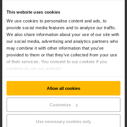
Lisätietoja tiedotusvälineille antaa:
This website uses cookies
Mika Laatikainen
We use cookies to personalise content and ads, to
Jungeinrich Lift Truck Oy
provide social media features and to analyse our traffic.
040 833 6359
We also share information about your use of our site with
mika.laatikainen@jungheinrich.fi
our social media, advertising and analytics partners who
www.jungheinrich.fi
may combine it with other information that you’ve
provided to them or that they’ve collected from your use
of their services. You consent to our cookies if you
Jungheinrich yrityksenä
continue to use our website.
Vuonna 1953 perustettu saksalainen Jungheinrich on
maailman johtavia sisälogistiikan alan yrityksiä. Jungheinrich
Allow all cookies
on trukkien, logistiikkajärjestelmien ja palvelujen
kokonaistoimittaja, jonka laajasta valikoimasta löytyy
Customize
yksilöllisiä ratkaisuja Industry 4.0:n asettamiin haasteisiin.
Hampurissa pääkonttoriaan pitävällä konsernilla on
maayhtiöt 40 maassa ja kumppanien kautta hoidettava
Use necessary cookies only
edustus yli 80 muussa maassa eri puolilla maailmaa.