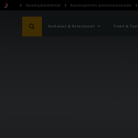
Varastojärjestelmät
Automaattinen pientavaravarasto
Ratkaisut & Referenssit
Trukit & Tuo