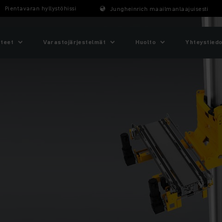
Pientavaran hyllystöhissi
Jungheinrich maailmanlaajuisesti
tteet
Varastojärjestelmät
Huolto
Yhteystiedo