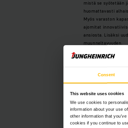
mistä se syötetään j
huomattavasti alhai
Myös varaston kapas
ajomitat innovatiiv
ansiosta. Lisäksi uu
muunneltavuuden.
Ominaisuude
Consent
Luokkansa p
This website uses cookies
Maksimaalin
We use cookies to personalis
information about your use of
other information that you’ve
Erinomainen
cookies if you continue to us