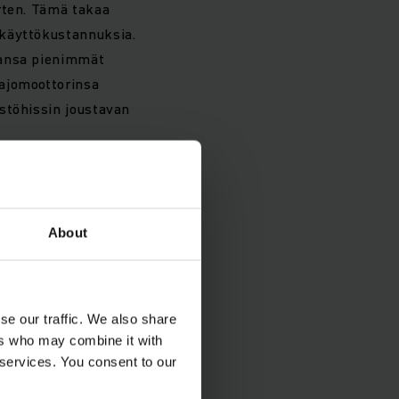
rten. Tämä takaa
 käyttökustannuksia.
kansa pienimmät
-ajomoottorinsa
stöhissin joustavan
About
se our traffic. We also share
ers who may combine it with
 services. You consent to our