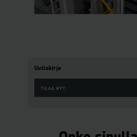
Uutiskirje
TILAA NYT
Onko sinull