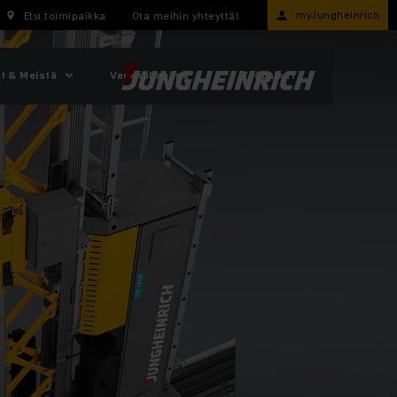
myJungheinrich
Etsi toimipaikka
Ota meihin yhteyttä!
t & Meistä
Verkkokauppa
Työpaikat