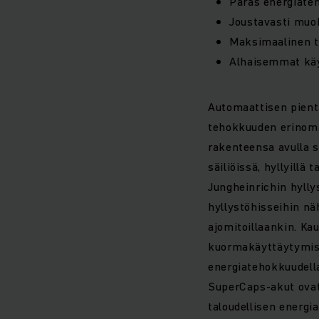
Paras energiate
Joustavasti muo
Maksimaalinen t
Alhaisemmat kä
Automaattisen pient
tehokkuuden erinoma
rakenteensa avulla 
säiliöissä, hyllyillä t
Jungheinrichin hylly
hyllystöhisseihin nä
ajomitoillaankin. Kau
kuormakäyttäytymise
energiatehokkuudella
SuperCaps-akut ovat
taloudellisen energi