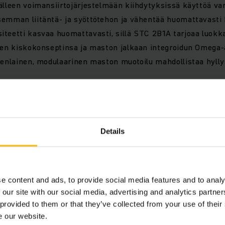
älleen voimansiirtojärjestelmään kiihdytyksissä käyttöä va
semman liitäntä- ja syöttötehon ja vähentää huomattavasti
iteetti kasvaa huomattavasti, sillä STC 2B1A tarjoaa luok
isen kiskokonseptinsa ja maston jalkaan integroidun Omega
denlainen, modulaarinen maston muotoilu mahdollistaa hylly
t
Details
aras suorituskyky
en energiatehokkuus
e content and ads, to provide social media features and to analy
 our site with our social media, advertising and analytics partn
 provided to them or that they’ve collected from your use of their
 muunneltavuus
e our website.