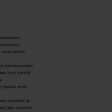
simaalisen
ovatiivisen
 varastoinnin
iin pientavaroiden
aan kuin pienillä
ja
 ylpeillä myös
isen älykkään ja
uperCaps-akkuihin,