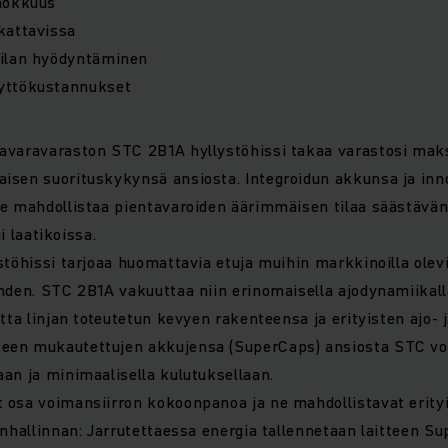
hokkuus
kattavissa
ilan hyödyntäminen
yttökustannukset
avaravaraston STC 2B1A hyllystöhissi takaa varastosi mak
isen suorituskykynsä ansiosta. Integroidun akkunsa ja inn
se mahdollistaa pientavaroiden äärimmäisen tilaa säästävän
ai laatikoissa.
stöhissi tarjoaa huomattavia etuja muihin markkinoilla olev
hden. STC 2B1A vakuuttaa niin erinomaisella ajodynamiikall
tta linjan toteutetun kevyen rakenteensa ja erityisten ajo- 
en mukautettujen akkujensa (SuperCaps) ansiosta STC voi
an ja minimaalisella kulutuksellaan.
 osa voimansiirron kokoonpanoa ja ne mahdollistavat erity
anhallinnan: Jarrutettaessa energia tallennetaan laitteen S