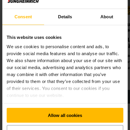
Consent
Details
About
RTASI ON
VAUHDILLA PARHAASEEN
SSÄ
TYÖSKENTELYTEHOON
This website uses cookies
niikkajärjestel
Single- ja tuplasyvä
hyllystöhissijärjestelmä
We use cookies to personalise content and ads, to
provide social media features and to analyse our traffic.
 taloudellisuuden
Huippunopeus ja varastoinnin sekä
We also share information about your use of our site with
to: Jungheinrichin
varastosta oton tarkkuus ovat
our social media, advertising and analytics partners who
a ja räätälöidyt
automaattisen lavavaraston A ja O.
atkaisut.
may combine it with other information that you’ve
provided to them or that they’ve collected from your use
of their services. You consent to our cookies if you
continue to use our website.
LUE LISÄÄ
Allow all cookies