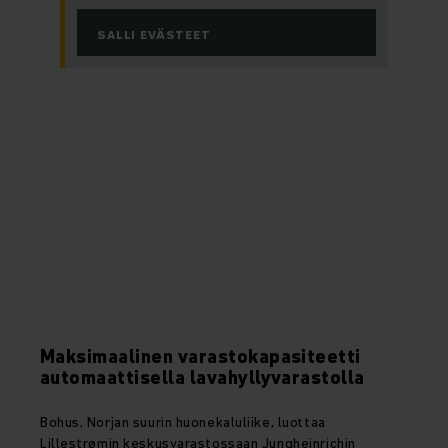
SALLI EVÄSTEET
Maksimaalinen varastokapasiteetti
automaattisella lavahyllyvarastolla
Bohus, Norjan suurin huonekaluliike, luottaa
Lillestrømin keskusvarastossaan Jungheinrichin