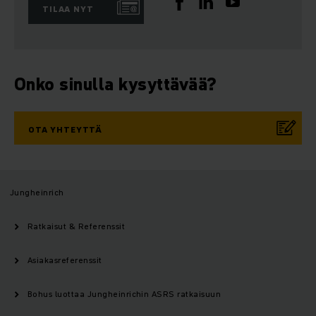
TILAA NYT
Onko sinulla kysyttävää?
OTA YHTEYTTÄ
Jungheinrich
Ratkaisut & Referenssit
Asiakasreferenssit
Bohus luottaa Jungheinrichin ASRS ratkaisuun