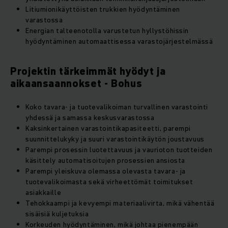
Litiumionikäyttöisten trukkien hyödyntäminen
varastossa
Energian talteenotolla varustetun hyllystöhissin
hyödyntäminen automaattisessa varastojärjestelmässä
Projektin tärkeimmät hyödyt ja
aikaansaannokset - Bohus
Koko tavara- ja tuotevalikoiman turvallinen varastointi
yhdessä ja samassa keskusvarastossa
Kaksinkertainen varastointikapasiteetti, parempi
suunnittelukyky ja suuri varastointikäytön joustavuus
Parempi prosessin luotettavuus ja vaurioton tuotteiden
käsittely automatisoitujen prosessien ansiosta
Parempi yleiskuva olemassa olevasta tavara- ja
tuotevalikoimasta sekä virheettömät toimitukset
asiakkaille
Tehokkaampi ja kevyempi materiaalivirta, mikä vähentää
sisäisiä kuljetuksia
Korkeuden hyödyntäminen, mikä johtaa pienempään