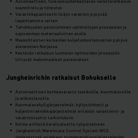
Automaattisen, tulevaisuudenkestävän varastoratkaisun
suunnittelu ja toteutus
Varastokapasiteetin lisäys varaston pysyvää
laajentamista varten
Tehokkuuden parantaminen optimoitujen prosessien ja
sujuvamman materiaalivirran avulla
Maakohtaisten korkeiden kuljetuskustannusten pysyvä
aleneminen Norjassa
Kestävän ratkaisun luominen optimoiden prosessiin
liittyvät maksimaaliset parannukset
Jungheinrichin ratkaisut Bohukselle
Automaattinen korkeavarasto laatikoille, kuormalavoille
ja erikoislavoille
Kuormalavahyllyjärjestelmät, hyllystöhissit ja
kuljentintekniikkajärjestelmät erilaisiin varastointi- ja
varastostaotto tarkoituksiin
Kolme erillistä keräilyaluetta työpisteineen
Jungheinrich Warehouse Control System WCS
yhdistettynä asiakkaan toiminnanohjausjärjestelmään