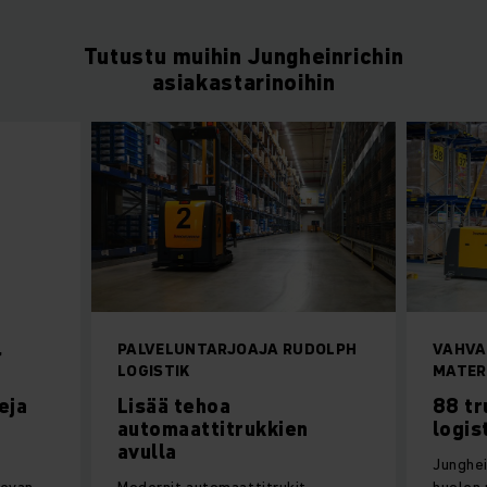
Tutustu muihin Jungheinrichin
asiakastarinoihin
,
PALVELUNTARJOAJA RUDOLPH
VAHVA
LOGISTIK
MATER
eja
Lisää tehoa
88 tr
automaattitrukkien
logis
avulla
Junghei
sevan
Modernit automaattitrukit
huolen 