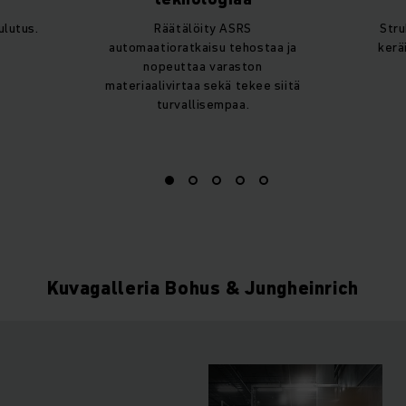
ulutus.
Räätälöity ASRS
Stru
automaatioratkaisu tehostaa ja
kerä
nopeuttaa varaston
materiaalivirtaa sekä tekee siitä
turvallisempaa.
Kuvagalleria Bohus & Jungheinrich