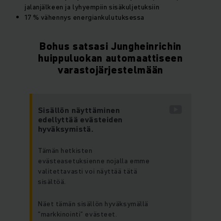
jalanjälkeen ja lyhyempiin sisäkuljetuksiin
17 % vähennys energiankulutuksessa
Bohus satsasi Jungheinrichin
huippuluokan automaattiseen
varastojärjestelmään
Sisällön näyttäminen
edellyttää evästeiden
hyväksymistä.
Tämän hetkisten
evästeasetuksienne nojalla emme
valitettavasti voi näyttää tätä
sisältöä.
Näet tämän sisällön hyväksymällä
”markkinointi” evästeet.