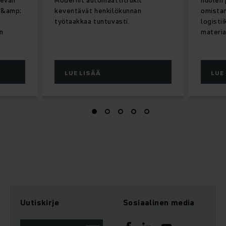
l &amp;
keventävät henkilökunnan
omistam
työtaakkaa tuntuvasti.
logisti
n
materia
LUE LISÄÄ
LUE
Uutiskirje
Sosiaalinen media