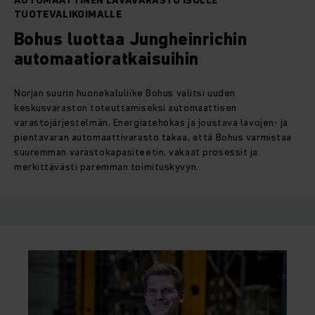
AUTOMAATTINEN LAVAVARASTO ISOLLE
TUOTEVALIKOIMALLE
Bohus luottaa Jungheinrichin
automaatioratkaisuihin
Norjan suurin huonekaluliike Bohus valitsi uuden
keskusvaraston toteuttamiseksi automaattisen
varastojärjestelmän. Energiatehokas ja joustava lavojen- ja
pientavaran automaattivarasto takaa, että Bohus varmistaa
suuremman varastokapasiteetin, vakaat prosessit ja
merkittävästi paremman toimituskyvyn.