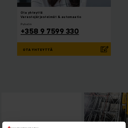
Ota yhteyttä
Varastojärjestelmät & automaatio
Puhelin
+358 9 7599 330
OTA YHTEYTTÄ