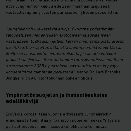
toimintaan. Platinatason sertifioinnilla EcoVadis vahvistaa,
että Jungheinrich kuuluu edelleen maailmanlaajuisesti
vastuullisimpien yritysten parhaaseen yhteen prosenttiin.
”Jungheinrich luo kestäviä arvoja. Pyrimme yhdistämään
taloudellisen menestyksen ekologiseen ja sosiaaliseen
vastuuseen. EcoVadisin jälleen kerran myöntämä platinatason
sertifikaatti on osoitus siitä, että olemme onnistuneet tässä.
Meille se on vahvistus onnistumisesta ja samalla velvoite
jatkaa ja laajentaa sitoumustamme tulevaisuudessa edelleen
strategiamme 2025+ puitteissa. Vastuullisuus on ja pysyy
konsernimme toiminnan perustana”
, sanoo Dr. Lars Brzoska,
Jungheinrich AG:n johtokunnan puheenjohtaja.
Ympäristönsuojelun ja ihmisoikeuksien
edelläkävijä
EcoVadis korosti tänä vuonna erityisesti Jungheinrichin
erinomaista toimintaa ympäristön suojelemiseksi. Yritys sai
parhaat pisteet muun muassa tehokkaista toimistaan