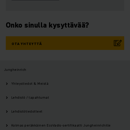
Onko sinulla kysyttävää?
OTA YHTEYTTÄ
Jungheinrich
Yhteystiedot & Meistä
Lehdistö / tapahtumat
Lehdistötiedotteet
Kolmas peräkkäinen EcoVadis-sertifikaatti Jungheinrichille