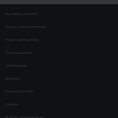
Ota meihin yhteyttä!
Tutustu verkkosivuihimme
Yleiset sopimusehdot
Tietosuojaseloste
Julkaisutiedot
OpenLine
Preference Center
Cookies
© 2026 Jungheinrich AG