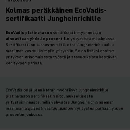
10/20/2023
Kolmas peräkkäinen EcoVadis-
sertifikaatti Jungheinrichille
EcoVadis platinatason
sertifikaatti myönnetään
ainoastaan yhdelle prosentille
yrityksistä maailmassa.
Sertifikaatti on tunnustus siitä, että Jungheinrich kuuluu
maailman vastuullisimpiin yrityksiin. Se on lisäksi osoitus
yrityksen erinomaisesta työstä ja saavutuksista kestävän
kehityksen parissa.
EcoVadis on jälleen kerran myöntänyt Jungheinrichille
platinatason sertifikaatin sitoumuksellisesta
yritystoiminnasta, mikä vahvistaa Jungheinrichin aseman
maailmanlaajuisesti vastuullisimpien yritysten parhaan yhden
prosentin joukossa.