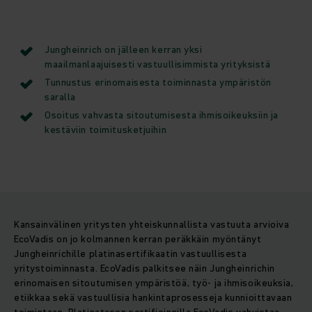
Jungheinrich on jälleen kerran yksi
maailmanlaajuisesti vastuullisimmista yrityksistä
Tunnustus erinomaisesta toiminnasta ympäristön
saralla
Osoitus vahvasta sitoutumisesta ihmisoikeuksiin ja
kestäviin toimitusketjuihin
Kansainvälinen yritysten yhteiskunnallista vastuuta arvioiva
EcoVadis on jo kolmannen kerran peräkkäin myöntänyt
Jungheinrichille platinasertifikaatin vastuullisesta
yritystoiminnasta. EcoVadis palkitsee näin Jungheinrichin
erinomaisen sitoutumisen ympäristöä, työ- ja ihmisoikeuksia,
etiikkaa sekä vastuullisia hankintaprosesseja kunnioittavaan