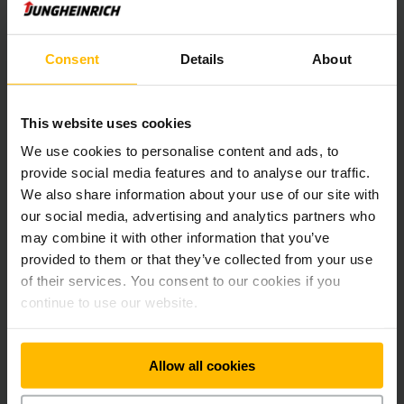
Jungheinrich pyrkii myös voimakkaasti varmistamaan
ihmisoikeuksien noudattamisen koko arvoketjussaan. Tätä
Consent
Details
About
varten yritys on laajentanut nykyistä vastuullisten
hankintaprosessien hallintajärjestelmää siten, että siinä
otetaan erityisesti huomioon ihmisoikeusnäkökohdat.
This website uses cookies
Tiukentaakseen sisäisiä prosessejaan ihmisoikeuksia
We use cookies to personalise content and ads, to
koskevien huolenpitovelvollisuuksien noudattamisen
varmistamiseksi Jungheinrich on ottanut käyttöön vastaavan
provide social media features and to analyse our traffic.
riskienhallintajärjestelmän ja määrännyt
We also share information about your use of our site with
ihmisoikeusvastaavan lisäksi myös muita valvontaelimiä,
our social media, advertising and analytics partners who
kuten ihmisoikeusneuvoston ja konsernin
may combine it with other information that you’ve
ihmisoikeusasiantuntijat. Yrityksessä tehdään säännöllisiä
provided to them or that they’ve collected from your use
riskianalyysejä mahdollisten ihmisoikeusloukkausten
of their services. You consent to our cookies if you
tunnistamiseksi, arvioimiseksi ja ehkäisemiseksi varhaisessa
continue to use our website.
vaiheessa.
Allow all cookies
EcoVadisin tänä vuonna myöntämä
platinatason
sertifikaatti on Jungheinrichille jo kolmas peräkkäinen