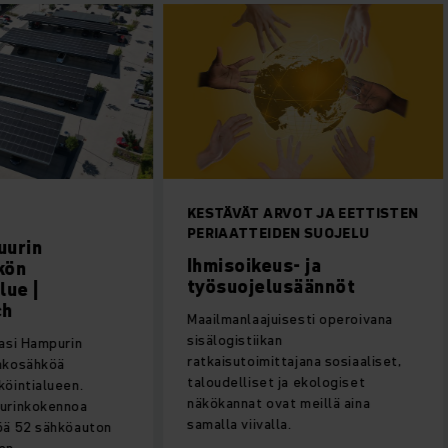
KESTÄVÄT ARVOT JA EETTISTEN
PERIAATTEIDEN SUOJELU
uurin
Ihmisoikeus- ja
kön
työsuojelusäännöt
lue |
ch
Maailmanlaajuisesti operoivana
sisälogistiikan
asi Hampurin
ratkaisutoimittajana sosiaaliset,
nkosähköä
taloudelliset ja ekologiset
köintialueen.
näkökannat ovat meillä aina
urinkokennoa
samalla viivalla.
öä 52 sähköauton
en.