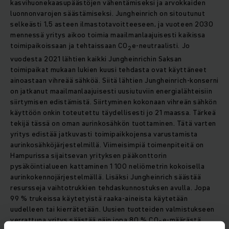
kasvihuonekaasupäästöjen vähentämiseksi ja arvokkaiden
luonnonvarojen säästämiseksi. Jungheinrich on sitoutunut
selkeästi 1,5 asteen ilmastotavoitteeseen, ja vuoteen 2030
mennessä yritys aikoo toimia maailmanlaajuisesti kaikissa
toimipaikoissaan ja tehtaissaan CO
e-neutraalisti. Jo
2
vuodesta 2021 lähtien kaikki Jungheinrichin Saksan
toimipaikat mukaan lukien kuusi tehdasta ovat käyttäneet
ainoastaan vihreää sähköä. Siitä lähtien Jungheinrich-konserni
on jatkanut maailmanlaajuisesti uusiutuviin energialähteisiin
siirtymisen edistämistä. Siirtyminen kokonaan vihreän sähkön
käyttöön onkin toteutettu täydellisesti jo 21 maassa. Tärkeä
tekijä tässä on oman aurinkosähkön tuottaminen. Tätä varten
yritys edistää jatkuvasti toimipaikkojensa varustamista
aurinkosähköjärjestelmillä. Viimeisimpiä toimenpiteitä on
Hampurissa sijaitsevan yrityksen pääkonttorin
pysäköintialueen kattaminen 1 100 neliömetrin kokoisella
aurinkokennojärjestelmällä. Lisäksi Jungheinrich säästää
resursseja vaihtotrukkien tehdaskunnostuksen avulla. Jopa
99 % trukeissa käytetyistä raaka-aineista käytetään
uudelleen tai kierrätetään. Uusien tuotteiden valmistukseen
verrattuna yritys säästää näin jopa 80 % CO
e-määrästä.
2