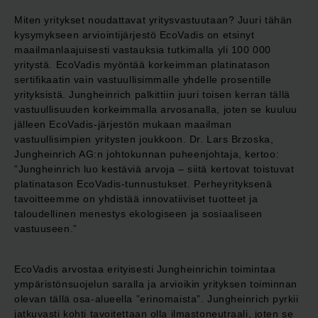
Miten yritykset noudattavat yritysvastuutaan? Juuri tähän
kysymykseen arviointijärjestö EcoVadis on etsinyt
maailmanlaajuisesti vastauksia tutkimalla yli 100 000
yritystä. EcoVadis myöntää korkeimman platinatason
sertifikaatin vain vastuullisimmalle yhdelle prosentille
yrityksistä. Jungheinrich palkittiin juuri toisen kerran tällä
vastuullisuuden korkeimmalla arvosanalla, joten se kuuluu
jälleen EcoVadis-järjestön mukaan maailman
vastuullisimpien yritysten joukkoon. Dr. Lars Brzoska,
Jungheinrich AG:n johtokunnan puheenjohtaja, kertoo:
”Jungheinrich luo kestäviä arvoja – siitä kertovat toistuvat
platinatason EcoVadis-tunnustukset. Perheyrityksenä
tavoitteemme on yhdistää innovatiiviset tuotteet ja
taloudellinen menestys ekologiseen ja sosiaaliseen
vastuuseen.”
EcoVadis arvostaa erityisesti Jungheinrichin toimintaa
ympäristönsuojelun saralla ja arvioikin yrityksen toiminnan
olevan tällä osa-alueella ”erinomaista”. Jungheinrich pyrkii
jatkuvasti kohti tavoitettaan olla ilmastoneutraali, joten se