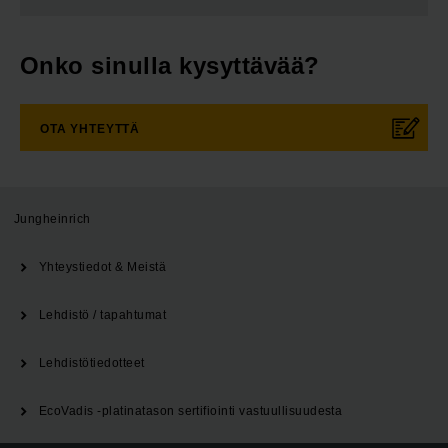
Onko sinulla kysyttävää?
OTA YHTEYTTÄ
Jungheinrich
Yhteystiedot & Meistä
Lehdistö / tapahtumat
Lehdistötiedotteet
EcoVadis -platinatason sertifiointi vastuullisuudesta