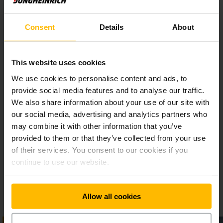
määrätietoisesti sitoutumistaan vastuullisuusperiaatteisiin.
Consent
Details
About
Maailman johtaviin yritysvastuun arvioijiin kuuluva
EcoVadis on arvioinut maailmanlaajuisesti yli 100 000
yritystä. Menetelmä pohjautuu kansainvälisiin
vastuullisuusstandardeihin, ottaa huomioon yli 200
This website uses cookies
myyntikategoriaa ja 175 maata. Tarkastuksessa käytetään
We use cookies to personalise content and ads, to
21 indikaattoria neljällä eri osa-alueella: ympäristönsuojelu,
provide social media features and to analyse our traffic.
työ- ja ihmisoikeudet, etiikka ja vastuulliset
We also share information about your use of our site with
hankintaprosessit.
our social media, advertising and analytics partners who
may combine it with other information that you’ve
Lisätietoja EcoVadis-vastuullisuusarvioinnista saat alla
provided to them or that they’ve collected from your use
olevaa painiketta klikkaamalla (avaa uuden välilehden):
of their services. You consent to our cookies if you
continue to use our website.
ECOVADIS >>
Allow all cookies