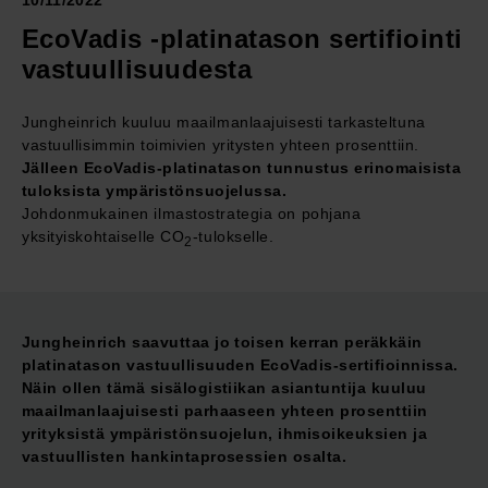
10/11/2022
EcoVadis -platinatason sertifiointi
vastuullisuudesta
Jungheinrich kuuluu maailmanlaajuisesti tarkasteltuna
vastuullisimmin toimivien yritysten yhteen prosenttiin.
Jälleen EcoVadis-platinatason tunnustus erinomaisista
tuloksista ympäristönsuojelussa.
Johdonmukainen ilmastostrategia on pohjana
yksityiskohtaiselle CO
-tulokselle.
2
Jungheinrich saavuttaa jo toisen kerran peräkkäin
platinatason vastuullisuuden EcoVadis-sertifioinnissa.
Näin ollen tämä sisälogistiikan asiantuntija kuuluu
maailmanlaajuisesti parhaaseen yhteen prosenttiin
yrityksistä ympäristönsuojelun, ihmisoikeuksien ja
vastuullisten hankintaprosessien osalta.