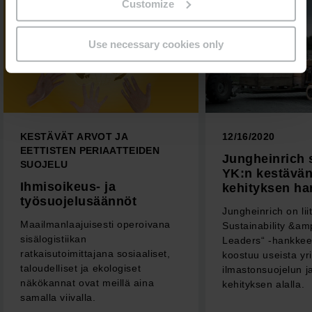
Customize
Use necessary cookies only
KESTÄVÄT ARVOT JA
12/16/2020
EETTISTEN PERIAATTEIDEN
Jungheinrich 
SUOJELU
YK:n kestävä
Ihmisoikeus- ja
kehityksen h
työsuojelusäännöt
Jungheinrich on lii
Maailmanlaajuisesti operoivana
Sustainability &am
sisälogistiikan
Leaders“ -hankkee
ratkaisutoimittajana sosiaaliset,
koostuu useista yri
taloudelliset ja ekologiset
ilmastonsuojelun j
näkökannat ovat meillä aina
kehityksen alalla.
samalla viivalla.