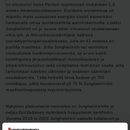
on sitoutunut myös Pariisin sopimuksen mukaiseen 1,5
asteen ilmastotavoitteeseen. EcoVadis-arvioinnissa on
mainittu myös uusiutuvan energian käyttö esimerkiksi
tuottamalla omaa aurinkosähköä aurinkokennoilla. Lisäksi
Jungheinrich on jo vuosia sitten sitoutunut noudattamaan
omia työ- ja ihmisoikeussääntöjään kaikissa
suoramyyntiorganisaatioissaan, joita on 41 maassa eri
puolilla maailmaa. Jotta Jungheinrich voi varmistua
vastuullisista hankintaprosesseista, se arvioi kaikki
toimittajansa järjestelmällisesti ihmisoikeuksien ja
ympäristönsuojelun sekä compliance-toiminnan osalta, jolla
tarkoitetaan kaikkien ulkoisten ja sisäisten sääntöjen
noudattamista. Tällä hetkellä tämä koskee yli 700
toimittajaa, jotka muodostavat yli 75 % Jungheinrichin
maailmanlaajuisesta myyntivolyymista.
Nykyinen platinatason tunnustus on Jungheinrichille jo
neljäs EcoVadiksen myöntämä huipputason sertifiointi.
Vuosina 2019 ja 2020 Jungheinrich saavutti kultatason ja
2021 ensimmäistä kertaa platinatason. Yritys jatkaa