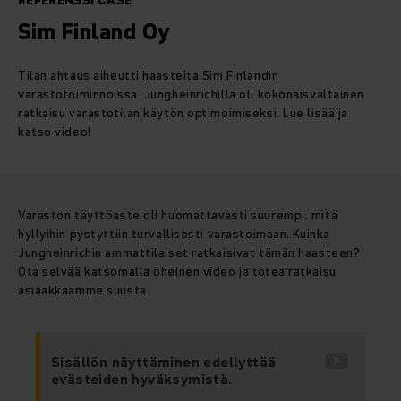
REFERENSSI CASE
Sim Finland Oy
Tilan ahtaus aiheutti haasteita Sim Finlandin
varastotoiminnoissa. Jungheinrichilla oli kokonaisvaltainen
ratkaisu varastotilan käytön optimoimiseksi. Lue lisää ja
katso video!
Varaston täyttöaste oli huomattavasti suurempi, mitä
hyllyihin pystyttiin turvallisesti varastoimaan. Kuinka
Jungheinrichin ammattilaiset ratkaisivat tämän haasteen?
Ota selvää katsomalla oheinen video ja totea ratkaisu
asiaakkaamme suusta.
Sisällön näyttäminen edellyttää
evästeiden hyväksymistä.