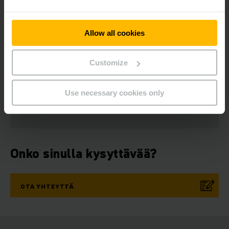
Allow all cookies
Customize
Uutiskirje
Sosiaalinen media
Use necessary cookies only
TILAA NYT
Onko sinulla kysyttävää?
OTA YHTEYTTÄ