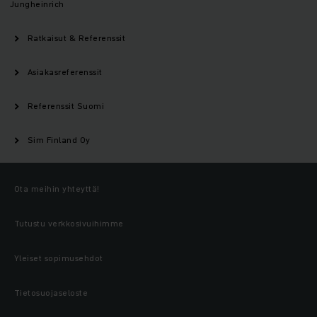
Jungheinrich
Ratkaisut & Referenssit
Asiakasreferenssit
Referenssit Suomi
Sim Finland Oy
Ota meihin yhteyttä!
Tutustu verkkosivuihimme
Yleiset sopimusehdot
Tietosuojaseloste