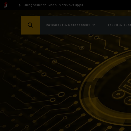
Jungheinrich Shop -verkkokauppa
Ratkaisut & Referenssit
Trukit & Tuo