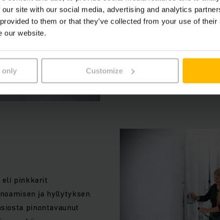
mukaisesti lavojen siirtoih
 our site with our social media, advertising and analytics partn
pääsääntöisesti erinäisissä
 provided to them or that they’ve collected from your use of their
lastaaminen ja purku onnis
e our website.
LUE LISÄÄ
 only
Customize
eli pinkkarit
inoamisen ja hyllytyksen.
siosta pinontavaunut