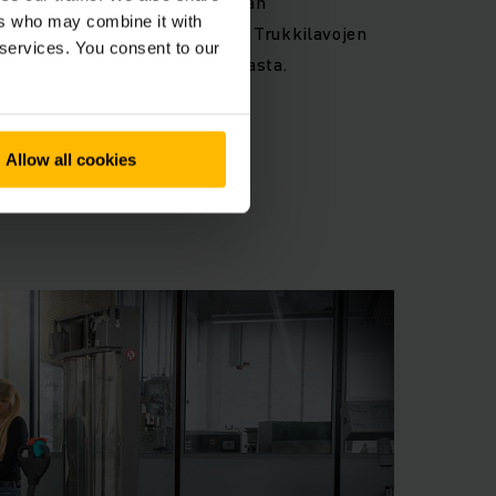
in. Lavansiirtovaunuja käytetään
ers who may combine it with
 varasto- sekä tehdastiloissa. Trukkilavojen
 services. You consent to our
tuu kätevästi esimerkiksi rekasta.
Allow all cookies