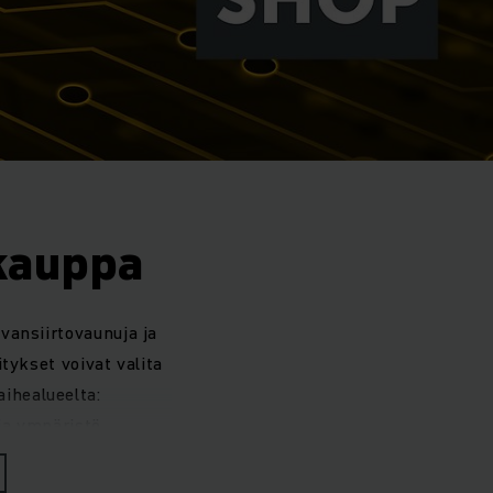
kauppa
vansiirtovaunuja ja
tykset voivat valita
aihealueelta:
ja ympäristö.