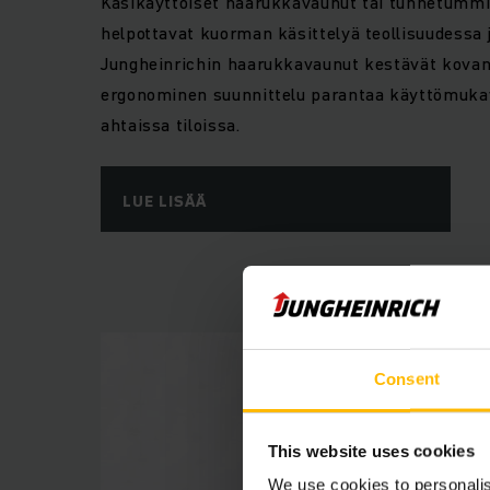
Käsikäyttöiset haarukkavaunut tai tunnetumm
helpottavat kuorman käsittelyä teollisuudessa 
Jungheinrichin haarukkavaunut kestävät kovan p
ergonominen suunnittelu parantaa käyttömukav
ahtaissa tiloissa.
LUE LISÄÄ
Consent
This website uses cookies
We use cookies to personalis