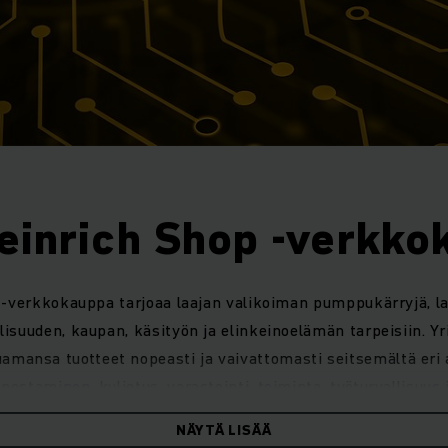
einrich Shop -verkko
-verkkokauppa tarjoaa laajan valikoiman pumppukärryjä, la
lisuuden, kaupan, käsityön ja elinkeinoelämän tarpeisiin. Yri
luamansa tuotteet nopeasti ja vaivattomasti seitsemältä eri 
nostaminen, kuljetus, varastointi, toiminta, työturvallisuus 
NÄYTÄ LISÄÄ