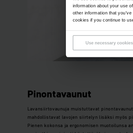
information about your use of
other information that you’ve
cookies if you continue to us
Use necessary cookies
Pinontavaunut
Lavansiirtovaunuja muistuttavat pinontavaunut 
mahdollistavat lavojen siirtelyn lisäksi myös p
Pienen kokonsa ja ergonomisen muotoilunsa an