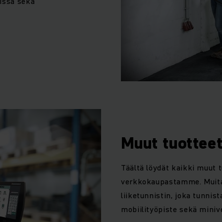
eissa sekä
Muut tuottee
Täältä löydät kaikki muut tu
verkkokaupastamme. Muita
liiketunnistin, joka tunnist
mobiilityöpiste sekä mini