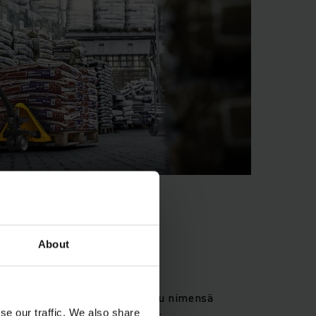
About
aunut
 nimeltään Sähköpässi, soveltuu nimensä
se our traffic. We also share