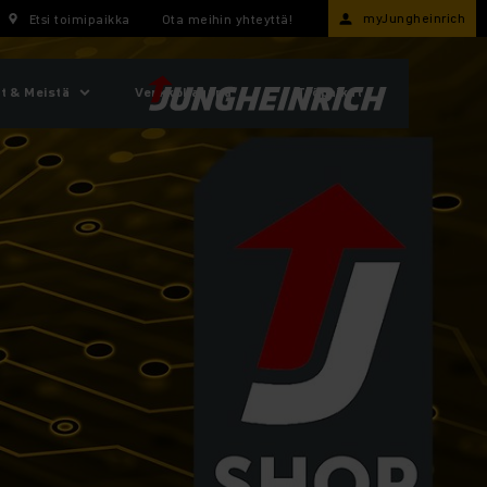
myJungheinrich
Etsi toimipaikka
Ota meihin yhteyttä!
t & Meistä
Verkkokauppa
Työpaikat