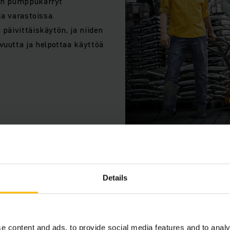
in pumppukärryt
ja varastoissa.
äivittäiskäytön, ja niiden
uutta ja helpottaa käyttöä
Details
Lavansiirtov
Lavansiirtovaunu, toiselta
e content and ads, to provide social media features and to analy