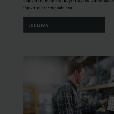
sopivatkin mainiosti käytettäväksi varastoalu
läpivirtausterminaaleissa.
LUE LISÄÄ