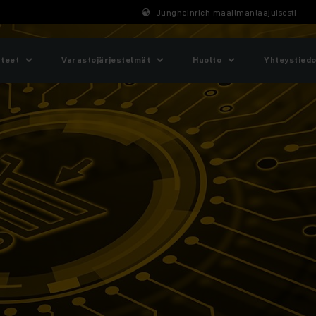
Jungheinrich maailmanlaajuisesti
tteet
Varastojärjestelmät
Huolto
Yhteystiedo