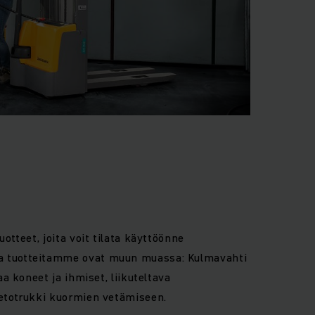
t
otteet, joita voit tilata käyttöönne
 tuotteitamme ovat muun muassa: Kulmavahti
aa koneet ja ihmiset, liikuteltava
vetotrukki kuormien vetämiseen.