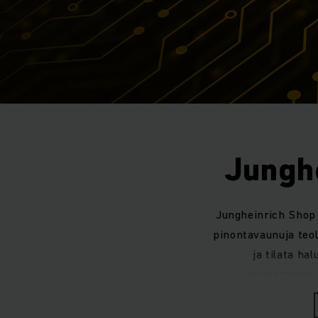
Jungh
Jungheinrich Shop 
pinontavaunuja teol
ja tilata ha
pinoaminen, 