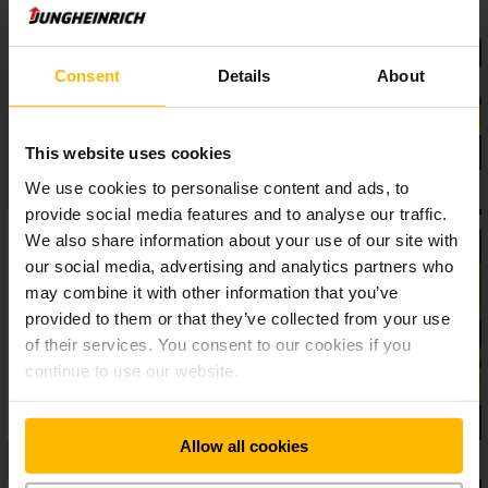
tehokkuutta lisäävät myös nelipyöräkonsepti ja
lisävarusteena saatavat kuljettajaa avustavat järjestelmät,
kuten ylikuormituksesta varoittava operationCONTROL-
järjestelmä tai nostokorkeuden esivalintajärjestelmä
Consent
Details
About
positionCONTROL.
This website uses cookies
We use cookies to personalise content and ads, to
provide social media features and to analyse our traffic.
We also share information about your use of our site with
our social media, advertising and analytics partners who
may combine it with other information that you’ve
provided to them or that they’ve collected from your use
of their services. You consent to our cookies if you
continue to use our website.
Allow all cookies