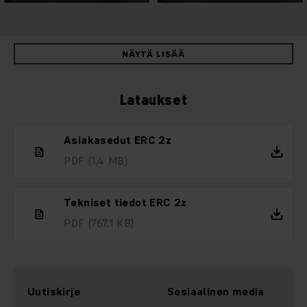
NÄYTÄ LISÄÄ
Lataukset
Asiakasedut ERC 2z
PDF
(1,4 MB)
Tekniset tiedot ERC 2z
PDF
(767,1 KB)
Uutiskirje
Sosiaalinen media