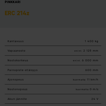
PINKKARI
ERC 214z
Kantavuus
1 400 kg
Vapaanosto
2 125 mm
enint.
Nostokorkeus
6 000 mm
enint.
Painopiste-etäisyys
600 mm
Ajonopeus
11 km/h
kuormatta
Nostonopeus
0 m/s
kuormatta
Akun jännite
24 V