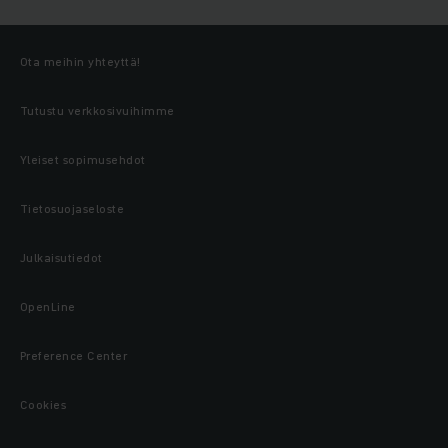
Ota meihin yhteyttä!
Tutustu verkkosivuihimme
Yleiset sopimusehdot
Tietosuojaseloste
Julkaisutiedot
OpenLine
Preference Center
Cookies