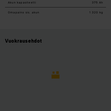
Akun kapasiteetti
375 Ah
Omapaino sis. akun
1 320 kg
Vuokrausehdot