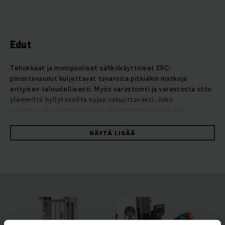
Edut
Tehokkaat ja monipuoliset sähkökäyttöiset ERC-
pinontavaunut kuljettavat tavaroita pitkiäkin matkoja
erityisen taloudellisesti. Myös varastointi ja varastosta otto
ylemmiltä hyllytasoilta sujuu vakuuttavasti. Joko
taitettavalla ajotasolla tai lisävarusteena saatavalla
perusnostolla varustetut pinontavaunut soveltuvat
monipuoliseen käyttöön keskipitkille matkoille. Korotetun
NÄYTÄ LISÄÄ
maavaran ansiosta myöskään alustan epätasaisuudet tai
rampit eivät tuota niille minkäänlaisia ongelmia.
Lisävarusteena saatava lisäperusnosto mahdollistaa kahden
lavan samanaikaisen kuljettamisen kaksikerroskäytössä, mikä
nopeuttaa tavaroiden käsittelyä tuntuvasti. Tehokas ja
erityisen tarkka nostomoottori takaa pehmeät ja
materiaaleja suojaavat nosto- ja laskutoiminnot jopa kuuden
metrin nostokorkeuksissa. Varastoarjen turvallisuutta ja