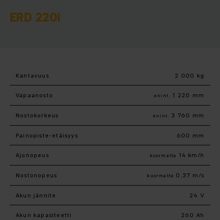
ERD 220i
Kantavuus
2 000 kg
Vapaanosto
1 220 mm
enint.
Nostokorkeus
3 760 mm
enint.
Painopiste-etäisyys
600 mm
Ajonopeus
14 km/h
kuormatta
Nostonopeus
0,37 m/s
kuormatta
Akun jännite
24 V
Akun kapasiteetti
260 Ah