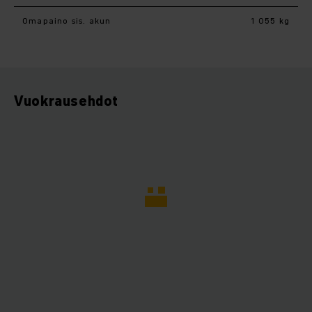
Omapaino sis. akun
1 055 kg
Vuokrausehdot