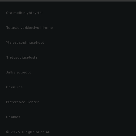
Ota meihin yhteyttä!
Tutustu verkkosivuihimme
Yleiset sopimusehdot
Tietosuojaseloste
Julkaisutiedot
OpenLine
Preference Center
Cookies
© 2026 Jungheinrich AG