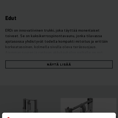
Edut
ERDi on innovatiivinen trukki, joka täyttää monenlaiset
toiveet. Se on kaksikerrospinontavaunu, jonka tilavassa
ajotasossa yhdistyvät todella kompakti mitoitus ja erittäin
korkeatasoinen, kolmella sivulla oleva terässuojaus.
Aiemman suuren ja raskaan akkukaukalon paikalle on nyt
upotettu kompaktit litiumioniakkumoduulit, jotka sulautuvat
tyylikkäästi trukin muotoiluun. Se on suuntaa antava konsepti,
NÄYTÄ LISÄÄ
josta Jungheinrich on saanut toistuvasti tunnustusta.
Erityisen tärkeä ominaisuus on kuorma-autoympäristön
tunnistus: trukki jarruttaa automaattisesti, mikä vähentää
huomattavasti selkään kohdistuvaa rasitusta intensiivisessä
ramppiajossa. Työvalo syttyy automaattisesti heikosti
valaistuissa kuorma-autojen sisätiloissa, mikä helpottaa
kuormalavojen käsittelyä. Kiireisessä kauttakulkuvarastossa
todella kompaktisti mitoitettu ERDi vie vain vähän tilaa,
mutta suojaa silti kuljettajaa optimaalisesti. ERDi pystyy