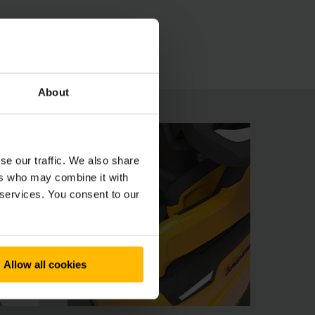
tehokkuutta lisäävät myös nelipyöräkonsepti ja
nCONTROL-järjestelmä tai nostokorkeuden
About
se our traffic. We also share
ers who may combine it with
 services. You consent to our
Allow all cookies