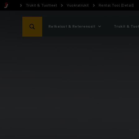
Trukit & Tuotteet
Vuokratrukit
Rental Tool (Detail)
Ratkaisut & Referenssit
Trukit & Tuo