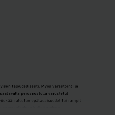
isen taloudellisesti. Myös varastointi ja
a saatavalla perusnostolla varustetut
yöskään alustan epätasaisuudet tai rampit
van samanaikaisen kuljettamisen
moottori takaa pehmeät ja materiaaleja