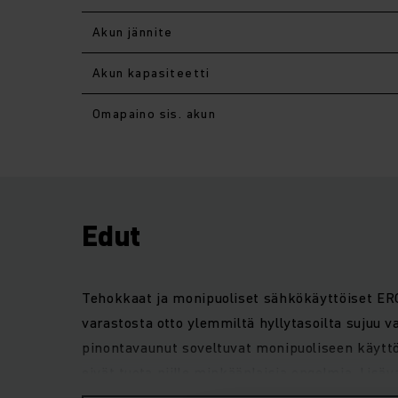
Akun jännite
Akun kapasiteetti
Omapaino sis. akun
Edut
Tehokkaat ja monipuoliset sähkökäyttöiset ERC-
varastosta otto ylemmiltä hyllytasoilta sujuu va
pinontavaunut soveltuvat monipuoliseen käyttö
eivät tuota niille minkäänlaisia ongelmia. Li
kaksikerroskäytössä, mikä nopeuttaa tavaroide