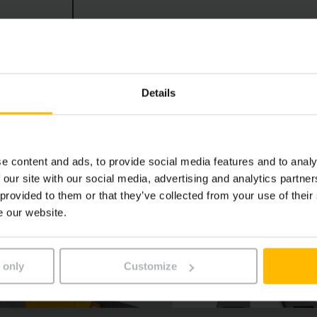
 metrin nostokorkeuksissa. Varastoarjen turvallisuutta ja 
 järjestelmät, kuten ylikuormituksesta varoittava operatio
Details
e content and ads, to provide social media features and to analy
 our site with our social media, advertising and analytics partn
 provided to them or that they’ve collected from your use of their
e our website.
 only
Customize