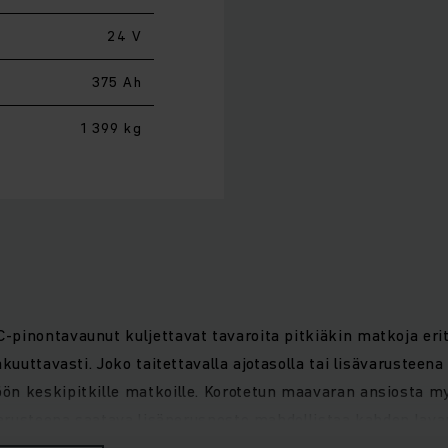
24 V
375 Ah
1 399 kg
pinontavaunut kuljettavat tavaroita pitkiäkin matkoja erity
kuuttavasti. Joko taitettavalla ajotasolla tai lisävarusteen
ön keskipitkille matkoille. Korotetun maavaran ansiosta m
sävarusteena saatava lisäperusnosto mahdollistaa kahden la
n käsittelyä tuntuvasti. Tehokas ja erityisen tarkka nosto