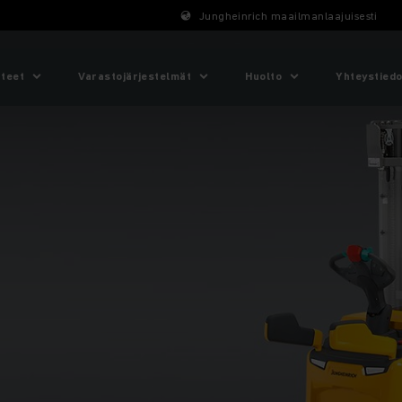
Jungheinrich maailmanlaajuisesti
tteet
Varastojärjestelmät
Huolto
Yhteystiedo