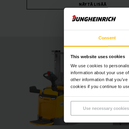
NÄYTÄ LISÄÄ
suojaavat nosto- ja laskutoiminnot jopa kuuden
lisävarusteena saatavat kuljettajaa avustavat
esivalintajärjestelmä positionCONTROL.
Consent
This website uses cookies
We use cookies to personalis
information about your use of
other information that you’ve
cookies if you continue to us
Use necessary cookies