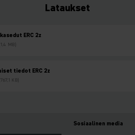
Lataukset
akasedut ERC 2z
(1,4 MB)
iset tiedot ERC 2z
(767,1 KB)
Sosiaalinen media