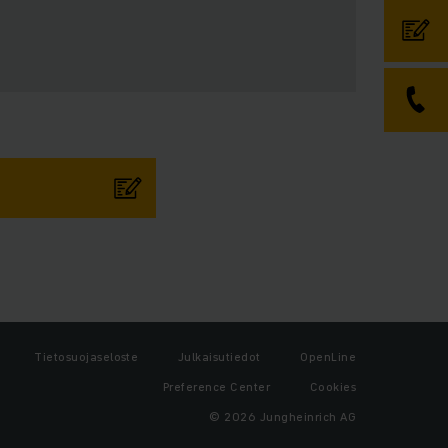
Tietosuojaseloste
Julkaisutiedot
OpenLine
Preference Center
Cookies
© 2026 Jungheinrich AG