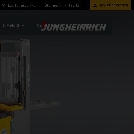
myJungheinrich
Etsi toimipaikka
Ota meihin yhteyttä!
t & Meistä
Verkkokauppa
Työpaikat