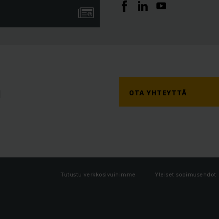
a
OTA YHTEYTTÄ
Tutustu verkkosivuihimme
Yleiset sopimusehdot