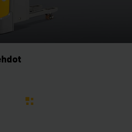
ehdot