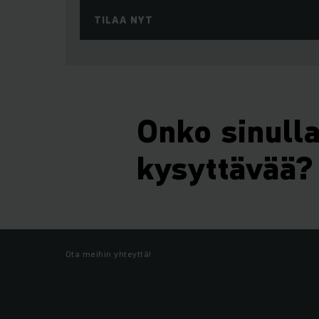
TILAA NYT
Onko sinull
kysyttävää?
Ota meihin yhteyttä!