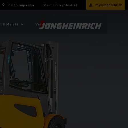
myJungheinrich
Etsi toimipaikka
Ota meihin yhteyttä!
t & Meistä
Verkkokauppa
Työpaikat