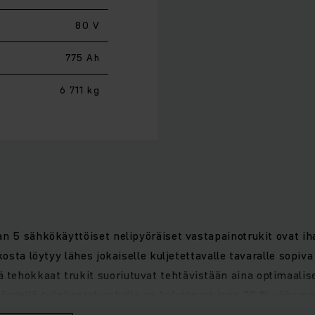
80 V
775 Ah
6 711 kg
an 5 sähkökäyttöiset nelipyöräiset vastapainotrukit ovat ih
osta löytyy lähes jokaiselle kuljetettavalle tavaralle sopiva 
tehokkaat trukit suoriutuvat tehtävistään aina optimaalis
äydellä työskentelyteholla ne kuluttavat jopa 20 % vähemmä
ompakti masto ja jokaiseen kuljettaja- ja käyttöprofiiliin 