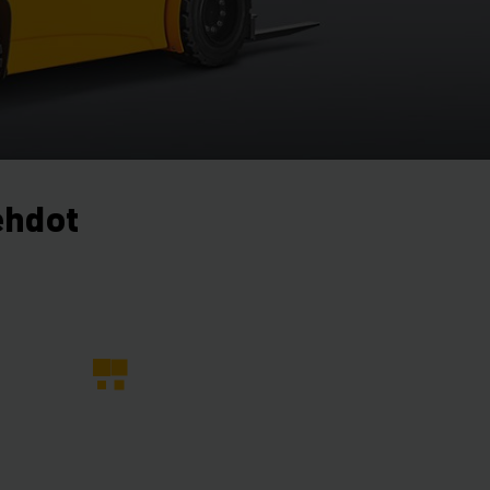
ehdot