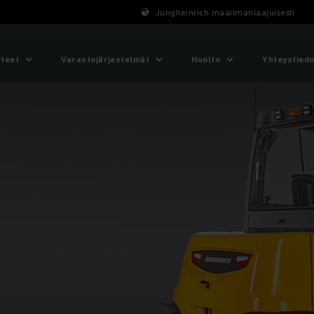
Jungheinrich maailmanlaajuisesti
tteet
Varastojärjestelmät
Huolto
Yhteystiedo