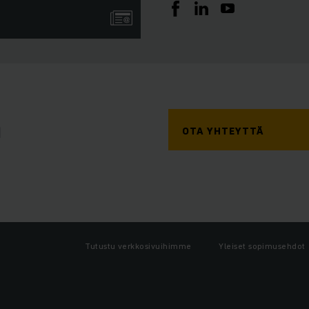
a
OTA YHTEYTTÄ
Tutustu verkkosivuihimme
Yleiset sopimusehdot