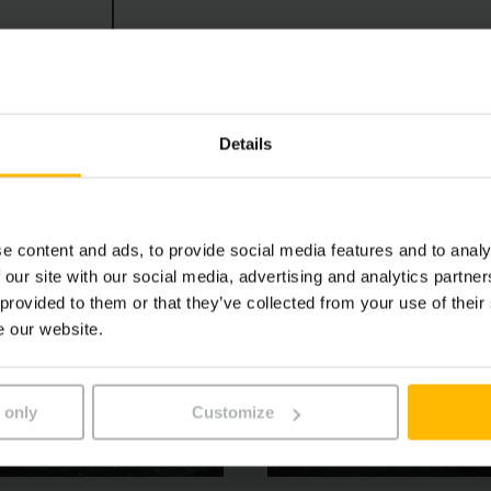
ituskyvyn. Erilaiset kuljettajaa avustavat järjestelmät ja l
a. Mallisarjan 5 EFG-trukit ovat pitkälle kehittyneen ergo
Details
e content and ads, to provide social media features and to analy
 our site with our social media, advertising and analytics partn
 provided to them or that they’ve collected from your use of their
e our website.
 only
Customize