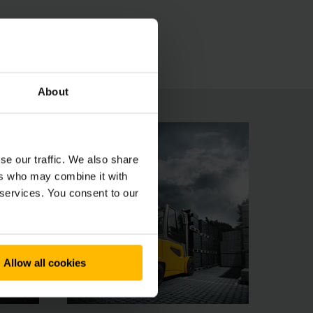
isävarustevaihtoehdot takaavat turvallisen ja
nomiansa ansiosta erittäin vaativaan käyttöön
About
se our traffic. We also share
ers who may combine it with
 services. You consent to our
Allow all cookies