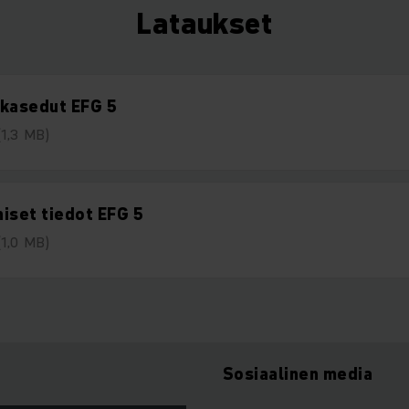
Lataukset
akasedut EFG 5
(1,3 MB)
iset tiedot EFG 5
(1,0 MB)
Sosiaalinen media