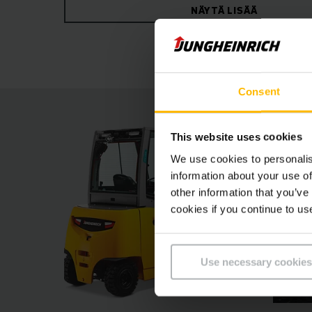
NÄYTÄ LISÄÄ
hallintalaitteet mahdollistavat aina täyden suor
tehokkaan työskentelyn – myös ääriolosuhteiss
soveltuvia todellisia voimapakkauksia.
Consent
This website uses cookies
We use cookies to personalis
information about your use of
other information that you’ve
cookies if you continue to us
Use necessary cookies