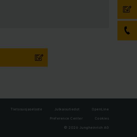
Tietosuojaseloste
Julkaisutiedot
OpenLine
Preference Center
Cookies
© 2026 Jungheinrich AG