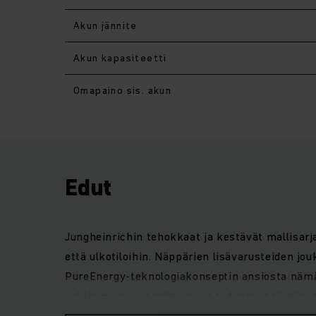
Akun jännite
Akun kapasiteetti
Omapaino sis. akun
Edut
Jungheinrichin tehokkaat ja kestävät mallisarj
että ulkotiloihin. Näppärien lisävarusteiden jouk
PureEnergy-teknologiakonseptin ansiosta nämä 
syklin mukaiset mittaukset todistavat tämän: t
mallit. Entistä laajemman näkyvyyden tarjoava k