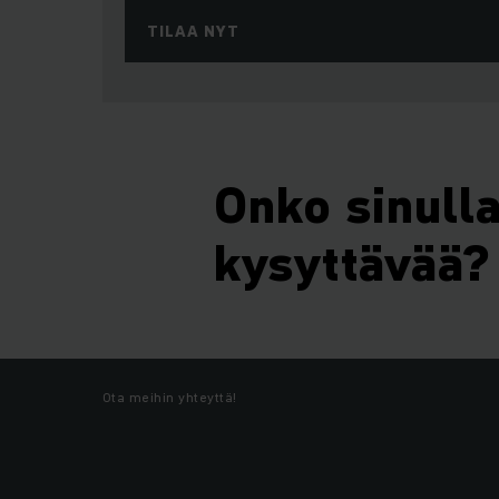
TILAA NYT
Onko sinull
kysyttävää?
Ota meihin yhteyttä!