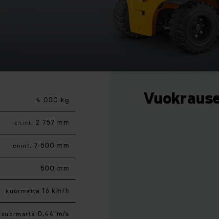
Vuokraus
4 000 kg
2 757 mm
enint.
7 500 mm
enint.
500 mm
16 km/h
kuormatta
0,44 m/s
kuormatta