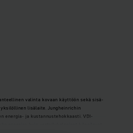
anteellinen valinta kovaan käyttöön sekä sisä-
yksilöllinen lisälaite. Jungheinrichin
en energia- ja kustannustehokkaasti. VDI-
n energiaa kuin vertailukelpoiset kilpailevat
yksilöllisesti mukautuvat älykkäät