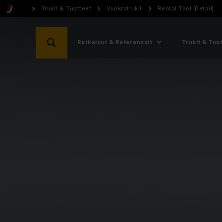
Trukit & Tuotteet
Vuokratrukit
Rental Tool (Detail)
Ratkaisut & Referenssit
Trukit & Tuo