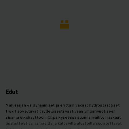
Edut
Mallisarjan 4s dynaamiset ja erittäin vakaat hydrostaattiset
trukit soveltuvat täydellisesti vaativaan ympärivuotiseen
sisä- ja ulkokäyttöön. Olipa kyseessä suunnanvaihto, raskaat
lisälaitteet tai rampeilla ja kaltevilla alustoilla suoritettavat