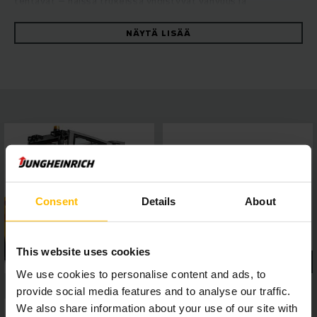
tehtävät – näissä trukeissa yhdistyvät vahvuus ja
maksimaalinen vakaus. Kestävien trukkien nopea ja
luotettava käsiteltävyys sekä erinomainen energiatehokkuus
NÄYTÄ LISÄÄ
on vakuuttavaa. Sen takaavat hydrostaattinen
voimansiirtokonsepti, erinomainen ajo- ja nostoteho sekä
loistavat ajo-ominaisuudet. Voit nauttia hyvästä
työskentelytehosta, huollon helppoudesta ja
ensiluokkaisesta ajomukavuudesta. Neljän tuuman näyttö,
viisi valittavissa olevaa ajo-ohjelmaa ja rajapinnan avulla
vaivattomasti liitettävät, kuljettajaa avustavat järjestelmät
takaavat, että trukki mukautuu joustavasti erilaisiin
käyttötarkoituksiin. Panoraamakatto tarjoaa parhaan
näkyvyyden kaikkiin suuntiin. Se takaa turvallisen ja tarkan
työskentelyn kaikissa tilanteissa.
Consent
Details
About
This website uses cookies
We use cookies to personalise content and ads, to
provide social media features and to analyse our traffic.
We also share information about your use of our site with