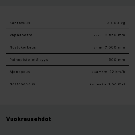
Kantavuus
3 000 kg
Vapaanosto
2 550 mm
enint.
Nostokorkeus
7 500 mm
enint.
Painopiste-etäisyys
500 mm
Ajonopeus
22 km/h
kuormatta
Nostonopeus
0,56 m/s
kuormatta
Vuokrausehdot