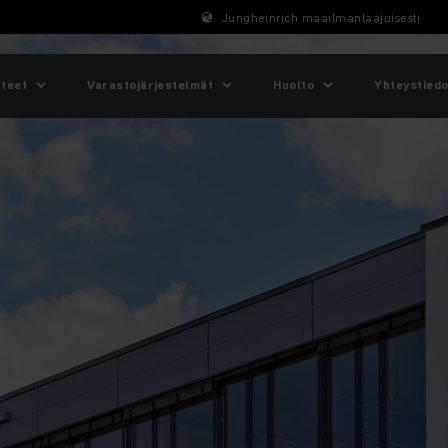
Jungheinrich maailmanlaajuisesti
tteet
Varastojärjestelmät
Huolto
Yhteystiedo