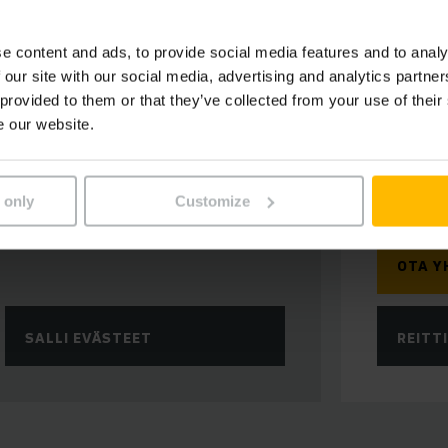
33960 P
Finland
e content and ads, to provide social media features and to analy
 our site with our social media, advertising and analytics partn
Puhelin:
 provided to them or that they’ve collected from your use of their
+35
e our website.
Faksi:
+35
 only
Customize
OTA Y
SALLI EVÄSTEET
REITT