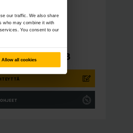
IRKKALA
se our traffic. We also share
ers who may combine it with
 services. You consent to our
8-9-75 9933-0
8-9-75 9933 33
Allow all cookies
HTEYTTÄ
IOHJEET