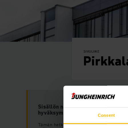
SIVULIIKE
Pirkkal
Sisällön näyttäminen edellyttää e
hyväksymistä.
Consent
Tämän hetkisten evästeasetuksienne noj