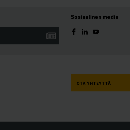
Sosiaalinen media
a
OTA YHTEYTTÄ