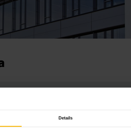
a
Osoite
västeiden
Sales and
Details
alla emme
Jasperint