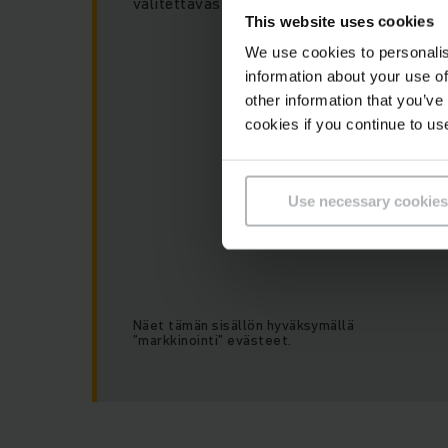
valitettavasti voi näyttää tätä sisältöä.
This website uses cookies
We use cookies to personalis
information about your use of
other information that you’ve
cookies if you continue to us
Use necessary cookies
Näet tämän sisällön hyväksymällä
”markkinointi” evästeet.