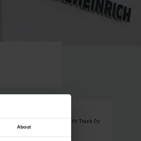
 Service Office Jungheinrich Lift Truck Oy
About
ie 310