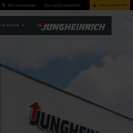
myJungheinrich
Etsi toimipaikka
Ota meihin yhteyttä!
t & Meistä
Verkkokauppa
Työpaikat