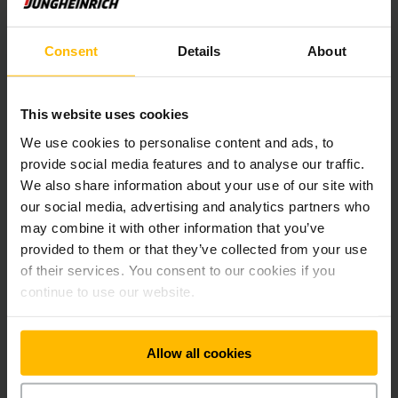
Sales and Service Office Jungheinrich Lift Truck Oy
Kulkijantie 6A
Consent
Details
About
21420 Lieto
Finland
Puhelin:
This website uses cookies
+358-9-75 9933-0
We use cookies to personalise content and ads, to
provide social media features and to analyse our traffic.
Faksi:
+358-9-75 9933 33
We also share information about your use of our site with
our social media, advertising and analytics partners who
may combine it with other information that you’ve
OTA YHTEYTTÄ
provided to them or that they’ve collected from your use
of their services. You consent to our cookies if you
continue to use our website.
REITTIOHJEET
Allow all cookies