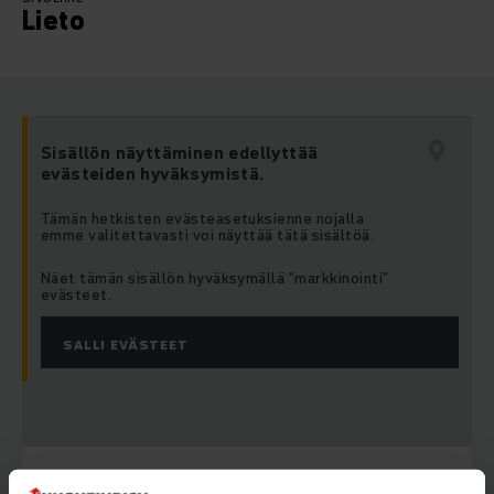
Lieto
Sisällön näyttäminen edellyttää
evästeiden hyväksymistä.
Tämän hetkisten evästeasetuksienne nojalla
emme valitettavasti voi näyttää tätä sisältöä.
Näet tämän sisällön hyväksymällä ”markkinointi”
evästeet.
SALLI EVÄSTEET
Osoite