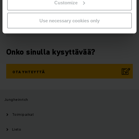
Uutiskirje
Sosiaalinen media
Customize
TILAA NYT
Use necessary cookies only
Onko sinulla kysyttävää?
OTA YHTEYTTÄ
Jungheinrich
Toimipaikat
Lieto