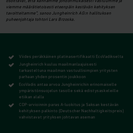
osoittavat, että kannamme johdonmukaisesti vastuumme ja
viemme määrätietoisesti eteenpäin kestävän kehityksen
tavoitteitamme”, sanoo Jungheinrich AG:n hallituksen
puheenjohtaja tohtori Lars Brzoska.
Viides peräkkäinen platinasertifikaatti EcoVadikselta
Jungheinrich kuuluu maailmanlaajuisesti
tarkasteltuna maailman vastuullisimpien yritysten
parhaan yhden prosentin joukkoon
EcoVadis antaa arvoa Jungheinrichin erinomaiselle
ympäristönsuojelun tasolle sekä edistysaskeleille
etiikan alalla
CDP-arvioinnin paras A-luokitus ja Saksan kestävän
kehityksen palkinto (Deutscher Nachhaltigkeitspreis)
vahvistavat yrityksen johtavan aseman