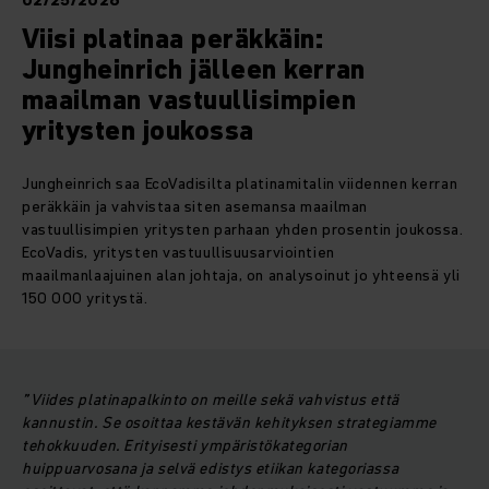
02/25/2026
Viisi platinaa peräkkäin:
Jungheinrich jälleen kerran
maailman vastuullisimpien
yritysten joukossa
Jungheinrich saa EcoVadisilta platinamitalin viidennen kerran
peräkkäin ja vahvistaa siten asemansa maailman
vastuullisimpien yritysten parhaan yhden prosentin joukossa.
EcoVadis, yritysten vastuullisuusarviointien
maailmanlaajuinen alan johtaja, on analysoinut jo yhteensä yli
150 000 yritystä.
”Viides platinapalkinto on meille sekä vahvistus että
kannustin. Se osoittaa kestävän kehityksen strategiamme
tehokkuuden. Erityisesti ympäristökategorian
huippuarvosana ja selvä edistys etiikan kategoriassa