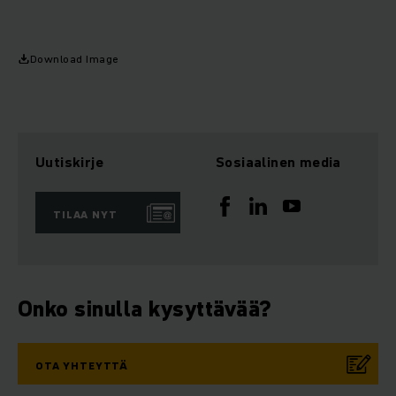
Download Image
Uutiskirje
Sosiaalinen media
TILAA NYT
Onko sinulla kysyttävää?
OTA YHTEYTTÄ