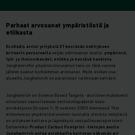
Parhaat arvosanat ympäristöstä ja
etiikasta
EcoVadis arvioi yrityksiä 21 kestävän kehityksen
kriteerin perusteella
neljän ydinteeman osalta:
ympäristö,
työ- ja ihmisoikeudet, etiikka ja kestävä hankinta
.
Jungheinrichin ympäristönsuojelun taso on tänä vuonna
jälleen saanut korkeimman arvosanan. Myös etiikan osa-
alueella Jungheinrich on parantanut tuloksiaan selvästi.
Jungheinrich on Science Based Targets -aloitteen mukaisesti
sitoutunut saavuttamaan nettonollapäästöt koko
arvoketjussa (Scopes 1–3) vuoteen 2050 mennessä. Yksi
erinomaisen ympäristöarvioinnin taustalla olevista tekijöistä
on yrityksen kattava ja läpinäkyvä vastuullisuusraportointi.
Esimerkiksi
Product Carbon Footprint -tietojen avulla
Jungheinrich antaa asiakkaille kattavan näkymän eri