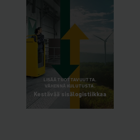
LISÄÄ TUOTTAVUUTTA.
VÄHENNÄ KULUTUSTA.
Kestävää sisälogistiikkaa