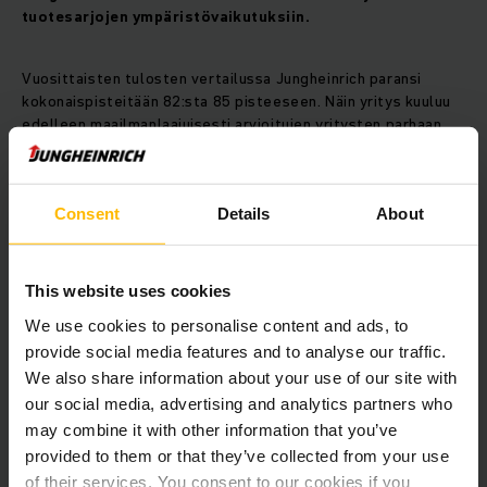
tuotesarjojen ympäristövaikutuksiin.
Vuosittaisten tulosten vertailussa Jungheinrich paransi
kokonaispisteitään 82:sta 85 pisteeseen. Näin yritys kuuluu
edelleen maailmanlaajuisesti arvioitujen yritysten parhaan
yhden prosentin joukkoon. Katso nykyinen EcoVadis‑palkinto
tästä linkistä:
Consent
Details
About
ECOVADIS PLATINAPALKINTO
JUNGHEINRICHILLE
This website uses cookies
We use cookies to personalise content and ads, to
EcoVadis-palkinnon lisäksi
Jungheinrich on äskettäin
provide social media features and to analyse our traffic.
saanut kaksi muuta osoitusta sitoutumisestaan
We also share information about your use of our site with
kestävään kehitykseen
. Näihin kuuluvat
Saksan kestävän
our social media, advertising and analytics partners who
kehityksen palkinto
(Deutscher Nachhaltigkeitspreis) sekä
CDP:n A‑luokitus yrityksen ilmastotoiminnalle
.
may combine it with other information that you’ve
Molemmat tunnustukset korostavat kestävän kehityksen
provided to them or that they’ve collected from your use
strategian johdonmukaisuutta ja tehokkuutta.
of their services. You consent to our cookies if you