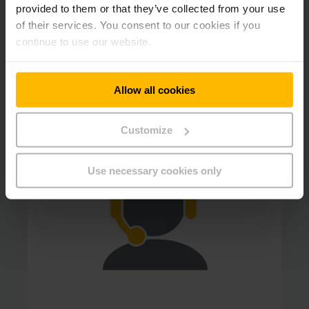
provided to them or that they’ve collected from your use
of their services. You consent to our cookies if you
continue to use our website.
Ota meihin yhteyttä ja pyydä yksilöllistä
Allow all cookies
tarjousta:
Customize
Use necessary cookies only