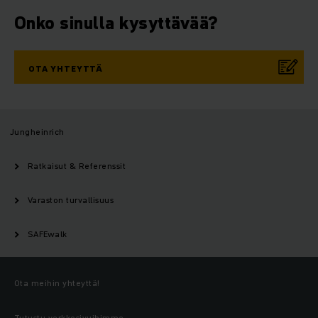
Onko sinulla kysyttävää?
OTA YHTEYTTÄ
Jungheinrich
Ratkaisut & Referenssit
Varaston turvallisuus
SAFEwalk
Ota meihin yhteyttä!
Tutustu verkkosivuihimme