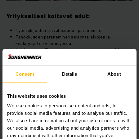
Yrityksellesi koituvat edut:
Työntekijöiden turvallisuuden paraneminen.
Tehokkuuden paraneminen seisonta-aikojen ja
keskeytysten vähentyessä.
Asiakastyytyväisyyden paraneminen tuotevaurioiden
vähentyessä.
Kustannusten ennakoitavuus pitkällä tähtäimellä ennalta
ehkäisevän toiminnan johdosta.
Consent
Details
About
Haluatko parantaa työntekijöidesi, koneidesi ja
varastojärjestelmiesi turvallisuutta SAFEwalk-kiertokäynnin
This website uses cookies
jälkeen? Jungheinrich on luonnollisesti käytettävissäsi aina
We use cookies to personalise content and ads, to
suunnittelusta toteutukseen asti. Neuvomme mielellämme.
provide social media features and to analyse our traffic.
We also share information about your use of our site with
SAFEwalk
our social media, advertising and analytics partners who
may combine it with other information that you’ve
PDF
(2,1 MB)