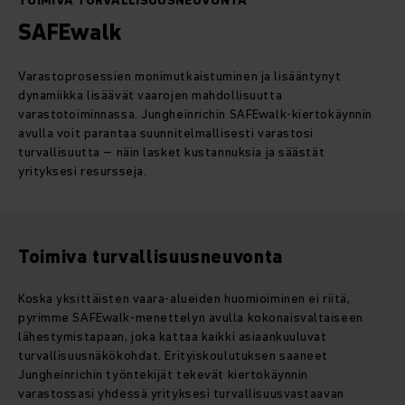
TOIMIVA TURVALLISUUSNEUVONTA
SAFEwalk
Varastoprosessien monimutkaistuminen ja lisääntynyt
dynamiikka lisäävät vaarojen mahdollisuutta
varastotoiminnassa. Jungheinrichin SAFEwalk-kiertokäynnin
avulla voit parantaa suunnitelmallisesti varastosi
turvallisuutta – näin lasket kustannuksia ja säästät
yrityksesi resursseja.
Toimiva turvallisuusneuvonta
Koska yksittäisten vaara-alueiden huomioiminen ei riitä,
pyrimme SAFEwalk-menettelyn avulla kokonaisvaltaiseen
lähestymistapaan, joka kattaa kaikki asiaankuuluvat
turvallisuusnäkökohdat. Erityiskoulutuksen saaneet
Jungheinrichin työntekijät tekevät kiertokäynnin
varastossasi yhdessä yrityksesi turvallisuusvastaavan