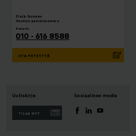
Etelä-Suomen
Huollon palvelunumero
Puhelin
010 - 616 8588
OTA YHTEYTTÄ
Uutiskirje
Sosiaalinen media
TILAA NYT