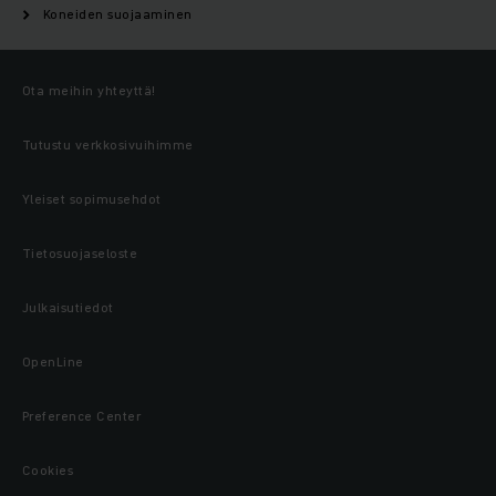
Koneiden suojaaminen
Ota meihin yhteyttä!
Tutustu verkkosivuihimme
Yleiset sopimusehdot
Tietosuojaseloste
Julkaisutiedot
OpenLine
Preference Center
Cookies