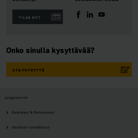
TILAA NYT
Onko sinulla kysyttävää?
OTA YHTEYTTÄ
Jungheinrich
Ratkaisut & Referenssit
Varaston turvallisuus