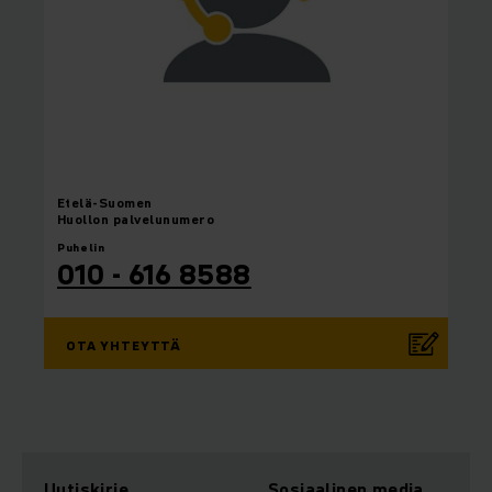
Etelä-Suomen
Huollon palvelunumero
Puhelin
010 - 616 8588
OTA YHTEYTTÄ
Uutiskirje
Sosiaalinen media