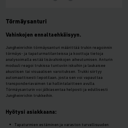
Törmäysanturi
Vahinkojen ennaltaehkäisyyn.
Jungheinrichin törmäysanturi määrittää trukin reagoinnin
törmäys- ja tapaturmatilanteissa ja koottuja tietoja
analysoimalla estää lisävahinkojen aiheutumisen. Anturin
moduuli reagoi trukissa tuntuviin iskuihin ja laukaisee
akustisen tai visuaalisen varoituksen. Trukki siirtyy
automaattisesti lepotilaan, josta sen voi vapauttaa
transponderiavaimen tai hallintalaitteen avulla.
Törmäysanturin voi jälkiasentaa helposti ja edullisesti
Jungheinrichin trukkeihin.
Hyötysi asiakkaana:
Tapaturmien estäminen ja varaston turvallisuuden