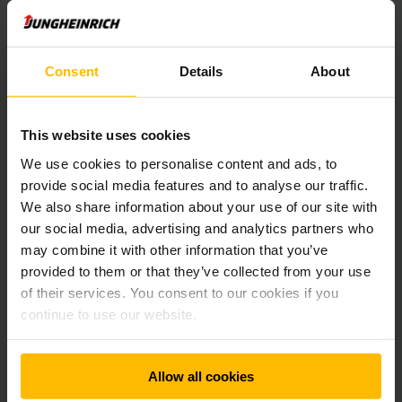
EasyAccess
Consent
Details
About
EasyAccess on kalustonhallintatuote, joka suojaa
trukkejasi luvattomalta käytöltä. Se säästää
This website uses cookies
kustannuksia ja lisää varaston turvallisuutta.
We use cookies to personalise content and ads, to
provide social media features and to analyse our traffic.
LUE LISÄÄ
We also share information about your use of our site with
our social media, advertising and analytics partners who
may combine it with other information that you’ve
provided to them or that they’ve collected from your use
of their services. You consent to our cookies if you
continue to use our website.
Allow all cookies