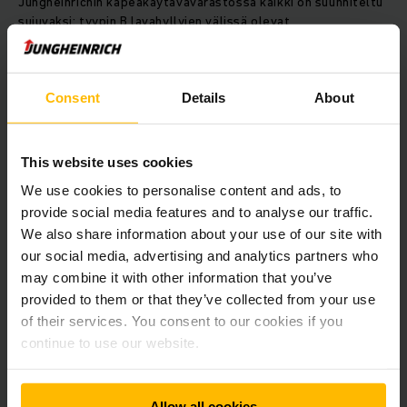
Jungheinrichin kapeakäytävävarastossa kaikki on suunniteltu
sujuvaksi: tyypin B lavahyllyjen välissä olevat
kapeakäytävävaraston käytävät ovat mahdollisimman
kapeita, lavahyllyt tehostavat tilankäyttöä, sillä ne
mahdollistavat varastoinnin suurissakin korkeuksissa, ja
Jungheinrichin trukit takaavat materiaalivirran sujuvuuden.
Consent
Details
About
Energiaa säästäviä trukkeja
This website uses cookies
We use cookies to personalise content and ads, to
EKX 513 -mallisarjan kapeakäytävätrukit räätälöitiin
yrttikeskuksen tarpeiden mukaan. Karanteenivaraston,
provide social media features and to analyse our traffic.
leikkausjärjestelmän ja sekoituslaitoksen kuljetustarpeista
We also share information about your use of our site with
huolehtii sähkökäyttöinen kolmipyöräinen EFG 216 k -trukki.
our social media, advertising and analytics partners who
Viereisessä rakennuksessa sähkökäyttöinen EJE C20 -
may combine it with other information that you’ve
lavansiirtovaunu toimii kuljettimien apuna tuotannossa.
provided to them or that they’ve collected from your use
Jungheinrichin trukit edistävät ekologista toimintaa myös
of their services. You consent to our cookies if you
erinomaisen suorituskykynsä ja alhaisen
continue to use our website.
energiankulutuksensa avulla. Kolmivaihetekniikkansa
ansiosta niiden tehokkuus on optimaalinen ja jarrutuksessa
hyödynnetään energian talteenottoa. Yhdellä akun
varauksella trukit jaksavat kaksi täyttä työvuoroa.
Allow all cookies