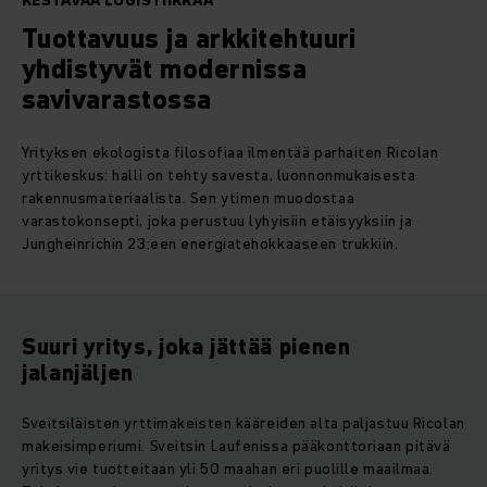
KESTÄVÄÄ LOGISTIIKKAA
Tuottavuus ja arkkitehtuuri
yhdistyvät modernissa
savivarastossa
Yrityksen ekologista filosofiaa ilmentää parhaiten Ricolan
yrttikeskus: halli on tehty savesta, luonnonmukaisesta
rakennusmateriaalista. Sen ytimen muodostaa
varastokonsepti, joka perustuu lyhyisiin etäisyyksiin ja
Jungheinrichin 23:een energiatehokkaaseen trukkiin.
Suuri yritys, joka jättää pienen
jalanjäljen
Sveitsiläisten yrttimakeisten kääreiden alta paljastuu Ricolan
makeisimperiumi. Sveitsin Laufenissa pääkonttoriaan pitävä
yritys vie tuotteitaan yli 50 maahan eri puolille maailmaa.