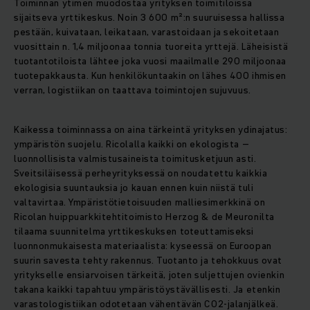
Toiminnan ytimen muodostaa yrityksen toimitiloissa
sijaitseva yrttikeskus. Noin 3 600 m²:n suuruisessa hallissa
pestään, kuivataan, leikataan, varastoidaan ja sekoitetaan
vuosittain n. 1,4 miljoonaa tonnia tuoreita yrttejä. Läheisistä
tuotantotiloista lähtee joka vuosi maailmalle 290 miljoonaa
tuotepakkausta. Kun henkilökuntaakin on lähes 400 ihmisen
verran, logistiikan on taattava toimintojen sujuvuus.
Kaikessa toiminnassa on aina tärkeintä yrityksen ydinajatus:
ympäristön suojelu. Ricolalla kaikki on ekologista –
luonnollisista valmistusaineista toimitusketjuun asti.
Sveitsiläisessä perheyrityksessä on noudatettu kaikkia
ekologisia suuntauksia jo kauan ennen kuin niistä tuli
valtavirtaa. Ympäristötietoisuuden malliesimerkkinä on
Ricolan huippuarkkitehtitoimisto Herzog & de Meuronilta
tilaama suunnitelma yrttikeskuksen toteuttamiseksi
luonnonmukaisesta materiaalista: kyseessä on Euroopan
suurin savesta tehty rakennus. Tuotanto ja tehokkuus ovat
yritykselle ensiarvoisen tärkeitä, joten suljettujen ovienkin
takana kaikki tapahtuu ympäristöystävällisesti. Ja etenkin
varastologistiikan odotetaan vähentävän CO2-jalanjälkeä.