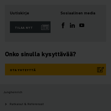
Uutiskirje
Sosiaalinen media
TILAA NYT
Onko sinulla kysyttävää?
OTA YHTEYTTÄ
Jungheinrich
Ratkaisut & Referenssit