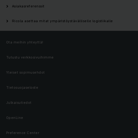
Asiakasreferenssit
Ricola asettaa mitat ympäristöystävälliselle logistiikalle
Ota meihin yhteyttä!
Tutustu verkkosivuihimme
Yleiset sopimusehdot
Tietosuojaseloste
Julkaisutiedot
OpenLine
Preference Center