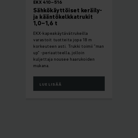
EKX 410–516
Sähkökäyttöiset keräily-
ja kääntökelkkatrukit
1,0–1,6 t
EKX-kapeakäytävätrukeilla
varastoit tuotteita jopa 18 m
korkeuteen asti. Trukki toimii ”man
up” -periaatteella, jolloin
kuljettaja nousee haarukoiden
mukana.
LUE LISÄÄ