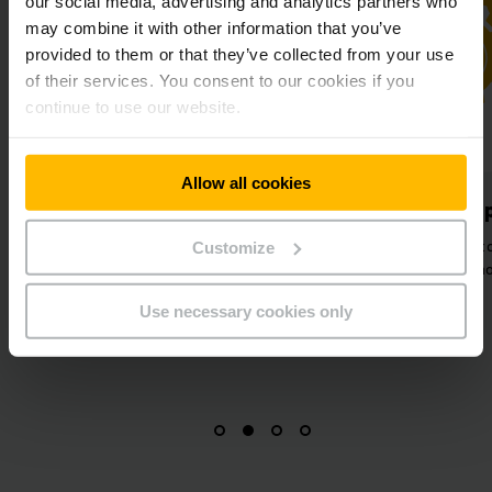
our social media, advertising and analytics partners who
may combine it with other information that you’ve
provided to them or that they’ve collected from your use
of their services. You consent to our cookies if you
continue to use our website.
Allow all cookies
Maksimaalinen
Tehokkaat prosessi
turvallisuus
Nopeat poistoprosessit
Customize
Työntekijöiden suojelu
maksimaalista tehokkuutta v
urijärjestelmien ja useiden
Use necessary cookies only
kalustoon saatavissa olevien
lisävarusteiden avulla.