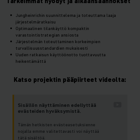
Tärkeimmät hyödyt ja aikaansaannokset
Jungheinrichin suunnittelema ja toteuttama laaja
järjestelmäratkaisu
Optimaalinen tilankäyttö kompaktin
varastointistrategian ansiosta
Järjestelmän toteuttaminen korkeimpien
turvallisuusstandardien mukaisesti
Uuden ratkaisun käyttöönotto tuottavuutta
heikentämättä
Katso projektin pääpiirteet videolta:
Sisällön näyttäminen edellyttää
evästeiden hyväksymistä.
Tämän hetkisten evästeasetuksienne
nojalla emme valitettavasti voi näyttää
tätä sisältöä.