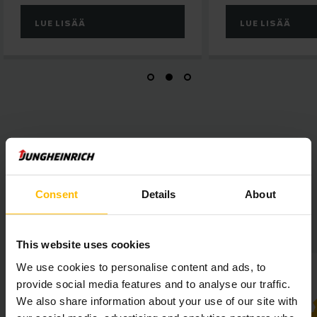
LUE LISÄÄ
LUE LISÄÄ
Consent
Details
About
Tegola Canadese projektin pääpiirteet
pähkinänkuoressa
This website uses cookies
We use cookies to personalise content and ads, to
provide social media features and to analyse our traffic.
We also share information about your use of our site with