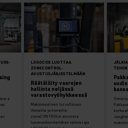
TURE-
LOGOCOS LUOTTAA
JÄLKI
ZONECONTROL-
TEHOK
AVUSTUSJÄRJESTELMÄÄN
sing
Pakka
Räätälöity vaarojen
uudis
hallinta neljässä
kans
varastovyöhykkeessä
How a
Onnistu
Maksimaalinen turvallisuus
een
Pakkaus
ihmisille ja koneille:
korkea
zoneCONTROLin ansiosta
eet
Junghei
luonnonkosmetiikan valmistaja
maksim