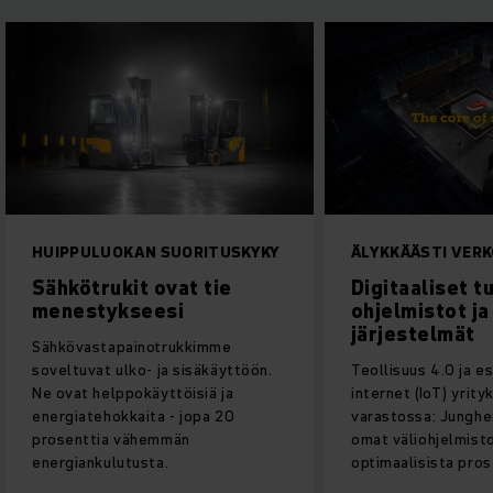
UIPPULUOKAN SUORITUSKYKY
ÄLYKKÄÄSTI VERKOTET
ähkötrukit ovat tie
Digitaaliset tuotte
enestykseesi
ohjelmistot ja
järjestelmät
ähkövastapainotrukkimme
oveltuvat ulko- ja sisäkäyttöön.
Teollisuus 4.0 ja esineid
e ovat helppokäyttöisiä ja
internet (IoT) yrityksesi
nergiatehokkaita - jopa 20
varastossa: Jungheinrich
rosenttia vähemmän
omat väliohjelmistot huol
nergiankulutusta.
optimaalisista prosesseis