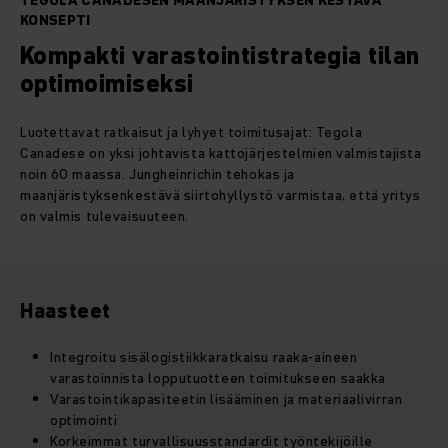
TEGOLA CANADESEN MAANJÄRISTYKSEN KESTÄVÄ
KONSEPTI
Kompakti varastointistrategia tilan
optimoimiseksi
Luotettavat ratkaisut ja lyhyet toimitusajat: Tegola
Canadese on yksi johtavista kattojärjestelmien valmistajista
noin 60 maassa. Jungheinrichin tehokas ja
maanjäristyksenkestävä siirtohyllystö varmistaa, että yritys
on valmis tulevaisuuteen.
Haasteet
Integroitu sisälogistiikkaratkaisu raaka-aineen
varastoinnista lopputuotteen toimitukseen saakka
Varastointikapasiteetin lisääminen ja materiaalivirran
optimointi
Korkeimmat turvallisuusstandardit työntekijöille