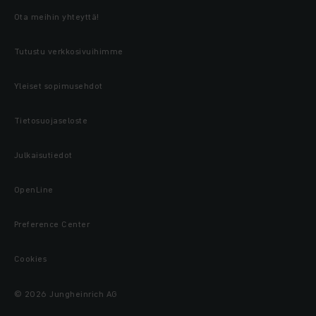
Ota meihin yhteyttä!
Tutustu verkkosivuihimme
Yleiset sopimusehdot
Tietosuojaseloste
Julkaisutiedot
OpenLine
Preference Center
Cookies
© 2026 Jungheinrich AG