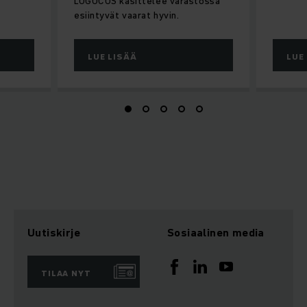
LOGOCOS käsittelee varastossa
esiintyvät vaarat hyvin.
LUE LISÄÄ
LUE
Uutiskirje
Sosiaalinen media
TILAA NYT