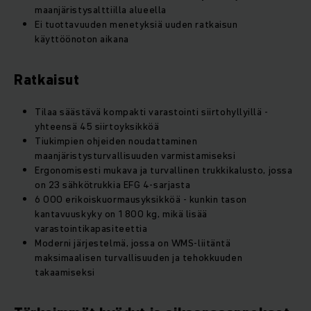
maanjäristysalttiilla alueella
Ei tuottavuuden menetyksiä uuden ratkaisun
käyttöönoton aikana
Ratkaisut
Tilaa säästävä kompakti varastointi siirtohyllyillä -
yhteensä 45 siirtoyksikköä
Tiukimpien ohjeiden noudattaminen
maanjäristysturvallisuuden varmistamiseksi
Ergonomisesti mukava ja turvallinen trukkikalusto, jossa
on 23 sähkötrukkia EFG 4-sarjasta
6 000 erikoiskuormausyksikköä - kunkin tason
kantavuuskyky on 1 800 kg, mikä lisää
varastointikapasiteettia
Moderni järjestelmä, jossa on WMS-liitäntä
maksimaalisen turvallisuuden ja tehokkuuden
takaamiseksi