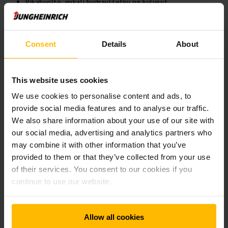
Pikahuolto, mikäli hydrauliletku on kulunut
Halutessasi huoltoasentajamme huolehtivat Jungheinrich-
trukkiesi ohella myös muista hydraulilaitteistoistasi.
Consent
Details
About
Flyer Hydrauliöljyhuolto (EN)
This website uses cookies
PDF
(1,1 MB)
We use cookies to personalise content and ads, to
provide social media features and to analyse our traffic.
We also share information about your use of our site with
Pyydä lisätietoa hydrauliöljyhuollostamme.
our social media, advertising and analytics partners who
Ota meihin yhteyttä.
may combine it with other information that you’ve
provided to them or that they’ve collected from your use
of their services. You consent to our cookies if you
continue to use our website.
Allow all cookies