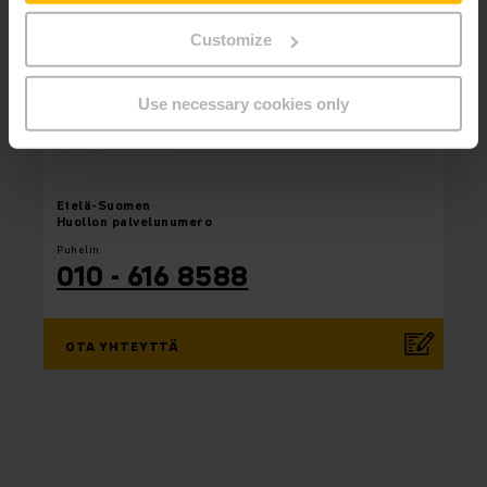
Customize
Use necessary cookies only
Etelä-Suomen
Huollon palvelunumero
Puhelin
010 - 616 8588
OTA YHTEYTTÄ