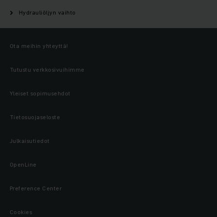
Hydrauliöljyn vaihto
Ota meihin yhteyttä!
Tutustu verkkosivuihimme
Yleiset sopimusehdot
Tietosuojaseloste
Julkaisutiedot
OpenLine
Preference Center
Cookies