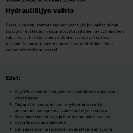
TURVALLINEN JA SUUNNITELTAVISSA
Hydrauliöljyn vaihto
Oikea-aikainen, ammattimainen hydrauliöljyn vaihto siihen
sisältyvine jäteöljyn ympäristöystävällisine hävittämisineen
takaa, että trukkisi toimivat luotettavasti ja kestävät
pitkään. Asiantuntijamme huolehtivat mielellään näistä
toimenpiteistä puolestasi.
Edut:
Käyttövarmuuden säilyminen ja kalliiden korjausten
välttäminen
Ympäristön suojeleminen öljykuormitukselta
ammattimaisen ja kestävän käsittelyn ansiosta
Kustannusten selkeys ja huollon suunniteltavuus
Käyttökatkojen minimointi
Lakisääteisten määräysten noudattamisen tuoma