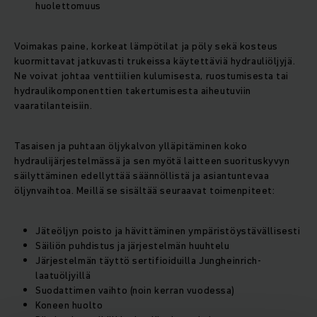
huolettomuus
Voimakas paine, korkeat lämpötilat ja pöly sekä kosteus
kuormittavat jatkuvasti trukeissa käytettäviä hydrauliöljyjä.
Ne voivat johtaa venttiilien kulumisesta, ruostumisesta tai
hydraulikomponenttien takertumisesta aiheutuviin
vaaratilanteisiin.
Tasaisen ja puhtaan öljykalvon ylläpitäminen koko
hydraulijärjestelmässä ja sen myötä laitteen suorituskyvyn
säilyttäminen edellyttää säännöllistä ja asiantuntevaa
öljynvaihtoa. Meillä se sisältää seuraavat toimenpiteet:
Jäteöljyn poisto ja hävittäminen ympäristöystävällisesti
Säiliön puhdistus ja järjestelmän huuhtelu
Järjestelmän täyttö sertifioiduilla Jungheinrich-
laatuöljyillä
Suodattimen vaihto (noin kerran vuodessa)
Koneen huolto