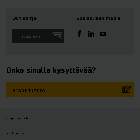
Uutiskirje
Sosiaalinen media
TILAA NYT
Onko sinulla kysyttävää?
OTA YHTEYTTÄ
Jungheinrich
Huolto